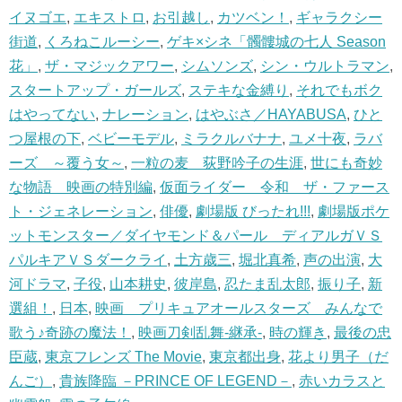
イヌゴエ
,
エキストロ
,
お引越し
,
カツベン！
,
ギャラクシー
街道
,
くろねこルーシー
,
ゲキ×シネ「髑髏城の七人 Season
花」
,
ザ・マジックアワー
,
シムソンズ
,
シン・ウルトラマン
,
スタートアップ・ガールズ
,
ステキな金縛り
,
それでもボク
はやってない
,
ナレーション
,
はやぶさ／HAYABUSA
,
ひと
つ屋根の下
,
ベビーモデル
,
ミラクルバナナ
,
ユメ十夜
,
ラバ
ーズ ～覆う女～
,
一粒の麦 荻野吟子の生涯
,
世にも奇妙
な物語 映画の特別編
,
仮面ライダー 令和 ザ・ファース
ト・ジェネレーション
,
俳優
,
劇場版 びったれ!!!
,
劇場版ポケ
ットモンスター／ダイヤモンド＆パール ディアルガＶＳ
パルキアＶＳダークライ
,
土方歳三
,
堀北真希
,
声の出演
,
大
河ドラマ
,
子役
,
山本耕史
,
彼岸島
,
忍たま乱太郎
,
振り子
,
新
選組！
,
日本
,
映画 プリキュアオールスターズ みんなで
歌う♪奇跡の魔法！
,
映画刀剣乱舞-継承-
,
時の輝き
,
最後の忠
臣蔵
,
東京フレンズ The Movie
,
東京都出身
,
花より男子（だ
んご）
,
貴族降臨 －PRINCE OF LEGEND－
,
赤いカラスと