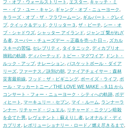
フ・オブ・ウォールストリート
,
エスター
,
キャッチ・ミ
ー・イフ・ユー・キャン
,
ギャング・オブ・ニューヨーク
,
キラーズ・オブ・ザ・フラワームーン
,
ギルバート・グレイ
プ
,
クイック＆デッド
,
クリッター３
,
ザ・ビーチ
,
シー・オ
ブ・シャドウズ
,
シャッター アイランド
,
ジャンゴ 繋がれざ
る者
,
スーパー・チューズデー ～正義を売った日～
,
ズカル
スキーの苦悩
,
セレブリティ
,
タイタニック
,
ディカプリオ
挑戦の軌跡
,
ディパーテッド
,
トビー・マグワイア
,
ドント・
ルック・アップ
,
ナレーション
,
バスケットボール・ダイア
リーズ
,
ファーナス／訣別の朝
,
ファイアチェイサー：森林
災害最前線
,
フッド：ザ・ビギニング
,
ボーイズ・ライフ
,
ポ
ール・マッカートニー／THE LOVE WE MAKE ～9.11 から
コンサート・フォー・ニューヨーク・シティへの軌跡
,
ボデ
ィヒート
,
マーキュリー・セブン
,
マイ・ルーム
,
ランナーラ
ンナー
,
リチャード・ジュエル
,
リチャード・ニクソン暗殺
を企てた男
,
レヴェナント：蘇えりし者
,
レオナルド・ディ
カプリオ
,
レボリューショナリー・ロード／燃え尽きるまで
,