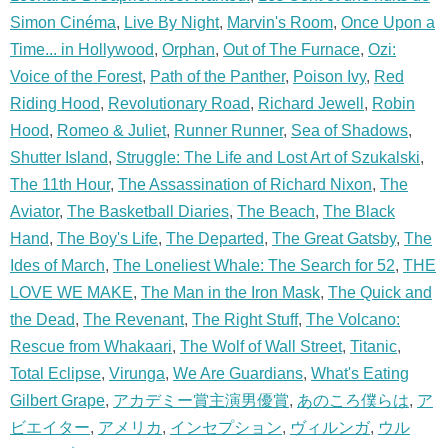
Simon Cinéma
,
Live By Night
,
Marvin's Room
,
Once Upon a
Time... in Hollywood
,
Orphan
,
Out of The Furnace
,
Ozi:
Voice of the Forest
,
Path of the Panther
,
Poison Ivy
,
Red
Riding Hood
,
Revolutionary Road
,
Richard Jewell
,
Robin
Hood
,
Romeo & Juliet
,
Runner Runner
,
Sea of Shadows
,
Shutter Island
,
Struggle: The Life and Lost Art of Szukalski
,
The 11th Hour
,
The Assassination of Richard Nixon
,
The
Aviator
,
The Basketball Diaries
,
The Beach
,
The Black
Hand
,
The Boy's Life
,
The Departed
,
The Great Gatsby
,
The
Ides of March
,
The Loneliest Whale: The Search for 52
,
THE
LOVE WE MAKE
,
The Man in the Iron Mask
,
The Quick and
the Dead
,
The Revenant
,
The Right Stuff
,
The Volcano:
Rescue from Whakaari
,
The Wolf of Wall Street
,
Titanic
,
Total Eclipse
,
Virunga
,
We Are Guardians
,
What's Eating
Gilbert Grape
,
アカデミー賞主演男優賞
,
あのころ僕らは
,
ア
ビエイター
,
アメリカ
,
インセプション
,
ヴィルンガ
,
ウル