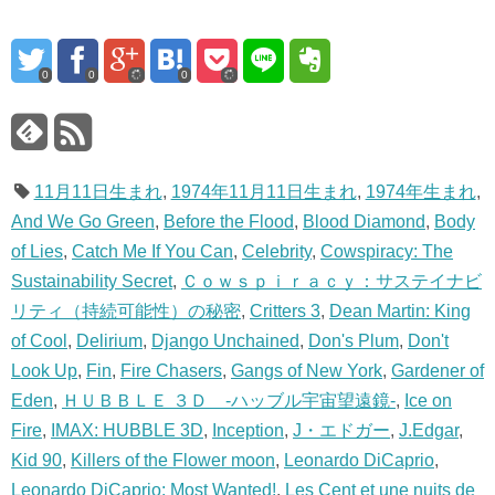
0
0
0
11月11日生まれ
,
1974年11月11日生まれ
,
1974年生まれ
,
And We Go Green
,
Before the Flood
,
Blood Diamond
,
Body
of Lies
,
Catch Me If You Can
,
Celebrity
,
Cowspiracy: The
Sustainability Secret
,
Ｃｏｗｓｐｉｒａｃｙ：サステイナビ
リティ（持続可能性）の秘密
,
Critters 3
,
Dean Martin: King
of Cool
,
Delirium
,
Django Unchained
,
Don's Plum
,
Don't
Look Up
,
Fin
,
Fire Chasers
,
Gangs of New York
,
Gardener of
Eden
,
ＨＵＢＢＬＥ ３Ｄ -ハッブル宇宙望遠鏡-
,
Ice on
Fire
,
IMAX: HUBBLE 3D
,
Inception
,
J・エドガー
,
J.Edgar
,
Kid 90
,
Killers of the Flower moon
,
Leonardo DiCaprio
,
Leonardo DiCaprio: Most Wanted!
,
Les Cent et une nuits de