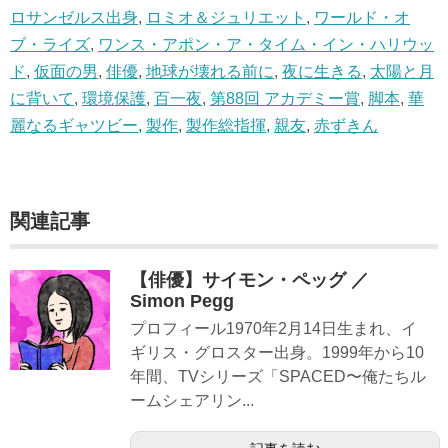
ロサンゼルス出身
,
ロミオ＆ジュリエット
,
ワールド・オ
ブ・ライズ
,
ワンス・アポン・ア・タイム・イン・ハリウッ
ド
,
仮面の男
,
俳優
,
地球が壊れる前に
,
夜に生きる
,
太陽と月
に背いて
,
環境保護
,
百一夜
,
第88回 アカデミー賞
,
脚本
,
華
麗なるギャツビー
,
製作
,
製作総指揮
,
親友
,
赤ずきん
関連記事
【俳優】サイモン・ペッグ ／
Simon Pegg
プロフィール1970年2月14日生まれ、イ
ギリス・グロスター出身。1999年から10
年間、TVシリーズ「SPACED〜俺たちル
ームシェアリン...