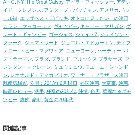
A・C
,
NY
,
The Great Gatsby
,
アイラ・フィッシャー
,
アデレ
イド・クレメンス
,
アミターブ・バッチャン
,
アメリカ
,
ウォ
ール街
,
エリザベス・デビッキ
,
オトコに見せたいこの映画
,
カラン・マッコーリフ
,
ギャツビー
,
キャリー・マリガン
,
グ
レート・ギャツビー
,
ゴージャス
,
ジェイ・Z
,
ジェイソン・
クラーク
,
ジェマ・ワード
,
ジョエル・エドガートン
,
ティフ
ァニー
,
トビー・マグワイア
,
ニューヨーク
,
パーティー
,
バ
ズ・ラーマン
,
プラダ
,
ブランド
,
ブルックス ブラザーズ
,
ブ
レンダン・マクレーン
,
ミュウミュウ
,
モエ・エ・シャンド
ン
,
レオナルド・ディカプリオ
,
ワーナー・ブラザース映画
,
乱痴気騒ぎ
,
公開：2013年6月14日
,
外国映画
,
大富豪
,
映画
,
映画レビュー
,
派手
,
狂乱の20年代
,
純情
,
色男
,
華麗なるギャ
ツビー
,
虚飾
,
豪邸
,
黄金の20年代
関連記事