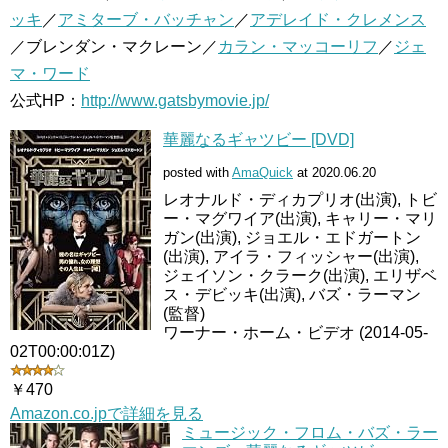
ッキ
／
アミターブ・バッチャン
／
アデレイド・クレメンス
／ブレンダン・マクレーン／
カラン・マッコーリフ
／
ジェ
マ・ワード
公式HP：
http://www.gatsbymovie.jp/‎
華麗なるギャツビー [DVD]
posted with
AmaQuick
at 2020.06.20
レオナルド・ディカプリオ(出演), トビ
ー・マグワイア(出演), キャリー・マリ
ガン(出演), ジョエル・エドガートン
(出演), アイラ・フィッシャー(出演),
ジェイソン・クラーク(出演), エリザベ
ス・デビッキ(出演), バズ・ラーマン
(監督)
ワーナー・ホーム・ビデオ (2014-05-
02T00:00:01Z)
￥470
Amazon.co.jpで詳細を見る
ミュージック・フロム・バズ・ラー