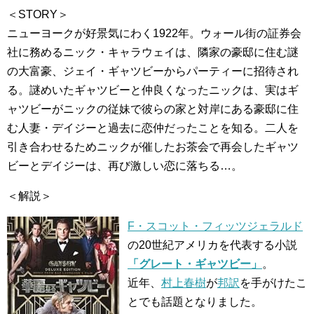
＜STORY＞
ニューヨークが好景気にわく1922年。ウォール街の証券会
社に務めるニック・キャラウェイは、隣家の豪邸に住む謎
の大富豪、ジェイ・ギャツビーからパーティーに招待され
る。謎めいたギャツビーと仲良くなったニックは、実はギ
ャツビーがニックの従妹で彼らの家と対岸にある豪邸に住
む人妻・デイジーと過去に恋仲だったことを知る。二人を
引き合わせるためニックが催したお茶会で再会したギャツ
ビーとデイジーは、再び激しい恋に落ちる…。
＜解説＞
F・スコット・フィッツジェラルド
の20世紀アメリカを代表する小説
「グレート・ギャツビー」
。
近年、
村上春樹
が
邦訳
を手がけたこ
とでも話題となりました。