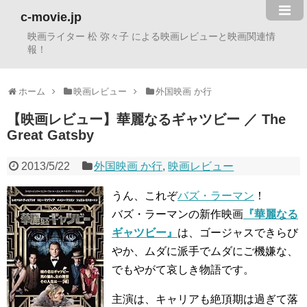
c-movie.jp
映画ライター 松 弥々子 による映画レビューと映画関連情
報！
ホーム
映画レビュー
外国映画 か行
【映画レビュー】華麗なるギャツビー ／ The
Great Gatsby
2013/5/22
外国映画 か行
,
映画レビュー
うん、これぞ
バズ・ラーマン
！
バズ・ラーマンの新作映画
『華麗なる
ギャツビー』
は、ゴージャスできらび
やか、ムダに派手でムダにご機嫌な、
でもやがて哀しき物語です。
主演は、キャリアも絶頂期は過ぎて落