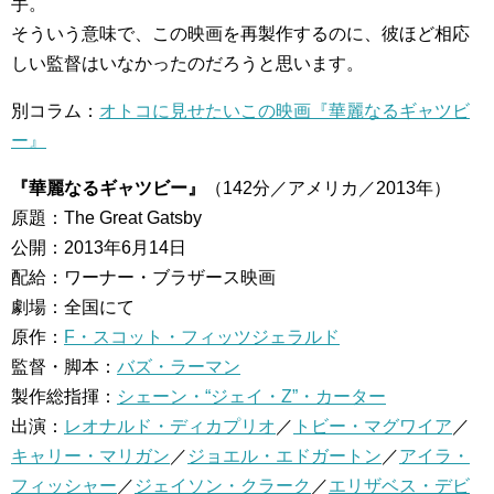
手。
そういう意味で、この映画を再製作するのに、彼ほど相応
しい監督はいなかったのだろうと思います。
別コラム：
オトコに見せたいこの映画『華麗なるギャツビ
ー』
『華麗なるギャツビー』
（142分／アメリカ／2013年）
原題：The Great Gatsby
公開：2013年6月14日
配給：ワーナー・ブラザース映画
劇場：全国にて
原作：
F・スコット・フィッツジェラルド
監督・脚本：
バズ・ラーマン
製作総指揮：
シェーン・“ジェイ・Z”・カーター
出演：
レオナルド・ディカプリオ
／
トビー・マグワイア
／
キャリー・マリガン
／
ジョエル・エドガートン
／
アイラ・
フィッシャー
／
ジェイソン・クラーク
／
エリザベス・デビ