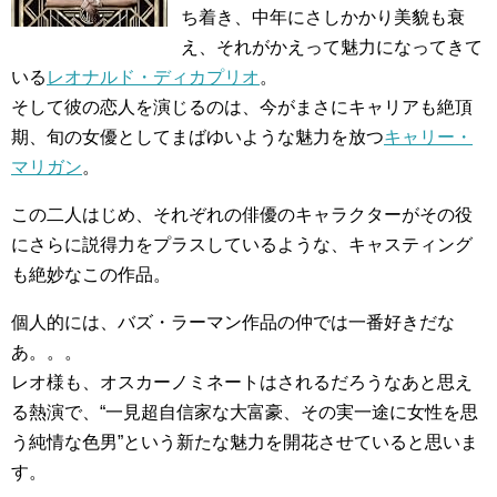
ち着き、中年にさしかかり美貌も衰
え、それがかえって魅力になってきて
いる
レオナルド・ディカプリオ
。
そして彼の恋人を演じるのは、今がまさにキャリアも絶頂
期、旬の女優としてまばゆいような魅力を放つ
キャリー・
マリガン
。
この二人はじめ、それぞれの俳優のキャラクターがその役
にさらに説得力をプラスしているような、キャスティング
も絶妙なこの作品。
個人的には、バズ・ラーマン作品の仲では一番好きだな
あ。。。
レオ様も、オスカーノミネートはされるだろうなあと思え
る熱演で、“一見超自信家な大富豪、その実一途に女性を思
う純情な色男”という新たな魅力を開花させていると思いま
す。