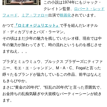
この小説は1974年にもジャック・
クレイトン監督、
ロバート・レッド
フォード
、
ミア・ファロー
出演で
映画化
されています。
かつて
『ロミオ＋ジュリエット』
で手を組んだレオナル
ド・ディカプリオとバズ・ラーマン。
その頃はまだ少年の魅力を残していたレオ様、現在では中
年の魅力が加わってきて、時の流れというものを感じさせ
ますねえ。。。
プラダとミュウミュウ、ブルックス ブラザーズにティファ
ニー、モエ・エ・シャンドン、M・A・C、Fogalと言った
錚々たるブランドが協力しているこの作品、前半はなんと
もきらびやか。
まさに“黄金の20年代”、“狂乱の20年代”と言った雰囲気で、
お金持ちの乱痴気騒ぎや大規模なパーティーシーンが続き
ます。