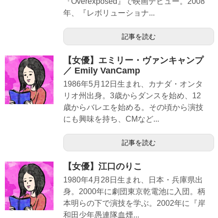
『Overexposed』で映画デビュー。2008
年、『レボリューショナ...
記事を読む
【女優】エミリー・ヴァンキャンプ
／ Emily VanCamp
1986年5月12日生まれ、カナダ・オンタ
リオ州出身。3歳からダンスを始め、12
歳からバレエを始める。その頃から演技
にも興味を持ち、CMなど...
記事を読む
【女優】江口のりこ
1980年4月28日生まれ、日本・兵庫県出
身。2000年に劇団東京乾電池に入団。柄
本明らの下で演技を学ぶ。2002年に『岸
和田少年愚連隊血煙...