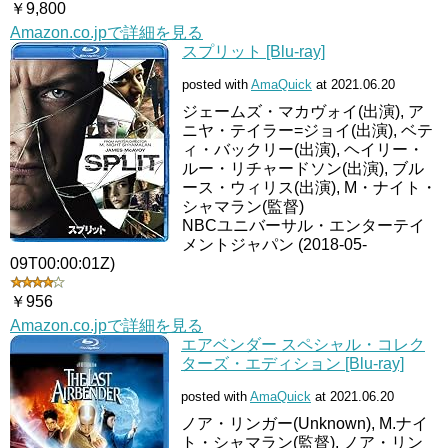
￥9,800
Amazon.co.jpで詳細を見る
スプリット [Blu-ray]
posted with
AmaQuick
at 2021.06.20
ジェームズ・マカヴォイ(出演), ア
ニヤ・テイラー=ジョイ(出演), ベテ
ィ・バックリー(出演), ヘイリー・
ルー・リチャードソン(出演), ブル
ース・ウィリス(出演), M・ナイト・
シャマラン(監督)
NBCユニバーサル・エンターテイ
メントジャパン (2018-05-
09T00:00:01Z)
￥956
Amazon.co.jpで詳細を見る
エアベンダー スペシャル・コレク
ターズ・エディション [Blu-ray]
posted with
AmaQuick
at 2021.06.20
ノア・リンガー(Unknown), M.ナイ
ト・シャマラン(監督), ノア・リン