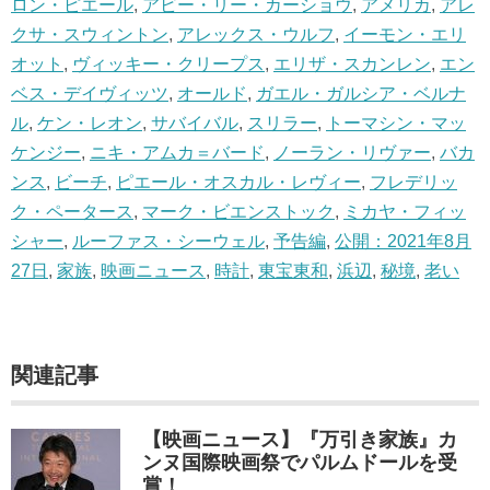
ロン・ピエール
,
アビー・リー・カーショウ
,
アメリカ
,
アレ
クサ・スウィントン
,
アレックス・ウルフ
,
イーモン・エリ
オット
,
ヴィッキー・クリープス
,
エリザ・スカンレン
,
エン
ベス・デイヴィッツ
,
オールド
,
ガエル・ガルシア・ベルナ
ル
,
ケン・レオン
,
サバイバル
,
スリラー
,
トーマシン・マッ
ケンジー
,
ニキ・アムカ＝バード
,
ノーラン・リヴァー
,
バカ
ンス
,
ビーチ
,
ピエール・オスカル・レヴィー
,
フレデリッ
ク・ペータース
,
マーク・ビエンストック
,
ミカヤ・フィッ
シャー
,
ルーファス・シーウェル
,
予告編
,
公開：2021年8月
27日
,
家族
,
映画ニュース
,
時計
,
東宝東和
,
浜辺
,
秘境
,
老い
関連記事
【映画ニュース】『万引き家族』カ
ンヌ国際映画祭でパルムドールを受
賞！