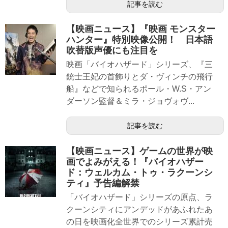
記事を読む
【映画ニュース】『映画 モンスター
ハンター』特別映像公開！ 日本語
吹替版声優にも注目を
映画「バイオハザード」シリーズ、『三
銃士王妃の首飾りとダ・ヴィンチの飛行
船』などで知られるポール・W.S・アン
ダーソン監督＆ミラ・ジョヴォヴ...
記事を読む
【映画ニュース】ゲームの世界が映
画でよみがえる！『バイオハザー
ド：ウェルカム・トゥ・ラクーンシ
ティ』予告編解禁
「バイオハザード」シリーズの原点、ラ
クーンシティにアンデッドがあふれたあ
の日を映画化全世界でのシリーズ累計売