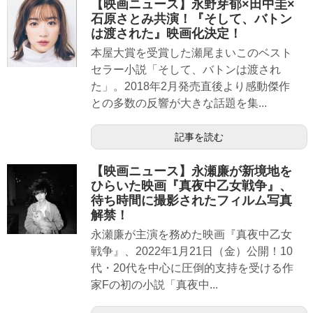
【映画ニュース】永野芽郁×田中圭×
石原さとみ共演！『そして、バトン
は渡された』映画化決定！
本屋大賞を受賞した瀬尾まいこのベスト
セラー小説「そして、バトンは渡され
た」。2018年2月発売直後より感動傑作
との多数の反響が大きな話題を集...
記事を読む
【映画ニュース】永瀬廉が新境地を
ひらいた映画『真夜中乙女戦争』、
待ち時間に撮影されたフィルム写真
解禁！
永瀬廉が主演を務めた映画『真夜中乙女
戦争』、2022年1月21日（金）公開！10
代・20代を中心に圧倒的支持を受ける作
家Fの初の小説「真夜中...