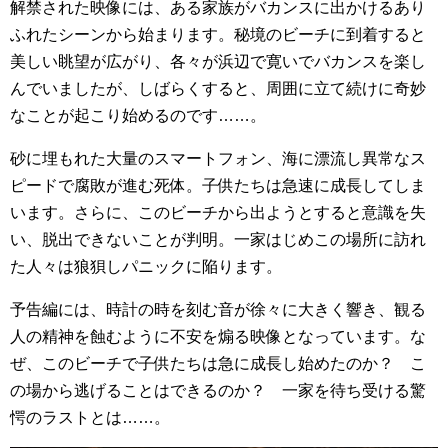
解禁された映像には、ある家族がバカンスに出かけるあり
ふれたシーンから始まります。秘境のビーチに到着すると
美しい眺望が広がり、各々が浜辺で寛いでバカンスを楽し
んでいましたが、しばらくすると、周囲に立て続けに奇妙
なことが起こり始めるのです……。
砂に埋もれた大量のスマートフォン、海に漂流し異常なス
ピードで腐敗が進む死体。子供たちは急速に成長してしま
います。さらに、このビーチから出ようとすると意識を失
い、脱出できないことが判明。一家はじめこの場所に訪れ
た人々は狼狽しパニックに陥ります。
予告編には、時計の時を刻む音が徐々に大きく響き、観る
人の精神を蝕むように不安を煽る映像となっています。な
ぜ、このビーチで子供たちは急に成長し始めたのか？ こ
の場から逃げることはできるのか？ 一家を待ち受ける驚
愕のラストとは……。