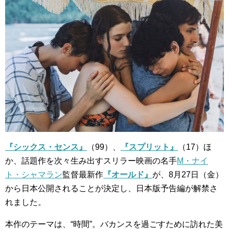
『シックス・センス』
（99）、
『スプリット』
（17）ほ
か、話題作を次々生み出すスリラー映画の名手
M・ナイ
ト・シャマラン
監督最新作
『オールド』
が、8月27日（金）
から日本公開されることが決定し、日本版予告編が解禁さ
れました。
本作のテーマは、“時間”。バカンスを過ごすために訪れた美