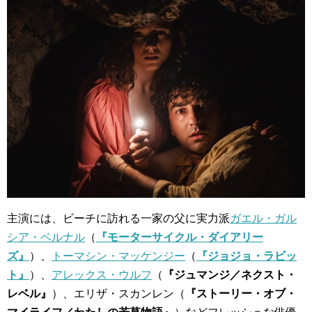
主演には、ビーチに訪れる一家の父に実力派
ガエル・ガル
シア・ベルナル
（
『モーターサイクル・ダイアリー
ズ』
）、
トーマシン・マッケンジー
（
『ジョジョ・ラビッ
ト』
）、
アレックス・ウルフ
（
『ジュマンジ／ネクスト・
レベル』
）、エリザ・スカンレン（
『ストーリー・オブ・