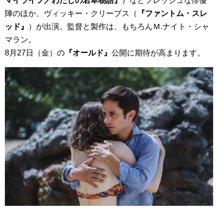
マイライフ／わたしの若草物語』
）などフレッシュな俳優
陣のほか、ヴィッキー・クリープス（
『ファントム・スレ
ッド』
）が出演。監督と製作は、もちろんＭ.ナイト・シャ
マラン。
8月27日（金）の
『オールド』
公開に期待が高まります。