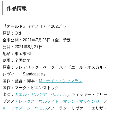
作品情報
『オールド』
（アメリカ／2021年）
原題：Old
全米公開：2021年7月23日（金）予定
公開：2021年8月27日
配給：東宝東和
劇場：全国にて
原案：フレデリック・ペータース／ピエール・オスカル・
レヴィー「Sandcastle」
製作・監督・脚本：
M・ナイト・シャマラン
製作：マーク・ビエンストック
出演：
ガエル・ガルシア・ベルナル
／ヴィッキー・クリー
プス／
アレックス・ウルフ
／
トーマシン・マッケンジー
／
ルーファス・シーウェル
／ノーラン・リヴァー／エリザ・