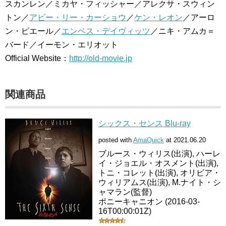
スカンレン／ミカヤ・フィッシャー／アレクサ・スウィン
トン／
アビー・リー・カーショウ
／
ケン・レオン
／アーロ
ン・ピエール／
エンベス・デイヴィッツ
／ニキ・アムカ＝
バード／イーモン・エリオット
Official Website：
http://old-movie.jp
関連商品
シックス・センス Blu-ray
posted with
AmaQuick
at 2021.06.20
ブルース・ウィリス(出演), ハーレ
イ・ジョエル・オスメント(出演),
トニ・コレット(出演), オリビア・
ウィリアムス(出演), M.ナイト・シ
ャマラン(監督)
ポニーキャニオン (2016-03-
16T00:00:01Z)