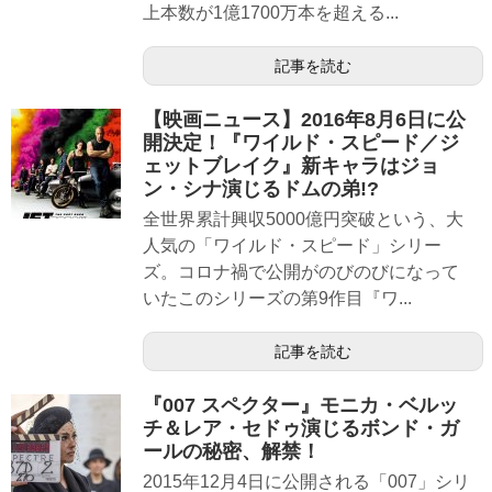
上本数が1億1700万本を超える...
記事を読む
【映画ニュース】2016年8月6日に公
開決定！『ワイルド・スピード／ジ
ェットブレイク』新キャラはジョ
ン・シナ演じるドムの弟!?
全世界累計興収5000億円突破という、大
人気の「ワイルド・スピード」シリー
ズ。コロナ禍で公開がのびのびになって
いたこのシリーズの第9作目『ワ...
記事を読む
『007 スペクター』モニカ・ベルッ
チ＆レア・セドゥ演じるボンド・ガ
ールの秘密、解禁！
2015年12月4日に公開される「007」シリ