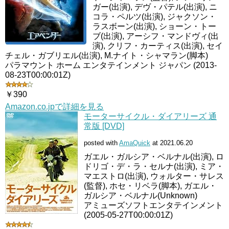
ガー(出演), デヴ・パテル(出演), ニ
コラ・ペルツ(出演), ジャクソン・
ラスボーン(出演), ショーン・トー
ブ(出演), アーシフ・マンドヴィ(出
演), クリフ・カーティス(出演), セイ
チェル・ガブリエル(出演), M.ナイト・シャマラン(脚本)
パラマウント ホーム エンタテインメント ジャパン (2013-
08-23T00:00:01Z)
￥390
Amazon.co.jpで詳細を見る
モーターサイクル・ダイアリーズ 通
常版 [DVD]
posted with
AmaQuick
at 2021.06.20
ガエル・ガルシア・ベルナル(出演), ロ
ドリゴ・デ・ラ・セルナ(出演), ミア・
マエストロ(出演), ウォルター・サレス
(監督), ホセ・リベラ(脚本), ガエル・
ガルシア・ベルナル(Unknown)
アミューズソフトエンタテインメント
(2005-05-27T00:00:01Z)