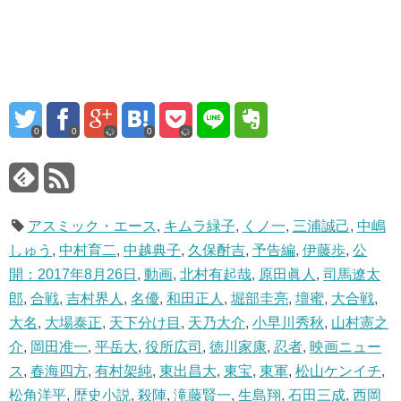
0
0
0
アスミック・エース
,
キムラ緑子
,
くノ一
,
三浦誠己
,
中嶋
しゅう
,
中村育二
,
中越典子
,
久保酎吉
,
予告編
,
伊藤歩
,
公
開：2017年8月26日
,
動画
,
北村有起哉
,
原田眞人
,
司馬遼太
郎
,
合戦
,
吉村界人
,
名優
,
和田正人
,
堀部圭亮
,
壇蜜
,
大合戦
,
大名
,
大場泰正
,
天下分け目
,
天乃大介
,
小早川秀秋
,
山村憲之
介
,
岡田准一
,
平岳大
,
役所広司
,
徳川家康
,
忍者
,
映画ニュー
ス
,
春海四方
,
有村架純
,
東出昌大
,
東宝
,
東軍
,
松山ケンイチ
,
松角洋平
,
歴史小説
,
殺陣
,
滝藤賢一
,
生島翔
,
石田三成
,
西岡