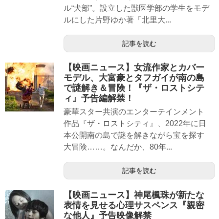
ル“犬部”。設立した獣医学部の学生をモデ
ルにした片野ゆか著「北里大...
記事を読む
【映画ニュース】女流作家とカバー
モデル、大富豪とタフガイが南の島
で謎解き＆冒険！『ザ・ロストシテ
ィ』予告編解禁！
豪華スター共演のエンターテインメント
作品『ザ・ロストシティ』、2022年に日
本公開南の島で謎を解きながら宝を探す
大冒険……。なんだか、80年...
記事を読む
【映画ニュース】神尾楓珠が新たな
表情を見せる心理サスペンス『親密
な他人』予告映像解禁