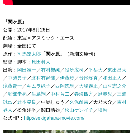
『関ヶ原』
公開：2017年8月26日
配給：東宝＝アスミック・エース
劇場：全国にて
原作：
司馬遼太郎
「関ヶ原」
（新潮文庫刊）
監督・脚本：
原田眞人
出演：
岡田准一
／
有村架純
／
役所広司
／
平岳大
／
東出昌大
／
中越典子
／
北村有起哉
／
伊藤歩
／
音尾琢真
／
和田正人
／
滝藤賢一
／
キムラ緑子
／
西岡徳馬
／
大場泰正
／
山村憲之介
／
堀部圭亮
／
生島翔
／
中村育二
／
春海四方
／
麿赤児
／
三浦
誠己
／
辻本晃良
／中嶋しゅう／
久保酎吉
／天乃大介／
吉村
界人
／松角洋平／関口晴雄／
松山ケンイチ
／
壇蜜
公式HP：
http://sekigahara-movie.com/