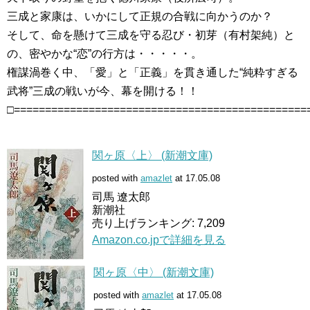
三成と家康は、いかにして正規の合戦に向かうのか？
そして、命を懸けて三成を守る忍び・初芽（有村架純）と
の、密やかな“恋”の行方は・・・・・。
権謀渦巻く中、「愛」と「正義」を貫き通した“純粋すぎる
武将”三成の戦いが今、幕を開ける！！
□===============================================
関ヶ原〈上〉 (新潮文庫)
posted with
amazlet
at 17.05.08
司馬 遼太郎
新潮社
売り上げランキング: 7,209
Amazon.co.jpで詳細を見る
関ヶ原〈中〉 (新潮文庫)
posted with
amazlet
at 17.05.08