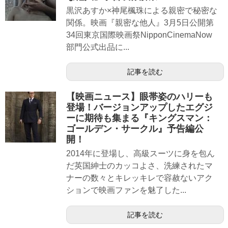
黒沢あすか×神尾楓珠による親密で秘密な
関係。映画『親密な他人』3月5日公開第
34回東京国際映画祭NipponCinemaNow
部門公式出品に...
記事を読む
【映画ニュース】眼帯姿のハリーも
登場！バージョンアップしたエグジ
ーに期待も集まる『キングスマン：
ゴールデン・サークル』予告編公
開！
2014年に登場し、高級スーツに身を包ん
だ英国紳士のカッコよさ、洗練されたマ
ナーの数々とキレッキレで容赦ないアク
ションで映画ファンを魅了した...
記事を読む