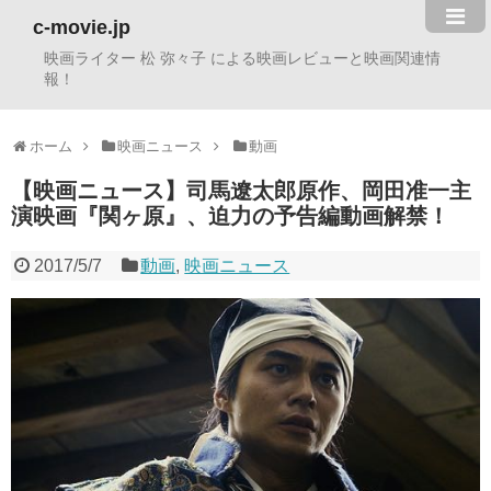
c-movie.jp
映画ライター 松 弥々子 による映画レビューと映画関連情
報！
ホーム
映画ニュース
動画
【映画ニュース】司馬遼太郎原作、岡田准一主
演映画『関ヶ原』、迫力の予告編動画解禁！
2017/5/7
動画
,
映画ニュース