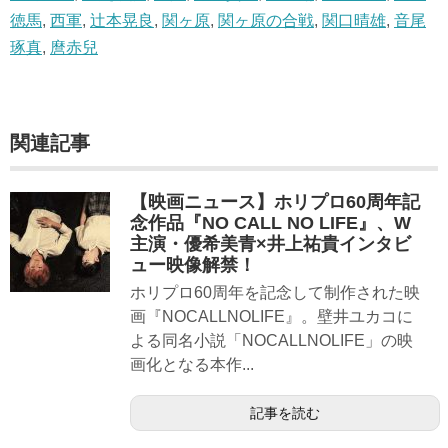
徳馬
,
西軍
,
辻本晃良
,
関ヶ原
,
関ヶ原の合戦
,
関口晴雄
,
音尾
琢真
,
麿赤兒
関連記事
【映画ニュース】ホリプロ60周年記
念作品『NO CALL NO LIFE』、W
主演・優希美青×井上祐貴インタビ
ュー映像解禁！
ホリプロ60周年を記念して制作された映
画『NOCALLNOLIFE』。壁井ユカコに
よる同名小説「NOCALLNOLIFE」の映
画化となる本作...
記事を読む