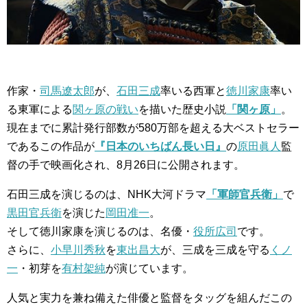
作家・
司馬遼太郎
が、
石田三成
率いる西軍と
徳川家康
率い
る東軍による
関ヶ原の戦い
を描いた歴史小説
「関ヶ原」
。
現在までに累計発行部数が580万部を超える大ベストセラー
であるこの作品が
『日本のいちばん長い日』
の
原田眞人
監
督の手で映画化され、8月26日に公開されます。
石田三成を演じるのは、NHK大河ドラマ
「軍師官兵衛」
で
黒田官兵衛
を演じた
岡田准一
。
そして徳川家康を演じるのは、名優・
役所広司
です。
さらに、
小早川秀秋
を
東出昌大
が、三成を三成を守る
くノ
一
・初芽を
有村架純
が演じています。
人気と実力を兼ね備えた俳優と監督をタッグを組んだこの