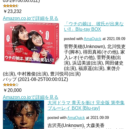
03-29T00:00:01Z)
￥23,232
Amazon.co.jpで詳細を見る
「ウチの娘は、彼氏が出来な
い!!」Blu-ray BOX
posted with
AmaQuick
at 2021.09.09
菅野美穂(Unknown), 北川悦吏
子(脚本), 得田真裕(その他), 家
入レオ(その他), 菅野美穂(出
演), 浜辺美波(出演), 岡田健史
(出演), 福原遥(出演), 東啓介
(出演), 中村雅俊(出演), 豊川悦司(出演)
バップ (2021-08-25T00:00:01Z)
￥20,000
Amazon.co.jpで詳細を見る
大河ドラマ 青天を衝け 完全版 第壱集
ブルーレイ BOX [Blu-ray]
posted with
AmaQuick
at 2021.09.09
吉沢亮(Unknown), 大森美香