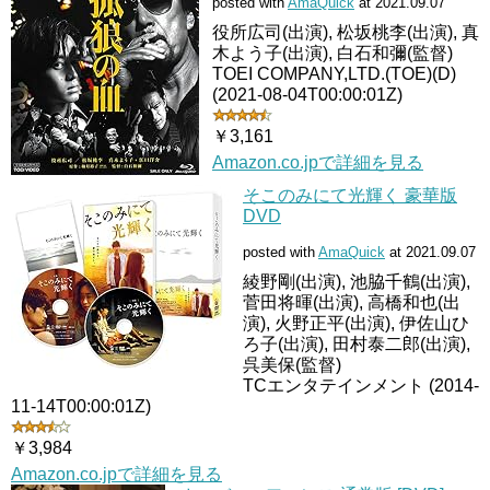
posted with
AmaQuick
at 2021.09.07
役所広司(出演), 松坂桃李(出演), 真
木よう子(出演), 白石和彌(監督)
TOEI COMPANY,LTD.(TOE)(D)
(2021-08-04T00:00:01Z)
￥3,161
Amazon.co.jpで詳細を見る
そこのみにて光輝く 豪華版
DVD
posted with
AmaQuick
at 2021.09.07
綾野剛(出演), 池脇千鶴(出演),
菅田将暉(出演), 高橋和也(出
演), 火野正平(出演), 伊佐山ひ
ろ子(出演), 田村泰二郎(出演),
呉美保(監督)
TCエンタテインメント (2014-
11-14T00:00:01Z)
￥3,984
Amazon.co.jpで詳細を見る