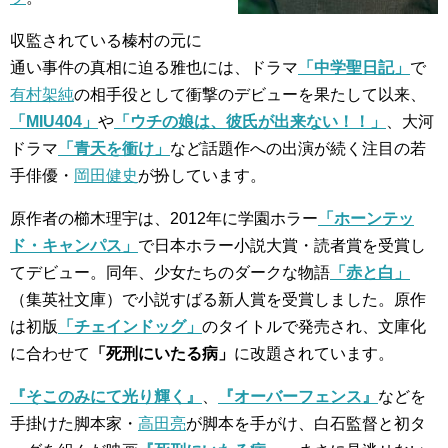
収監されている榛村の元に
通い事件の真相に迫る雅也には、ドラマ
「中学聖日記」
で
有村架純
の相手役として衝撃のデビューを果たして以来、
「MIU404」
や
「ウチの娘は、彼氏が出来ない！！」
、大河
ドラマ
「青天を衝け」
など話題作への出演が続く注目の若
手俳優・
岡田健史
が扮しています。
原作者の櫛木理宇は、2012年に学園ホラー
「ホーンテッ
ド・キャンパス」
で日本ホラー小説大賞・読者賞を受賞し
てデビュー。同年、少女たちのダークな物語
「赤と白」
（集英社文庫）で小説すばる新人賞を受賞しました。原作
は初版
「チェインドッグ」
のタイトルで発売され、文庫化
に合わせて
「死刑にいたる病」
に改題されています。
『そこのみにて光り輝く』
、
『オーバーフェンス』
などを
手掛けた脚本家・
高田亮
が脚本を手がけ、白石監督と初タ