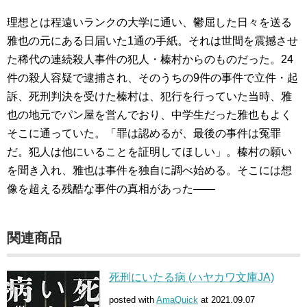
理想とは程遠いランクの大学に通い、鬱屈した日々を送る
雅也の元にある日届いた1通の手紙。それは世間を震撼させ
た稀代の連続殺人事件の犯人・榛村からのものだった。24
件の殺人容疑で逮捕され、そのうちの9件の事件で立件・起
訴、死刑判決を受けた榛村は、犯行を行っていた当時、雅
也の地元でパン屋を営んでおり、中学生だった雅也もよく
そこに通っていた。「罪は認めるが、最後の事件は冤罪
だ。犯人は他にいることを証明してほしい」。榛村の願い
を聞き入れ、雅也は事件を独自に調べ始める。そこには想
像を超える残酷な事件の真相があった――
関連商品
死刑にいたる病 (ハヤカワ文庫JA)
posted with
AmaQuick
at 2021.09.07