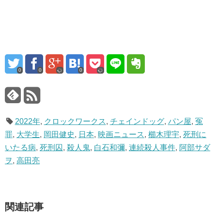
0
0
0
2022年
,
クロックワークス
,
チェインドッグ
,
パン屋
,
冤
罪
,
大学生
,
岡田健史
,
日本
,
映画ニュース
,
櫛木理宇
,
死刑に
いたる病
,
死刑囚
,
殺人鬼
,
白石和彌
,
連続殺人事件
,
阿部サダ
ヲ
,
高田亮
関連記事