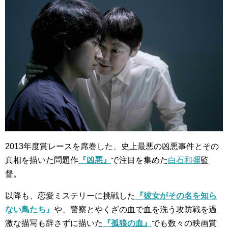
2013年度賞レースを席巻した、史上最悪の凶悪事件とその
真相を描いた問題作
『凶悪』
で注目を集めた
白石和彌
監
督。
以降も、恋愛ミステリーに挑戦した
『彼女がその名を知ら
ない鳥たち』
や、警察とやくざの血で血を洗う攻防戦を過
激な描写も辞さずに描いた
『孤狼の血』
でも数々の映画賞