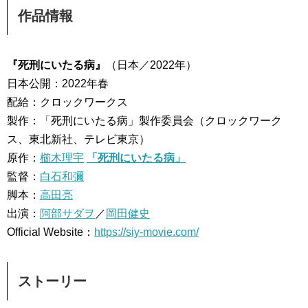
作品情報
『死刑にいたる病』
（日本／2022年）
日本公開：2022年春
配給：クロックワークス
製作：「死刑にいたる病」製作委員会（クロックワーク
ス、東北新社、テレビ東京）
原作：
櫛木理宇
「死刑にいたる病」
監督：
白石和彌
脚本：
高田亮
出演：
阿部サダヲ
／
岡田健史
Official Website：
https://siy-movie.com/
ストーリー