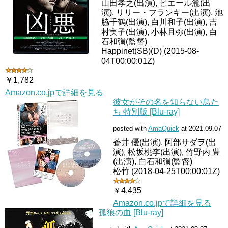
山田孝之(出演), ピエール瀧(出
演), リリー・フランキー(出演), 池
脇千鶴(出演), 白川和子(出演), 吉
村実子(出演), 小林且弥(出演), 白
石和彌(監督)
Happinet(SB)(D) (2015-08-
04T00:00:01Z)
￥1,782
Amazon.co.jpで詳細を見る
彼女がその名を知らない鳥た
ち 特別版 [Blu-ray]
posted with
AmaQuick
at 2021.09.07
蒼井 優(出演), 阿部サダヲ(出
演), 松坂桃李(出演), 竹野内 豊
(出演), 白石和彌(監督)
松竹 (2018-04-25T00:00:01Z)
￥4,435
Amazon.co.jpで詳細を見る
孤狼の血 [Blu-ray]