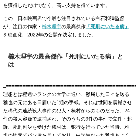
を獲得しただけでなく、高い支持を得ています。
この、日本映画界で今最も注目されている白石和彌監督
が、注目の作家・
櫛木理宇
の最高傑作
「死刑にいたる病」
を映画化。2022年の公開が決定しました。
櫛木理宇の最高傑作「死刑にいたる病」と
は
□===============================================
理想とは程遠いランクの大学に通い、鬱屈した日々を送る
雅也の元にある日届いた1通の手紙。それは世間を震撼させ
た稀代の連続殺人事件の犯人・榛村からのものだった。24
件の殺人容疑で逮捕され、そのうちの9件の事件で立件・起
訴、死刑判決を受けた榛村は、犯行を行っていた当時、雅
也の地元でパン屋を営んでおり、中学生だった雅也もよく