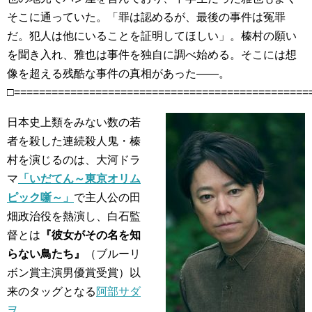
そこに通っていた。「罪は認めるが、最後の事件は冤罪
だ。犯人は他にいることを証明してほしい」。榛村の願い
を聞き入れ、雅也は事件を独自に調べ始める。そこには想
像を超える残酷な事件の真相があった――。
□===============================================
日本史上類をみない数の若
者を殺した連続殺人鬼・榛
村を演じるのは、大河ドラ
マ
「いだてん～東京オリム
ピック噺～」
で主人公の田
畑政治役を熱演し、白石監
督とは
『彼女がその名を知
らない鳥たち』
（ブルーリ
ボン賞主演男優賞受賞）以
来のタッグとなる
阿部サダ
ヲ
。