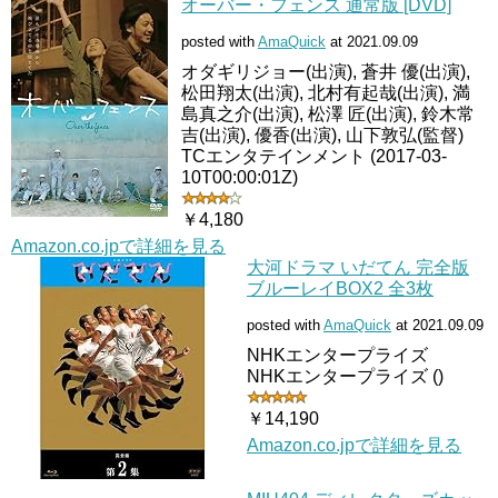
オーバー・フェンス 通常版 [DVD]
posted with
AmaQuick
at 2021.09.09
オダギリジョー(出演), 蒼井 優(出演),
松田翔太(出演), 北村有起哉(出演), 満
島真之介(出演), 松澤 匠(出演), 鈴木常
吉(出演), 優香(出演), 山下敦弘(監督)
TCエンタテインメント (2017-03-
10T00:00:01Z)
￥4,180
Amazon.co.jpで詳細を見る
大河ドラマ いだてん 完全版
ブルーレイBOX2 全3枚
posted with
AmaQuick
at 2021.09.09
NHKエンタープライズ
NHKエンタープライズ ()
￥14,190
Amazon.co.jpで詳細を見る