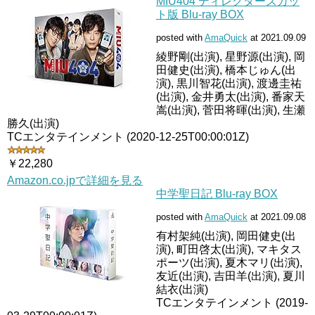
MIU404 ディレクターズカッ
ト版 Blu-ray BOX
posted with
AmaQuick
at 2021.09.09
綾野剛(出演), 星野源(出演), 岡
田健史(出演), 橋本じゅん(出
演), 黒川智花(出演), 渡邊圭祐
(出演), 金井勇太(出演), 番家天
嵩(出演), 菅田将暉(出演), 生瀬
勝久(出演)
TCエンタテインメント (2020-12-25T00:00:01Z)
￥22,280
Amazon.co.jpで詳細を見る
中学聖日記 Blu-ray BOX
posted with
AmaQuick
at 2021.09.08
有村架純(出演), 岡田健史(出
演), 町田啓太(出演), マキタス
ポーツ(出演), 夏木マリ(出演),
友近(出演), 吉田羊(出演), 夏川
結衣(出演)
TCエンタテインメント (2019-