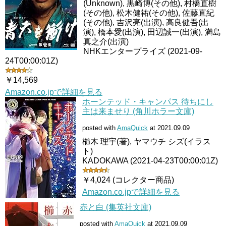
(Unknown), 黒崎博(その他), 村橋直樹
(その他), 松木健祐(その他), 佐藤直紀
(その他), 吉沢亮(出演), 高良健吾(出
演), 橋本愛(出演), 田辺誠一(出演), 満島
真之介(出演)
NHKエンタープライズ (2021-09-
24T00:00:01Z)
￥14,569
Amazon.co.jpで詳細を見る
ホーンテッド・キャンパス 待ちにし
主は来ませり (角川ホラー文庫)
posted with
AmaQuick
at 2021.09.09
櫛木 理宇(著), ヤマウチ シズ(イラス
ト)
KADOKAWA (2021-04-23T00:00:01Z)
￥4,024 (コレクター商品)
Amazon.co.jpで詳細を見る
赤と白 (集英社文庫)
posted with
AmaQuick
at 2021.09.09