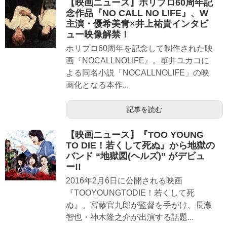
【映画ニュース】ホリプロ60周年記
念作品『NO CALL NO LIFE』、W
主演・優希美青×井上祐貴インタビ
ュー映像解禁！
ホリプロ60周年を記念して制作された映
画『NOCALLNOLIFE』。壁井ユカコに
よる同名小説「NOCALLNOLIFE」の映
画化となる本作...
記事を読む
【映画ニュース】『TOO YOUNG
TO DIE！若くして死ぬ』から地獄の
バンド “地獄図(ヘルズ)” がデビュ
ー!!
2016年2月6日に公開される映画
『TOOYOUNGTODIE！若くして死
ぬ』。宮藤官九郎が監督を手がけ、長瀬
智也・神木隆之介が出演する話題...