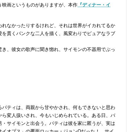
う映画というものがありますが、本作
『ディナー・イ
われなかったりするけれど、それは世界がイカれてるか
愛を貫くパンクな二人を描く、風変わりでピュアなラブ
驚き、彼女の歌声に聞き惚れ、サイモンの不器用でぶっ
るパティは、両親から甘やかされ、何もできないと思わ
から変人扱いされ、今もいじめられている。ある日、バ
男・サイモンと出会う。パティは彼を家に匿うが、実は
サイオプス」の覆面ロッカー・ジョンQだった！ サイ