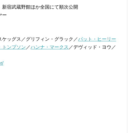
、新宿武蔵野館ほか全国にて順次公開
ヤー
スケッグス／グリフィン・グラック／
パット・ヒーリー
・トンプソン
／
ハンナ・マークス
／デヴィッド・ヨウ／
r/