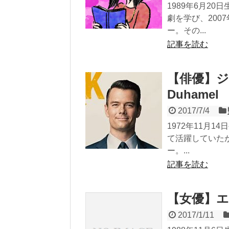
1989年6月2
劇を学び、200
ー。その...
記事を読む
【俳優】ジ
Duhamel
2017/7/4
1972年11月
て活躍していたが
ー。...
記事を読む
【女優】エマ
2017/1/11