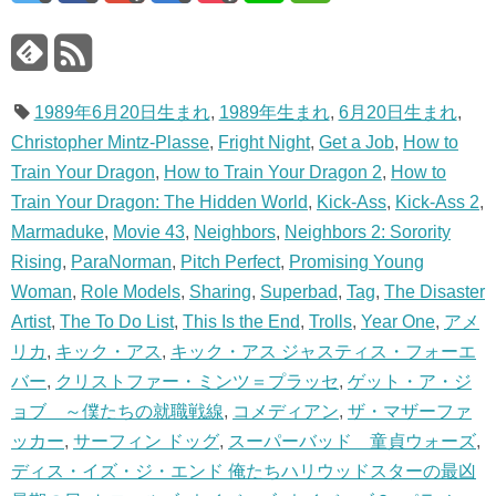
1989年6月20日生まれ
,
1989年生まれ
,
6月20日生まれ
,
Christopher Mintz-Plasse
,
Fright Night
,
Get a Job
,
How to
Train Your Dragon
,
How to Train Your Dragon 2
,
How to
Train Your Dragon: The Hidden World
,
Kick-Ass
,
Kick-Ass 2
,
Marmaduke
,
Movie 43
,
Neighbors
,
Neighbors 2: Sorority
Rising
,
ParaNorman
,
Pitch Perfect
,
Promising Young
Woman
,
Role Models
,
Sharing
,
Superbad
,
Tag
,
The Disaster
Artist
,
The To Do List
,
This Is the End
,
Trolls
,
Year One
,
アメ
リカ
,
キック・アス
,
キック・アス ジャスティス・フォーエ
バー
,
クリストファー・ミンツ＝プラッセ
,
ゲット・ア・ジ
ョブ ～僕たちの就職戦線
,
コメディアン
,
ザ・マザーファ
ッカー
,
サーフィン ドッグ
,
スーパーバッド 童貞ウォーズ
,
ディス・イズ・ジ・エンド 俺たちハリウッドスターの最凶