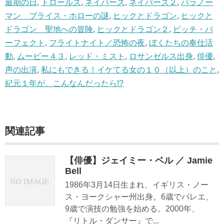
最期の日
,
トロールズ
,
ネイバーズ
,
ネイバーズ２
,
パラノー
マン ブライス・ホローの謎
,
ヒックとドラゴン
,
ヒックと
ドラゴン 聖地への冒険
,
ヒックとドラゴン２
,
ピッチ・パ
ーフェクト
,
フライトナイト／恐怖の夜
,
ぼくたちの奉仕活
動
,
ムービー４３
,
レッド・ミスト
,
ロサンゼルス出身
,
俳優
,
声の出演
,
私にもできる！イケてる女の１０（以上）のこと
,
紀元１年が、こんなんだったら!?
関連記事
【俳優】ジェイミー・ベル ／ Jamie
Bell
1986年3月14日生まれ、イギリス・ノー
ス・ヨークシャー州出身。6歳でバレエ、
9歳で演技の勉強を始める。2000年、
『リトル・ダンサー』で...