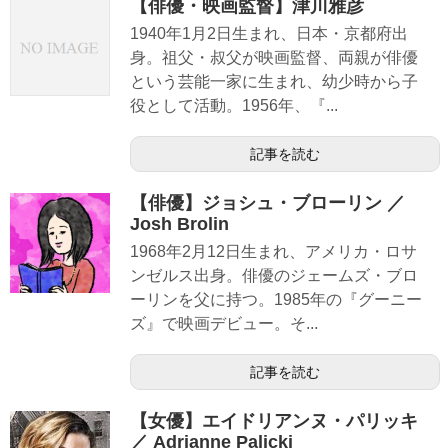
【俳優・映画監督】津川雅彦
1940年1月2日生まれ、日本・京都府出
身。祖父・叔父が映画監督、両親が俳優
という芸能一家に生まれ、幼少時から子
役として活動。1956年、『...
記事を読む
【俳優】ジョシュ・ブローリン ／
Josh Brolin
1968年2月12日生まれ、アメリカ・ロサ
ンゼルス出身。俳優のジェームズ・ブロ
ーリンを父に持つ。1985年の『グーニー
ズ』で映画デビュー。そ...
記事を読む
【女優】エイドリアンヌ・パリッキ
／ Adrianne Palicki