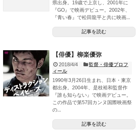
県出身。19歳で上京し、2001年に
『GO』で映画デビュー。2002年、
『青い春』で松田龍平と共に映画...
記事を読む
【俳優】柳楽優弥
2018/4/4
監督・俳優プロフ
ィール
1990年3月26日生まれ、日本・東京
都出身。2004年、是枝裕和監督作
『誰も知らない』で映画デビュー。
この作品で第57回カンヌ国際映画祭
の...
記事を読む