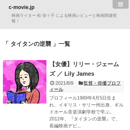
c-movie.jp
映画ライター 松 弥々子 による映画レビューと映画関連情
報！
タイタンの逆襲
一覧
【女優】リリー・ジェーム
ズ ／ Lily James
2021/8/9
監督・俳優プロフ
ィール
プロフィール1989年4月5日生ま
れ、イギリス・サリー州出身。ギル
ドホール音楽演劇学校で学ぶ。
2012年、『タイタンの逆襲』で、
長編映画デビ...