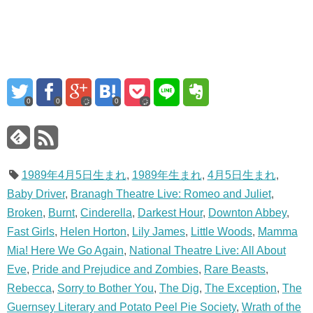
0
0
0
1989年4月5日生まれ
,
1989年生まれ
,
4月5日生まれ
,
Baby Driver
,
Branagh Theatre Live: Romeo and Juliet
,
Broken
,
Burnt
,
Cinderella
,
Darkest Hour
,
Downton Abbey
,
Fast Girls
,
Helen Horton
,
Lily James
,
Little Woods
,
Mamma
Mia! Here We Go Again
,
National Theatre Live: All About
Eve
,
Pride and Prejudice and Zombies
,
Rare Beasts
,
Rebecca
,
Sorry to Bother You
,
The Dig
,
The Exception
,
The
Guernsey Literary and Potato Peel Pie Society
,
Wrath of the