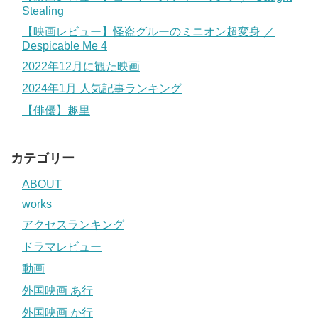
Stealing
【映画レビュー】怪盗グルーのミニオン超変身 ／
Despicable Me 4
2022年12月に観た映画
2024年1月 人気記事ランキング
【俳優】趣里
カテゴリー
ABOUT
works
アクセスランキング
ドラマレビュー
動画
外国映画 あ行
外国映画 か行