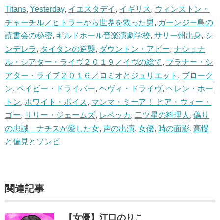
Titans
,
Yesterday
,
イエスタデイ
,
イギリス
,
ウィンストン・
チャーチル／ヒトラーから世界を救った男
,
ガーンジー島の
読書会の秘密
,
ギルドホール音楽演劇学校
,
サリー州出身
,
シ
ンデレラ
,
タイタンの逆襲
,
ダウントン・アビー
,
ナショナ
ル・シアター・ライヴ２０１９／イヴの総て
,
ブラナー・シ
アター・ライブ２０１６／ロミオとジュリエット
,
ブローク
ン
,
ベイビー・ドライバー
,
ヘヴィ・ドライヴ
,
ヘレン・ホー
トン
,
ホワイト・ボイス
,
マンマ・ミーア！ ヒア・ウィー・
ゴー
,
リリー・ジェームズ
,
レベッカ
,
二ツ星の料理人
,
偽り
の忠誠 ナチスが愛した女
,
声の出演
,
女優
,
時の面影
,
高慢
と偏見とゾンビ
関連記事
【女優】江口のりこ