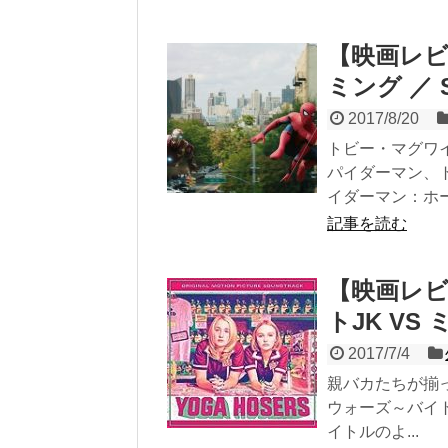
【映画レ
ミング ／ Sp
2017/8/20
トビー・マグワ
パイダーマン、
イダーマン：ホー.
記事を読む
【映画レ
トJK VS 
2017/7/4
親バカたちが揃
ウォーズ～バイ
イトルのよ...