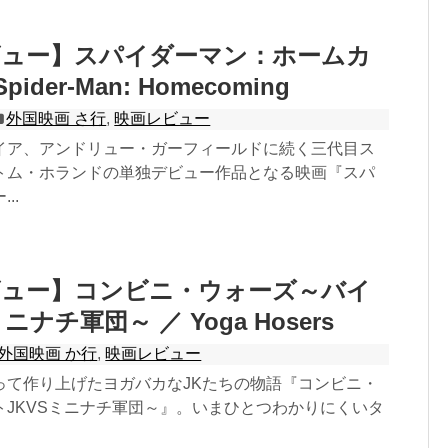
ビュー】スパイダーマン：ホームカ
ider-Man: Homecoming
外国映画 さ行
,
映画レビュー
イア、アンドリュー・ガーフィールドに続く三代目ス
トム・ホランドの単独デビュー作品となる映画『スパ
..
ビュー】コンビニ・ウォーズ～バイ
ミニナチ軍団～ ／ Yoga Hosers
外国映画 か行
,
映画レビュー
って作り上げたヨガバカなJKたちの物語『コンビニ・
トJKVSミニナチ軍団～』。いまひとつわかりにくいタ