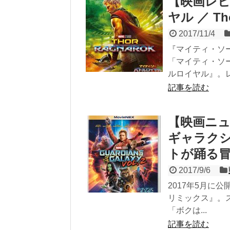
【映画レビ
ヤル ／ Tho
2017/11/4
『マイティ・ソ
「マイティ・ソ
ルロイヤル』。レ.
記事を読む
【映画ニ
ギャラク
トが踊る
2017/9/6
2017年5月に
リミックス』。
「ボクは...
記事を読む