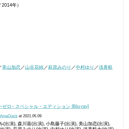
2014年）
／
美山加恋
／
山谷花純
／
萩原みのり
／
中村ゆり
／
浅香航
~ゼロ~ スペシャル・エディション [Blu-ray]
AmaQuick
at 2021.05.09
(出演), 森川葵(出演), 小島藤子(出演), 美山加恋(出演),