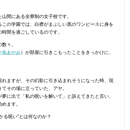
た山間にある全寮制の女子校です。
るこの学園では、白襟がまぶしい黒のワンピースに身を
の時間を過ごしているのです。
の数々。
中条あやみ
）が部屋に引きこもったことをきっかけに、
。
現れますが、その幻影に引き込まれそうになった時、現
きてその場に立っていた、アヤ。
が夢に出て「私の呪いを解いて」と訴えてきたと言い、
始めます。
かる呪い”とは何なのか？