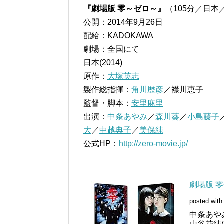
『劇場版 零～ゼロ～』
（105分／日本／
公開：2014年9月26日
配給：KADOKAWA
劇場：全国にて
日本(2014)
原作：
大塚英志
製作総指揮：
角川歴彦
／襟川恵子
監督・脚本：
安里麻里
出演：
中条あやみ
／
森川葵
／
小島藤子
大
／
中越典子
／
美保純
公式HP：
http://zero-movie.jp/
劇場版 零
posted with
中条あやみ