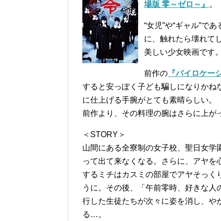
場版 零～ゼロ～』
。
“女児”や“ギャル”
に、触れたら壊れてし
美しい少女映画です
前作の
『バイロケー
すると安っぽく子ども騙しになりかね
に仕上げる手腕がとても素晴らしい。
前作より、その料理の腕はさらに上が
＜STORY＞
山間にある全寮制の女子校、聖日女学
って出て来なくなる。さらに、アヤを
するミチはカスミの部屋でアヤそっく
うに。その後、「午前零時、好きな人
行した生徒たちが次々に姿を消し、や
る…。