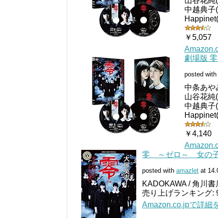
山谷花純(
中越典子(
Happinet
￥5,057
Amazon
劇場版 零
posted with
中条あやみ
山谷花純(
中越典子(
Happinet
￥4,140
Amazon
零 ～ゼロ～ 女の子
posted with
amazlet
at 14.
KADOKAWA / 角川書店 
売り上げランキング: 9
Amazon.co.jpで詳