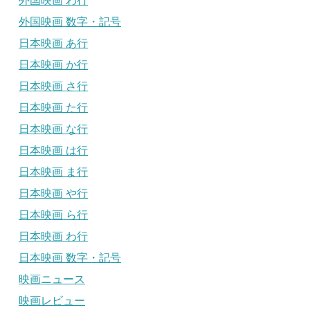
外国映画 わ行
外国映画 数字・記号
日本映画 あ行
日本映画 か行
日本映画 さ行
日本映画 た行
日本映画 な行
日本映画 は行
日本映画 ま行
日本映画 や行
日本映画 ら行
日本映画 わ行
日本映画 数字・記号
映画ニュース
映画レビュー