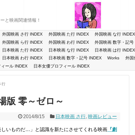
ューと映画関連情報！
外国映画 さ行 INDEX
外国映画 た行 INDEX
外国映画 な行 INDE
外国映画 ら行 INDEX
外国映画 わ行 INDEX
外国映画 数字・記号 I
日本映画 た行 INDEX
日本映画 な行 INDEX
日本映画 は行 INDE
日本映画 わ行 INDEX
日本映画 数字・記号 INDEX
Works
外国
ール INDEX
日本女優プロフィール INDEX
さ行
場版 零～ゼロ～
2014/8/15
日本映画 さ行
,
映画レビュー
美しいものだ…」と認識を新たにさせてくれる映画
『劇