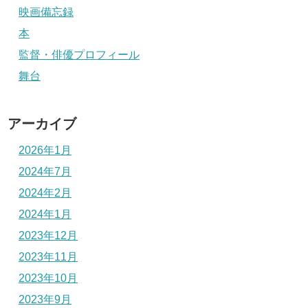
映画備忘録
本
監督・俳優プロフィール
舞台
アーカイブ
2026年1月
2024年7月
2024年2月
2024年1月
2023年12月
2023年11月
2023年10月
2023年9月