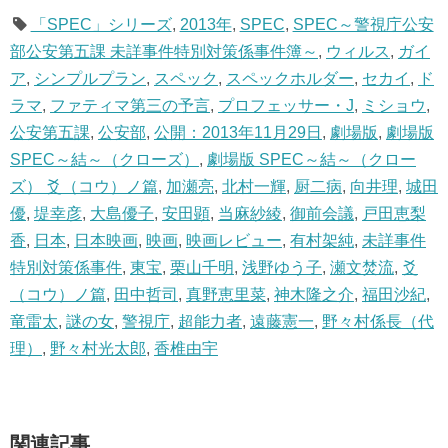
「SPEC」シリーズ
,
2013年
,
SPEC
,
SPEC～警視庁公安
部公安第五課 未詳事件特別対策係事件簿～
,
ウィルス
,
ガイ
ア
,
シンプルプラン
,
スペック
,
スペックホルダー
,
セカイ
,
ド
ラマ
,
ファティマ第三の予言
,
プロフェッサー・J
,
ミショウ
,
公安第五課
,
公安部
,
公開：2013年11月29日
,
劇場版
,
劇場版
SPEC～結～（クローズ）
,
劇場版 SPEC～結～（クロー
ズ） 爻（コウ）ノ篇
,
加瀬亮
,
北村一輝
,
厨二病
,
向井理
,
城田
優
,
堤幸彦
,
大島優子
,
安田顕
,
当麻紗綾
,
御前会議
,
戸田恵梨
香
,
日本
,
日本映画
,
映画
,
映画レビュー
,
有村架純
,
未詳事件
特別対策係事件
,
東宝
,
栗山千明
,
浅野ゆう子
,
瀬文焚流
,
爻
（コウ）ノ篇
,
田中哲司
,
真野恵里菜
,
神木隆之介
,
福田沙紀
,
竜雷太
,
謎の女
,
警視庁
,
超能力者
,
遠藤憲一
,
野々村係長（代
理）
,
野々村光太郎
,
香椎由宇
関連記事