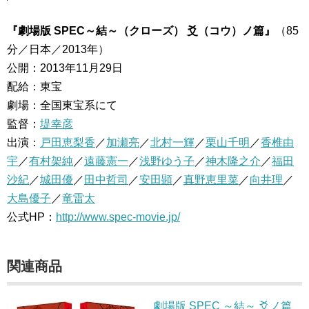
『劇場版 SPEC～結～（クローズ） 爻（コウ）ノ篇』
（85
分／日本／2013年）
公開：2013年11月29日
配給：東宝
劇場：全国東宝系にて
監督：
堤幸彦
出演：
戸田恵梨香
／
加瀬亮
／
北村一輝
／
栗山千明
／
香椎由
宇
／
有村架純
／
遠藤憲一
／
浅野ゆう子
／
神木隆之介
／
福田
沙紀
／
城田優
／
田中哲司
／
安田顕
／
真野恵里菜
／
向井理
／
大島優子
／
竜雷太
公式HP：
http://www.spec-movie.jp/
関連商品
劇場版 SPEC ～結～ 爻ノ篇