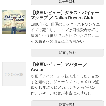
記事を読む
【映画レビュー】ダラス・バイヤー
ズクラブ ／ Dallas Buyers Club
1980年代、俳優のロック・ハドソンがエ
イズで死亡し、エイズは同性愛者が罹る
病気という偏見で見られていた時代。エ
イズ患者への偏見に立ち向かい...
記事を読む
【映画レビュー】アバター ／
Avatar
映画『アバター』を観て来ました。言わ
ずと知れた、ジェームズ・キャメロン監
督が13年ぶりにメガホンをとった話題
作。いやー、映像が本当に素晴らし...
記事を読む