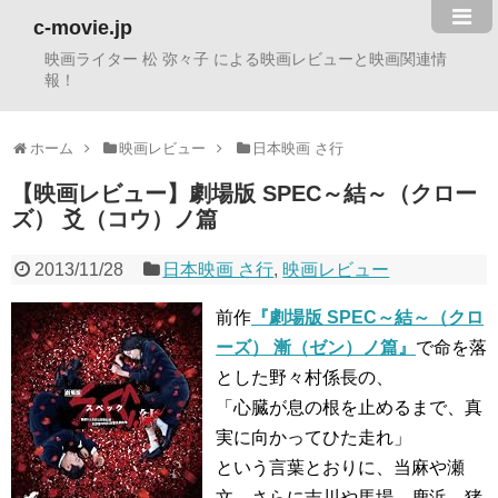
c-movie.jp
映画ライター 松 弥々子 による映画レビューと映画関連情
報！
ホーム
映画レビュー
日本映画 さ行
【映画レビュー】劇場版 SPEC～結～（クロー
ズ） 爻（コウ）ノ篇
2013/11/28
日本映画 さ行
,
映画レビュー
前作
『劇場版 SPEC～結～（クロ
ーズ） 漸（ゼン）ノ篇』
で命を落
とした野々村係長の、
「心臓が息の根を止めるまで、真
実に向かってひた走れ」
という言葉とおりに、当麻や瀬
文、さらに吉川や馬場、鹿浜、猪