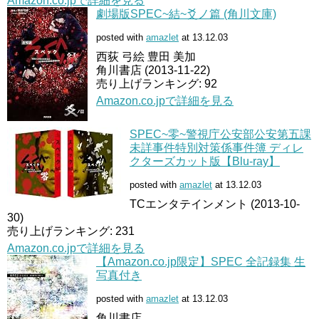
Amazon.co.jpで詳細を見る
劇場版SPEC~結~爻ノ篇 (角川文庫)
posted with
amazlet
at 13.12.03
西荻 弓絵 豊田 美加
角川書店 (2013-11-22)
売り上げランキング: 92
Amazon.co.jpで詳細を見る
SPEC~零~警視庁公安部公安第五課
未詳事件特別対策係事件簿 ディレ
クターズカット版【Blu-ray】
posted with
amazlet
at 13.12.03
TCエンタテインメント (2013-10-
30)
売り上げランキング: 231
Amazon.co.jpで詳細を見る
【Amazon.co.jp限定】SPEC 全記録集 生
写真付き
posted with
amazlet
at 13.12.03
角川書店