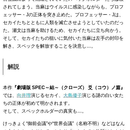
されてしまう。当麻はウイルスに感染しながらも、プロフ
ェッサー・Jの正体を突き止めた。プロフェッサー・Jは、
セカイたちとともに人類を滅亡させようとしていたのだっ
た。瀬文は当麻を助けるため、セカイたちに立ち向かう。
そして、セカイたちの狙いに気付いた当麻は左手の封印を
解き、スペックを解放することを決意し…。
解説
本作
『劇場版 SPEC～結～（クローズ） 爻（コウ）ノ篇』
では、
向井理
演じるセカイ、
大島優子
演じる謎の白い女た
ちの正体が初めて明かされます。
そして、スペックホルダーの真実も…。
けっきょく“御前会議”や“世界会議”（名称不明）などはなん