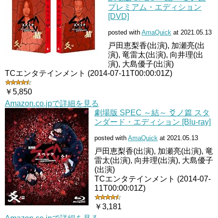
プレミアム・エディション
[DVD]
posted with
AmaQuick
at 2021.05.13
戸田恵梨香(出演), 加瀬亮(出
演), 竜雷太(出演), 向井理(出
演), 大島優子(出演)
TCエンタテインメント (2014-07-11T00:00:01Z)
￥5,850
Amazon.co.jpで詳細を見る
劇場版 SPEC ～結～ 爻ノ篇 スタ
ンダード・エディション [Blu-ray]
posted with
AmaQuick
at 2021.05.13
戸田恵梨香(出演), 加瀬亮(出演), 竜
雷太(出演), 向井理(出演), 大島優子
(出演)
TCエンタテインメント (2014-07-
11T00:00:01Z)
￥3,181