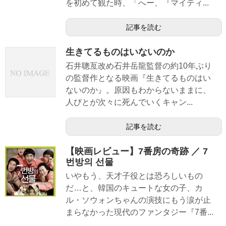
を初めて観た時、「へー、『マイティ...
記事を読む
生きてるものはいないのか
石井聰亙改め石井岳龍監督の約10年ぶり
の監督作となる映画『生きてるものはい
ないのか』。原因もわからないままに、
人びとが次々に死んでいくキャン...
記事を読む
【映画レビュー】7番房の奇跡 ／ 7
번방의 선물
いやもう、天才子役とは恐ろしいもの
だ…と、韓国のキュートな女の子、カ
ル・ソウォンちゃんの演技にもう涙が止
まらなかった現代のファンタジー『7番...