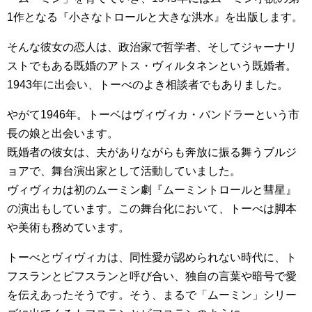
1作となる『小さなトロールと大きな洪水』を出版します。
そんな彼女の恋人は、政治家で哲学者、そしてジャーナリ
ストでもある既婚のアトス・ヴィルタネンという既婚者。
1943年に出会い、トーべのよき相談者でもありました。
やがて1946年。トーベはヴィヴィカ・バンドラーという市
長の娘と出会います。
既婚者の彼女は、夫がありながらも奔放に振る舞うブルジ
ョアで、舞台演出家として活動していました。
ヴィヴィカは初のムーミン劇『ムーミントロールと彗星』
の演出もしています。この舞台化において、トーべは脚本
や美術も務めています。
トーべとヴィヴィカは、同性愛が認められない時代に、ト
フスランとビフスランと呼び合い、独自の言葉や暗号で愛
を伝えあったそうです。そう、まるで「ムーミン」シリー