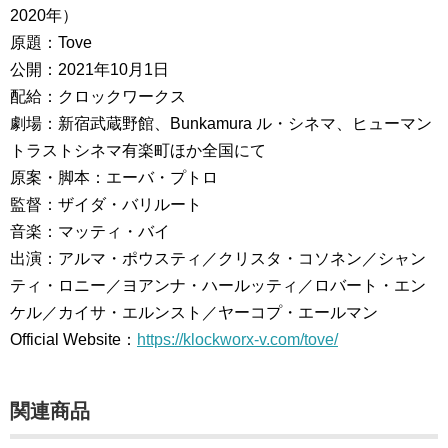
2020年）
原題：Tove
公開：2021年10月1日
配給：クロックワークス
劇場：新宿武蔵野館、Bunkamura ル・シネマ、ヒューマン
トラストシネマ有楽町ほか全国にて
原案・脚本：エーバ・プトロ
監督：ザイダ・バリルート
音楽：マッティ・バイ
出演：アルマ・ポウスティ／クリスタ・コソネン／シャン
ティ・ロニー／ヨアンナ・ハールッティ／ロバート・エン
ケル／カイサ・エルンスト／ヤーコプ・エールマン
Official Website：
https://klockworx-v.com/tove/
関連商品