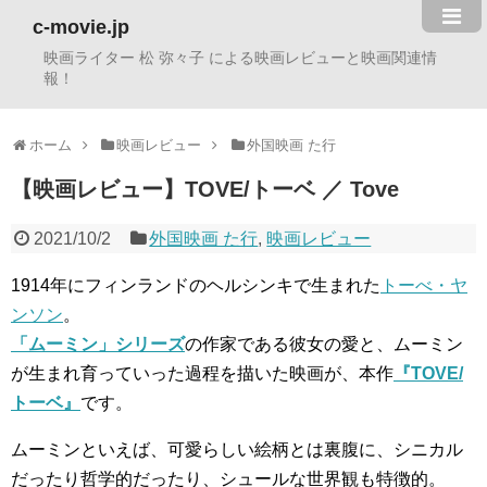
c-movie.jp
映画ライター 松 弥々子 による映画レビューと映画関連情
報！
ホーム
映画レビュー
外国映画 た行
【映画レビュー】TOVE/トーベ ／ Tove
2021/10/2
外国映画 た行
,
映画レビュー
1914年にフィンランドのヘルシンキで生まれた
トーべ・ヤ
ンソン
。
「ムーミン」シリーズ
の作家である彼女の愛と、ムーミン
が生まれ育っていった過程を描いた映画が、本作
『TOVE/
トーベ』
です。
ムーミンといえば、可愛らしい絵柄とは裏腹に、シニカル
だったり哲学的だったり、シュールな世界観も特徴的。