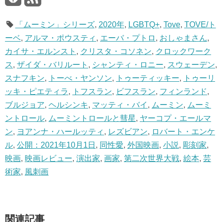
「ムーミン」シリーズ
,
2020年
,
LGBTQ+
,
Tove
,
TOVE/ト
ーベ
,
アルマ・ポウスティ
,
エーバ・プトロ
,
おしゃまさん
,
カイサ・エルンスト
,
クリスタ・コソネン
,
クロックワーク
ス
,
ザイダ・バリルート
,
シャンティ・ロニー
,
スウェーデン
,
スナフキン
,
トーべ・ヤンソン
,
トゥーティッキー
,
トゥーリ
ッキ・ピエティラ
,
トフスラン
,
ビフスラン
,
フィンランド
,
ブルジョア
,
ヘルシンキ
,
マッティ・バイ
,
ムーミン
,
ムーミ
ントロール
,
ムーミントロールと彗星
,
ヤーコプ・エールマ
ン
,
ヨアンナ・ハールッティ
,
レズビアン
,
ロバート・エンケ
ル
,
公開：2021年10月1日
,
同性愛
,
外国映画
,
小説
,
彫刻家
,
映画
,
映画レビュー
,
演出家
,
画家
,
第二次世界大戦
,
絵本
,
芸
術家
,
風刺画
関連記事