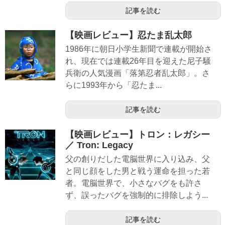
記事を読む
【映画レビュー】忍たま乱太郎
1986年に朝日小学生新聞で連載が開始さ
れ、現在では連載26年目を迎えた尼子騒
兵衛の人気漫画「落第忍者乱太郎」。さ
らに1993年から「忍たま...
記事を読む
【映画レビュー】トロン：レガシー
／ Tron: Legacy
父の創りだした電脳世界に入り込み、父
と同じ顔をした男と戦う運命を担った若
者。電脳世界で、小さなバグをも許さ
ず、誤ったバグを強制的に排除しよう...
記事を読む