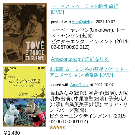
トーベとトゥーティの欧州旅行
[DVD]
posted with
AmaQuick
at 2021.10.07
トーベ・ヤンソン(Unknown), トー
ベ・ヤンソン(出演)
ビクターエンタテインメント (2014-
02-05T00:00:01Z)
Amazon.co.jpで詳細を見る
劇場版 ムーミン谷の彗星 パペット・
アニメーション 通常版 [DVD]
posted with
AmaQuick
at 2021.10.07
高山みなみ(出演), 谷育子(出演), 大塚
明夫(出演), 中尾隆聖(出演), 子安武人
(出演), 白鳥英美子(出演), マリア・リ
ンドバーグ(監督)
ビクターエンタテインメント (2015-
02-06T00:00:01Z)
￥1,480