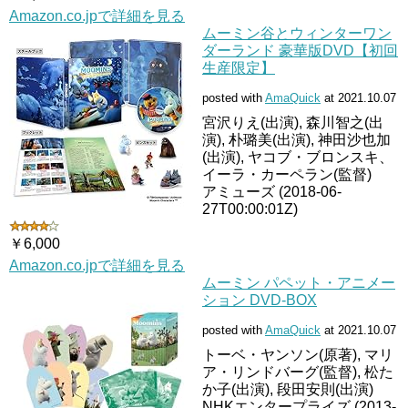
Amazon.co.jpで詳細を見る
ムーミン谷とウィンターワン
ダーランド 豪華版DVD【初回
生産限定】
posted with
AmaQuick
at 2021.10.07
宮沢りえ(出演), 森川智之(出
演), 朴璐美(出演), 神田沙也加
(出演), ヤコブ・ブロンスキ、
イーラ・カーペラン(監督)
アミューズ (2018-06-
27T00:00:01Z)
￥6,000
Amazon.co.jpで詳細を見る
ムーミン パペット・アニメー
ション DVD-BOX
posted with
AmaQuick
at 2021.10.07
トーベ・ヤンソン(原著), マリ
ア・リンドバーグ(監督), 松た
か子(出演), 段田安則(出演)
NHKエンタープライズ (2013-