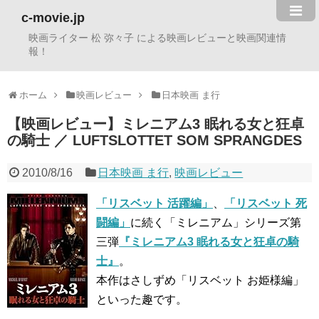
c-movie.jp
映画ライター 松 弥々子 による映画レビューと映画関連情
報！
ホーム
映画レビュー
日本映画 ま行
【映画レビュー】ミレニアム3 眠れる女と狂卓
の騎士 ／ LUFTSLOTTET SOM SPRANGDES
2010/8/16
日本映画 ま行
,
映画レビュー
「リスベット 活躍編」
、
「リスベット 死
闘編」
に続く「ミレニアム」シリーズ第
三弾
『ミレニアム3 眠れる女と狂卓の騎
士』
。
本作はさしずめ「リスベット お姫様編」
といった趣です。