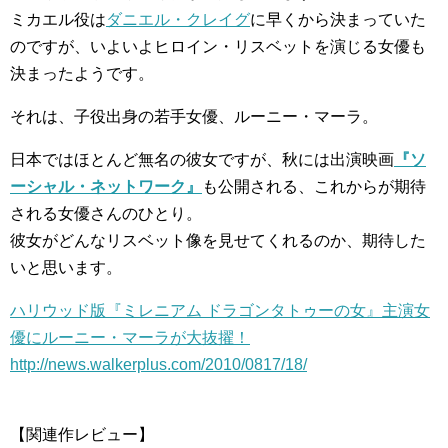
ミカエル役は
ダニエル・クレイグ
に早くから決まっていた
のですが、いよいよヒロイン・リスベットを演じる女優も
決まったようです。
それは、子役出身の若手女優、ルーニー・マーラ。
日本ではほとんど無名の彼女ですが、秋には出演映画
『ソ
ーシャル・ネットワーク』
も公開される、これからが期待
される女優さんのひとり。
彼女がどんなリスベット像を見せてくれるのか、期待した
いと思います。
ハリウッド版『ミレニアム ドラゴンタトゥーの女』主演女
優にルーニー・マーラが大抜擢！
http://news.walkerplus.com/2010/0817/18/
【関連作レビュー】