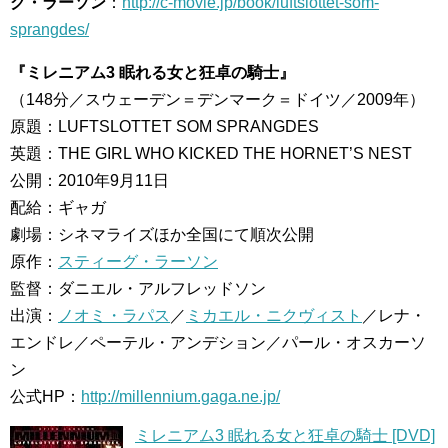
グ・ラーソン
：
http://c-movie.jp/book/luftslottet-som-
sprangdes/
『ミレニアム3 眠れる女と狂卓の騎士』
（148分／スウェーデン＝デンマーク＝ドイツ／2009年）
原題：LUFTSLOTTET SOM SPRANGDES
英題：THE GIRL WHO KICKED THE HORNET’S NEST
公開：2010年9月11日
配給：ギャガ
劇場：シネマライズほか全国にて順次公開
原作：
スティーグ・ラーソン
監督：ダニエル・アルフレッドソン
出演：
ノオミ・ラパス
／
ミカエル・ニクヴィスト
／レナ・
エンドレ／ペーテル・アンデション／パール・オスカーソ
ン
公式HP：
http://millennium.gaga.ne.jp/
ミレニアム3 眠れる女と狂卓の騎士 [DVD]