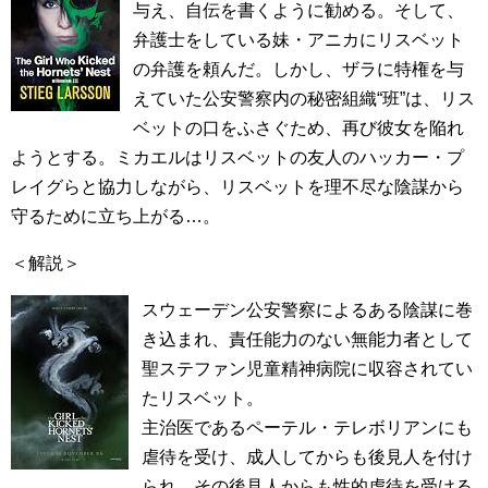
与え、自伝を書くように勧める。そして、
弁護士をしている妹・アニカにリスベット
の弁護を頼んだ。しかし、ザラに特権を与
えていた公安警察内の秘密組織“班”は、リス
ベットの口をふさぐため、再び彼女を陥れ
ようとする。ミカエルはリスベットの友人のハッカー・プ
レイグらと協力しながら、リスベットを理不尽な陰謀から
守るために立ち上がる…。
＜解説＞
スウェーデン公安警察によるある陰謀に巻
き込まれ、責任能力のない無能力者として
聖ステファン児童精神病院に収容されてい
たリスベット。
主治医であるペーテル・テレボリアンにも
虐待を受け、成人してからも後見人を付け
られ、その後見人からも性的虐待を受ける