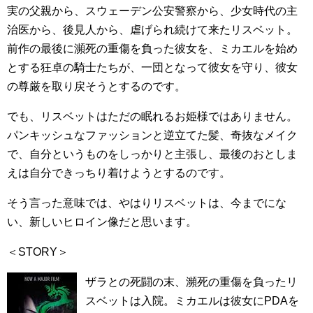
実の父親から、スウェーデン公安警察から、少女時代の主
治医から、後見人から、虐げられ続けて来たリスベット。
前作の最後に瀕死の重傷を負った彼女を、ミカエルを始め
とする狂卓の騎士たちが、一団となって彼女を守り、彼女
の尊厳を取り戻そうとするのです。
でも、リスベットはただの眠れるお姫様ではありません。
パンキッシュなファッションと逆立てた髪、奇抜なメイク
で、自分というものをしっかりと主張し、最後のおとしま
えは自分できっちり着けようとするのです。
そう言った意味では、やはりリスベットは、今までにな
い、新しいヒロイン像だと思います。
＜STORY＞
ザラとの死闘の末、瀕死の重傷を負ったリ
スベットは入院。ミカエルは彼女にPDAを