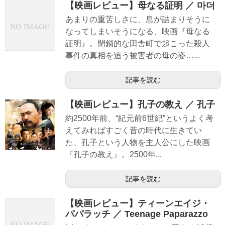
【映画レビュー】母なる証明 ／ 마더
あまりの重苦しさに、息が詰まりそうに
なってしまいそうになる、映画『母なる
証明』。閉鎖的な田舎町で起こった殺人
事件の真相を追う被害者の母の姿…...
記事を読む
【映画レビュー】孔子の教え ／ 孔子
約2500年前、“紀元前6世紀”というよく考
えてみればすごく昔の時代に生きてい
た、孔子という人物を主人公にした映画
『孔子の教え』。2500年...
記事を読む
【映画レビュー】ティーンエイジ・
パパラッチ ／ Teenage Paparazzo