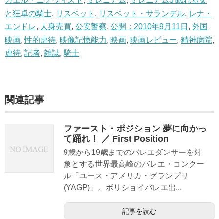
カエル・ニクヴィスト
,
ミレニアム
,
ミレニアム3 眠れる女
と狂卓の騎士
,
リスベット
,
リスベット・サランデル
,
レナ・
エンドレ
,
人身売買
,
公安警察
,
公開：2010年9月11日
,
外国
映画
,
性的虐待
,
映像記憶能力
,
映画
,
映画レビュー
,
精神病院
,
虐待
,
記者
,
雑誌
,
騎士
関連記事
ファースト・ポジション 夢に向かっ
て踊れ！ ／ First Position
9歳から19歳までのバレエダンサーを対
象とする世界最高峰のバレエ・コンクー
ル「ユース・アメリカ・グランプリ
(YAGP)」。ボリショイバレエ出...
記事を読む