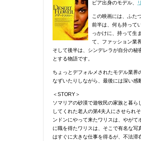
ピア出身のモデル、
この映画には、ふた
前半は、何も持って
っかけに、持って生
て、ファッション業
そして後半は、シンデレラが自分の秘
とする物語です。
ちょっとデフォルメされたモデル業界
なずいたりしながら、最後には深い感
＜STORY＞
ソマリアの砂漠で遊牧民の家族と暮ら
してくれた老人の第4夫人にさせられ
ンドンにやって来たワリスは、やがて
に職を得たワリスは、そこで有名な写
はすぐに大きな仕事を得るが、不法滞