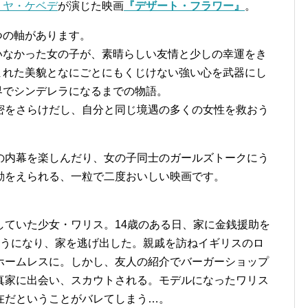
リヤ・ケベデ
が演じた映画
『デザート・フラワー』
。
つの軸があります。
いなかった女の子が、素晴らしい友情と少しの幸運をき
まれた美貌となにごとにもくじけない強い心を武器にし
界でシンデレラになるまでの物語。
密をさらけだし、自分と同じ境遇の多くの女性を救おう
の内幕を楽しんだり、女の子同士のガールズトークにう
動をえられる、一粒で二度おいしい映画です。
していた少女・ワリス。14歳のある日、家に金銭援助を
そうになり、家を逃げ出した。親戚を訪ねイギリスのロ
ホームレスに。しかし、友人の紹介でバーガーショップ
真家に出会い、スカウトされる。モデルになったワリス
在だということがバレてしまう…。