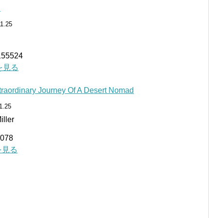
る
11.25
5524
細を見る
traordinary Journey Of A Desert Nomad
1.25
iller
078
細を見る