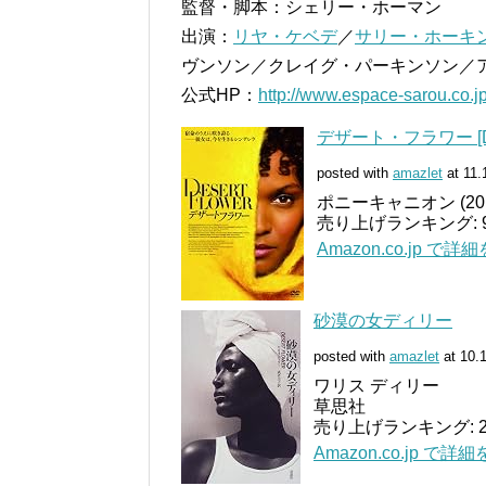
監督・脚本：シェリー・ホーマン
出演：
リヤ・ケベデ
／
サリー・ホーキ
ヴンソン／クレイグ・パーキンソン／
公式HP：
http://www.espace-sarou.co.jp
デザート・フラワー [D
posted with
amazlet
at 11.
ポニーキャニオン (2011
売り上げランキング: 9
Amazon.co.jp で詳
砂漠の女ディリー
posted with
amazlet
at 10.
ワリス ディリー
草思社
売り上げランキング: 2
Amazon.co.jp で詳