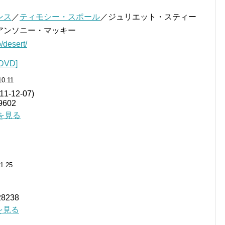
ンス
／
ティモシー・スポール
／ジュリエット・スティー
アンソニー・マッキー
/desert/
VD]
10.11
-12-07)
602
細を見る
11.25
8238
細を見る