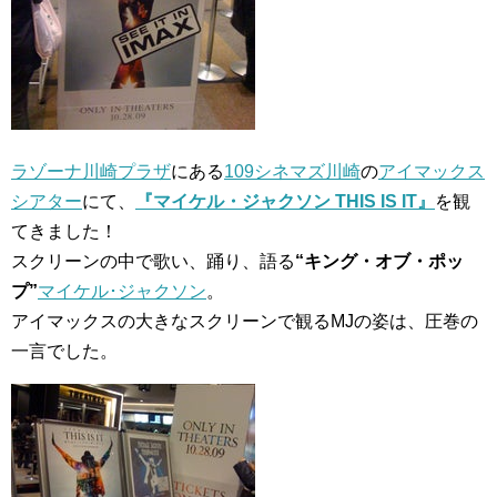
ラゾーナ川崎プラザ
にある
109シネマズ川崎
の
アイマックス
シアター
にて、
『マイケル・ジャクソン THIS IS IT』
を観
てきました！
スクリーンの中で歌い、踊り、語る
“キング・オブ・ポッ
プ”
マイケル･ジャクソン
。
アイマックスの大きなスクリーンで観るMJの姿は、圧巻の
一言でした。