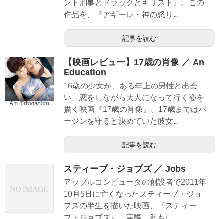
ント刑事とドラッグとキリスト』。この
作品を、『アギーレ・神の怒り...
記事を読む
【映画レビュー】17歳の肖像 ／ An
Education
16歳の少女が、ある年上の男性と出会
い、恋をしながら大人になって行く姿を
描く映画『17歳の肖像』。17歳まではバ
ージンを守ると決めていた彼女...
記事を読む
スティーブ・ジョブズ ／ Jobs
アップルコンピュータの創設者で2011年
10月5日に亡くなったスティーブ・ジョ
ブズの半生を描いた映画、『スティー
ブ・ジョブズ』。実際、私もi...