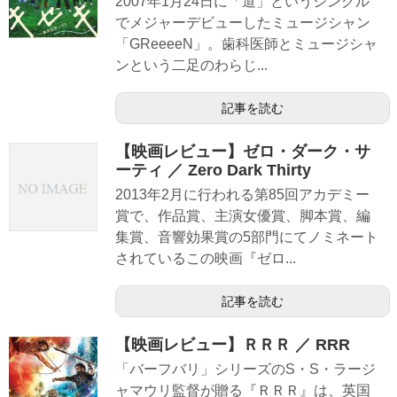
2007年1月24日に「道」というシングル
でメジャーデビューしたミュージシャン
「GReeeeN」。歯科医師とミュージシャ
ンという二足のわらじ...
記事を読む
【映画レビュー】ゼロ・ダーク・サ
ーティ ／ Zero Dark Thirty
2013年2月に行われる第85回アカデミー
賞で、作品賞、主演女優賞、脚本賞、編
集賞、音響効果賞の5部門にてノミネート
されているこの映画『ゼロ...
記事を読む
【映画レビュー】ＲＲＲ ／ RRR
「バーフバリ」シリーズのS・S・ラージ
ャマウリ監督が贈る『ＲＲＲ』は、英国