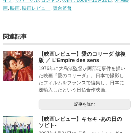
イフ
,
リハーサル
,
ロンドン
,
公開：2009年10月28日
,
外国映
画
,
映画
,
映画レビュー
,
舞台監督
関連記事
【映画レビュー】愛のコリーダ 修復
版 ／ L’Empire des sens
1976年に大島渚監督が阿部定事件を描い
た映画『愛のコリーダ』。日本で撮影し
たフィルムをフランスで編集し、日本に
逆輸入したという日仏合作映画...
記事を読む
【映画レビュー】キセキ -あの日の
ソビト-