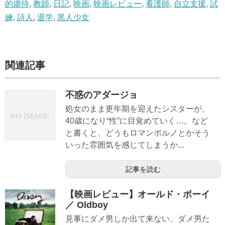
的虐待
,
教師
,
日記
,
映画
,
映画レビュー
,
看護師
,
自立支援
,
試
練
,
詩人
,
退学
,
黒人少女
関連記事
不惑のアダージョ
処女のまま更年期を迎えたシスターが、
40歳になり“性”に目覚めていく…。など
と書くと、どうもロマンポルノとかそう
いった雰囲気を感じてしまうか...
記事を読む
【映画レビュー】オールド・ボーイ
／ Oldboy
見事にダメ男しか出て来ない、ダメ男た