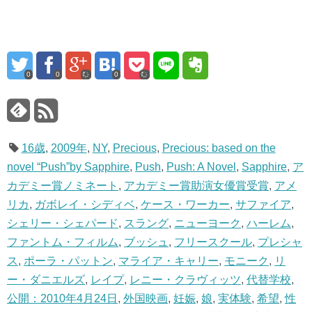
0
0
0
16歳
,
2009年
,
NY
,
Precious
,
Precious: based on the
novel “Push”by Sapphire
,
Push
,
Push: A Novel
,
Sapphire
,
ア
カデミー賞ノミネート
,
アカデミー賞助演女優賞受賞
,
アメ
リカ
,
ガボレイ・シディベ
,
ケース・ワーカー
,
サファイア
,
シェリー・シェパード
,
スラング
,
ニューヨーク
,
ハーレム
,
ファントム・フィルム
,
ブッシュ
,
フリースクール
,
プレシャ
ス
,
ポーラ・パットン
,
マライア・キャリー
,
モニーク
,
リ
ー・ダニエルズ
,
レイプ
,
レニー・クラヴィッツ
,
代替学校
,
公開：2010年4月24日
,
外国映画
,
妊娠
,
娘
,
実体験
,
希望
,
性