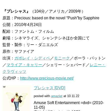
『プレシャス』
（104分／アメリカ／2009年）
原題：Precious: based on the novel “Push”by Sapphire
公開：2010年4月24日
配給：ファントム・フィルム
劇場：シネマライズ、シャンテシネほか全国にて
監督・製作：リー・ダニエルズ
原作：サファイア
出演：
ガボレイ・シディベ
／
モニーク
／ポーラ・パットン
／
マライア・キャリー
／シェリー・シェパード／
レニー・
クラヴィッツ
公式HP：
http://www.precious-movie.net/
プレシャス [DVD]
posted with
amazlet
at 10.11.22
Amuse Soft Entertainment =dvd= (2010-
11-05)