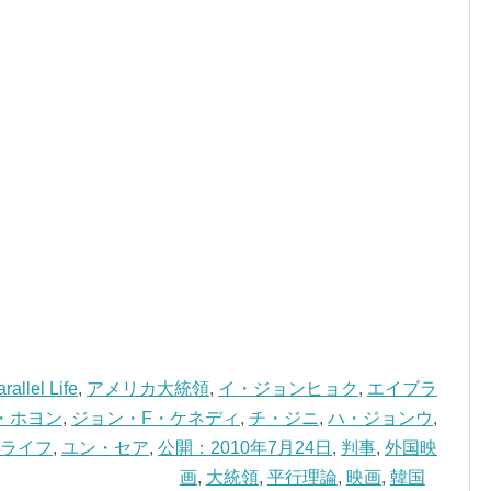
rallel Life
,
アメリカ大統領
,
イ・ジョンヒョク
,
エイブラ
・ホヨン
,
ジョン・F・ケネディ
,
チ・ジニ
,
ハ・ジョンウ
,
ライフ
,
ユン・セア
,
公開：2010年7月24日
,
判事
,
外国映
画
,
大統領
,
平行理論
,
映画
,
韓国