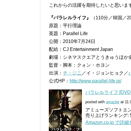
これからの活躍を期待したいと思いま
『パラレルライフ』
（110分／韓国／2
原題：平行理論
英題：Parallel Life
公開：2010年7月24日
配給：CJ Entertainment Japan
劇場：シネマスクエアとうきゅうほか
監督・脚本：クォン・ホヨン
出演：
チ・ジニ
／イ・ジョンヒョク／
公式HP：
http://www.parallel-life.jp/
パラレルライフ [DVD
posted with
amazlet
at 11.
アミューズソフトエンタテ
売り上げランキング: 5
Amazon.co.jp で詳