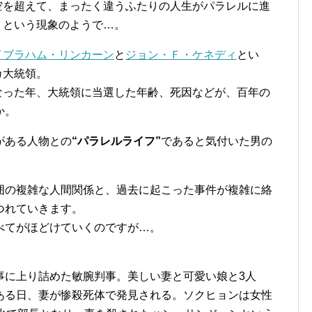
空を超えて、まったく違うふたりの人生がパラレルに進
、という現象のようで…。
イブラハム・リンカーン
と
ジョン・Ｆ・ケネディ
とい
カ大統領。
なった年、大統領に当選した年齢、死因などが、百年の
か。
がある人物との
“パラレルライフ”
であると気付いた男の
囲の複雑な人間関係と、過去に起こった事件が複雑に絡
つれていきます。
べてがほどけていくのですが…。
事に上り詰めた敏腕判事。美しい妻と可愛い娘と3人
ある日、妻が惨殺死体で発見される。ソクヒョンは女性