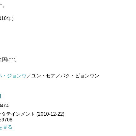
す。
010年）
全国にて
ハ・ジョンウ
／ユン・セア／パク・ビョンウン
]
04.04
インメント (2010-12-22)
9708
細を見る