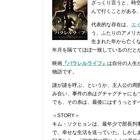
ざっくり言うと、時
んで行くことがある
代表的な存在は、
エ
う、ふたりのアメリ
生まれた年から亡く
年月を隔ててほぼ一致しているのだと
映画
『パラレルライフ』
は自分の人生
物語です。
謎が謎を呼ぶ、というか、主人公の周
み合い、事件の糸はグチャグチャにも
でも、その糸は、最後にはすうっとす
＜STORY＞
キム・ソクヒョンは、最年少で部長判
で、幸せな生活を送っていた。しかし