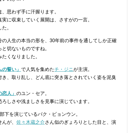
は、思わず手に汗握ります。
真実に収束していく展開は、さすがの一言。
した。
分の人生の本当の形を、30年前の事件を通してしか正確
っと切ないものですね。
みたくなりました。
ムの誓い」
で人気を集めた
チ・ジニ
が主演。
付き、取り乱し、どん底に突き落とされていく姿を泥臭
の恋人」
のユン・セア。
恐ろしさや浅ましさを見事に演じています。
ニの部下を演じているパク・ビョンウン。
せんが、
佐々木蔵之介
さん似のぎょろりとした目と、演