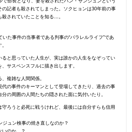
年少で部長となり、妻を殺されたハン・サンジュンという
その記者も殺されてしまった。ソクヒョンは30年前の事
も殺されていたことを知る…。
ていた事件の当事者である判事の“パラレルライフ”であ
す。
いると思っていた人生が、実は誰かの人生をなぞってい
を、サスペンスフルに描き出します。
る、複雑な人間関係。
現代の事件のキーマンとして登場してきたり、過去の事
自分の周囲の人間たちの隠された面に気付いたり。
は守ろうと必死に戦うけれど、最後には自分すらも信用
ンジュン検事の焼き直しなのか？
ないのか…？