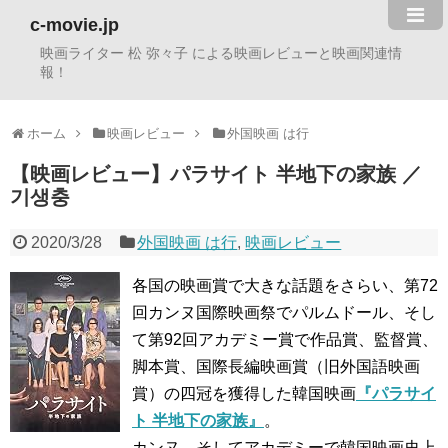
c-movie.jp
映画ライター 松 弥々子 による映画レビューと映画関連情
報！
ホーム
映画レビュー
外国映画 は行
【映画レビュー】パラサイト 半地下の家族 ／
기생충
2020/3/28
外国映画 は行
,
映画レビュー
各国の映画賞で大きな話題をさらい、第72
回カンヌ国際映画祭でパルムドール、そし
て第92回アカデミー賞で作品賞、監督賞、
脚本賞、国際長編映画賞（旧外国語映画
賞）の四冠を獲得した韓国映画
『パラサイ
ト 半地下の家族』
。
カンヌ、そしてアカデミーで韓国映画史上