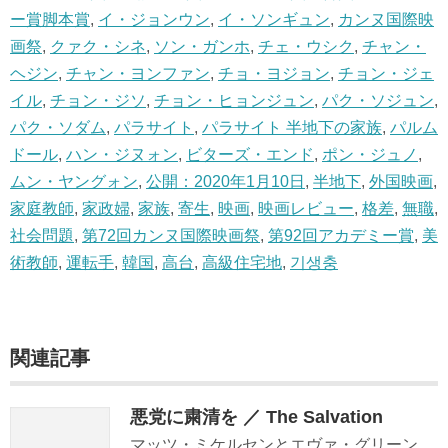
ー賞脚本賞
,
イ・ジョンウン
,
イ・ソンギュン
,
カンヌ国際映
画祭
,
クァク・シネ
,
ソン・ガンホ
,
チェ・ウシク
,
チャン・
ヘジン
,
チャン・ヨンファン
,
チョ・ヨジョン
,
チョン・ジェ
イル
,
チョン・ジソ
,
チョン・ヒョンジュン
,
パク・ソジュン
,
パク・ソダム
,
パラサイト
,
パラサイト 半地下の家族
,
パルム
ドール
,
ハン・ジヌォン
,
ビターズ・エンド
,
ポン・ジュノ
,
ムン・ヤングォン
,
公開：2020年1月10日
,
半地下
,
外国映画
,
家庭教師
,
家政婦
,
家族
,
寄生
,
映画
,
映画レビュー
,
格差
,
無職
,
社会問題
,
第72回カンヌ国際映画祭
,
第92回アカデミー賞
,
美
術教師
,
運転手
,
韓国
,
高台
,
高級住宅地
,
기생충
関連記事
悪党に粛清を ／ The Salvation
マッツ・ミケルセンとエヴァ・グリーン