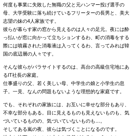
何度も事業に失敗した無職の父と元ハンマー投げ選手の
母、大学受験に落ち続けているフリーターの長男と、美大
志望の妹の4人家族です。
彼らが暮らす家の窓から見えるのは人々の足元。夜には酔
っ払いが窓に向かって立ちションするわ、町の消毒をする
際には噴霧された消毒液は入ってくるわ、言ってみれば韓
国の底辺層の人々です。
そんな彼らがパラサイトするのは、高台の高級住宅地にあ
るIT社長の家庭。
仕事盛りの父、若く美しい母、中学生の娘と小学生の息
子。一見、なんの問題もないような理想的な家庭です。
でも、それぞれの家族には、お互いに幸せな部分もあり、
不幸な部分もある。目に見えるものも見えないものも、気
づいているものの、気づいていないものも…。
そしてある嵐の夜、彼らは気づくことになるのです。