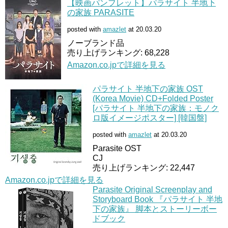
【映画パンフレット】パラサイト 半地下
の家族 PARASITE
posted with
amazlet
at 20.03.20
ノーブランド品
売り上げランキング: 68,228
Amazon.co.jpで詳細を見る
パラサイト 半地下の家族 OST
(Korea Movie) CD+Folded Poster
[パラサイト 半地下の家族：モノク
ロ版イメージポスター] [韓国盤]
posted with
amazlet
at 20.03.20
Parasite OST
CJ
売り上げランキング: 22,447
Amazon.co.jpで詳細を見る
Parasite Original Screenplay and
Storyboard Book 『パラサイト 半地
下の家族』 脚本とストーリーボー
ドブック