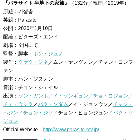
『パラサイト 半地下の家族』
（132分／韓国／2019年）
原題：기생충
英題：Parasite
公開：2020年1月10日
配給：ビターズ・エンド
劇場：全国にて
監督・脚本：
ポン・ジュノ
製作：
クァク・シネ
／ムン・ヤングォン／チャン・ヨンフ
ァン
脚本：ハン・ジヌォン
音楽：チョン・ジェイル
出演：
ソン・ガンホ
／
イ・ソンギュン
／
チョ・ヨジョン
／
チェ・ウシク
／
パク・ソダム
／イ・ジョンウン／
チャン・
ヘジン
／
チョン・ジソ
／チョン・ヒョンジュン／
パク・ソ
ジュン
Official Website：
http://www.parasite-mv.jp/