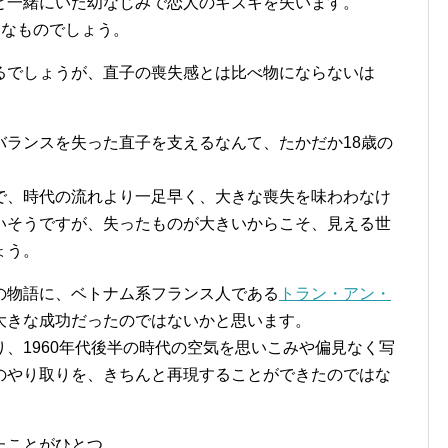
と一緒にいた幼なじみで恋人のキズキを失います。
うなものでしょう。
るでしょうが、直子の喪失感とは比べ物にならないは
バランスを失った直子を支えるなんて、たかだか18歳の
で、時代の流れより一足早く、大きな喪失を味わわなけ
いそうですが、失ったものが大きいからこそ、見える世
ょう。
の物語に、ベトナム系フランス人である
トラン・アン・
大きな成功だったのではないかと思います。
、1960年代後半の時代の空気を思いこみや偏見なく写
のやり取りを、きちんと再現することができたのではな
たことがひとつ。