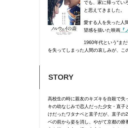
でも、家に帰ってい
と思えてきました。
愛する人を失った人
望感を描いた映画
『
1960年代という“
を失ってしまった人間の哀しみが、こ
STORY
高校生の時に親友のキズキを自殺で失
キの幼なじみで恋人だった少女・直子
けだったワタナベと直子だが、直子の
ベの前から姿を消し、やがて京都の療