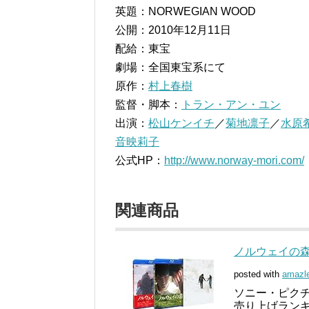
英題：NORWEGIAN WOOD
公開：2010年12月11日
配給：東宝
劇場：全国東宝系にて
原作：
村上春樹
監督・脚本：
トラン・アン・ユン
出演：
松山ケンイチ
／
菊地凛子
／
水原
音映莉子
公式HP：
http://www.norway-mori.com/
関連商品
ノルウェイの森 
posted with
amazl
ソニー・ピクチャ
売り上げランキン