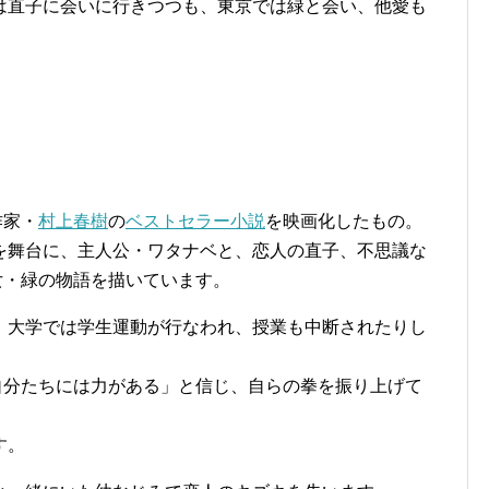
は直子に会いに行きつつも、東京では緑と会い、他愛も
作家・
村上春樹
の
ベストセラー小説
を映画化したもの。
半を舞台に、主人公・ワタナベと、恋人の直子、不思議な
女・緑の物語を描いています。
半。大学では学生運動が行なわれ、授業も中断されたりし
自分たちには力がある」と信じ、自らの拳を振り上げて
す。