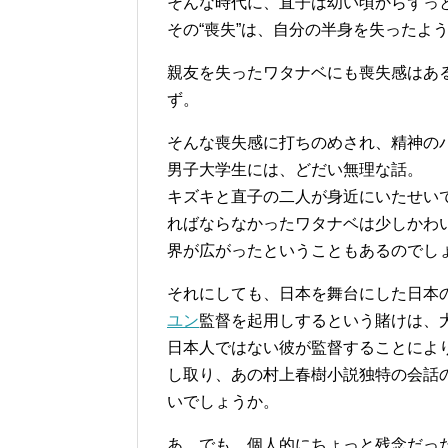
そんな時代に、直子は幼い頃からずっ
その“喪失”は、自分の半身を失ったよ
親友を失ったワタナベにも喪失感はあ
ず。
そんな喪失感に打ちのめされ、精神の
男子大学生には、どだい無理な話。
キズキと直子の二人が身近にいたせい
ればならなかったワタナベは少しかわ
界が広がったということもあるのでし
それにしても、日本を舞台にした日本
ユン
監督を起用しするという賭けは、
日本人ではない彼が監督することにより
し取り、あの村上春樹小説独特の会話
いでしょうか。
あ、でも、個人的にちょっと残念だっ