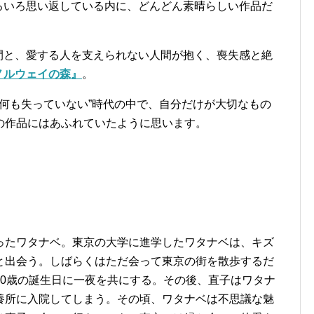
ろいろ思い返している内に、どんどん素晴らしい作品だ
間と、愛する人を支えられない人間が抱く、喪失感と絶
ノルウェイの森』
。
まだ何も失っていない”時代の中で、自分だけが大切なもの
の作品にはあふれていたように思います。
ったワタナベ。東京の大学に進学したワタナベは、キズ
と出会う。しばらくはただ会って東京の街を散歩するだ
20歳の誕生日に一夜を共にする。その後、直子はワタナ
養所に入院してしまう。その頃、ワタナベは不思議な魅