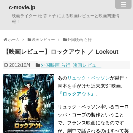
c-movie.jp
映画ライター 松 弥々子 による映画レビューと映画関連情
報！
ホーム
映画レビュー
外国映画 ら行
【映画レビュー】ロックアウト ／ Lockout
2012/10/4
外国映画 ら行
,
映画レビュー
あの
リュック・ベッソン
が製作・
脚本を手がけた近未来SF映画、
『ロックアウト』
。
リュック・ベッソン率いるヨーロ
ッパ・コープの製作ということ
で、フランス映画になるのです
が、劇中で話されるのはすべて英