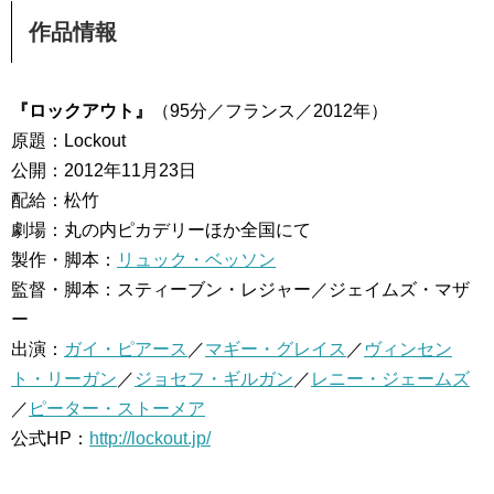
作品情報
『ロックアウト』
（95分／フランス／2012年）
原題：Lockout
公開：2012年11月23日
配給：松竹
劇場：丸の内ピカデリーほか全国にて
製作・脚本：
リュック・ベッソン
監督・脚本：スティーブン・レジャー／ジェイムズ・マザ
ー
出演：
ガイ・ピアース
／
マギー・グレイス
／
ヴィンセン
ト・リーガン
／
ジョセフ・ギルガン
／
レニー・ジェームズ
／
ピーター・ストーメア
公式HP：
http://lockout.jp/