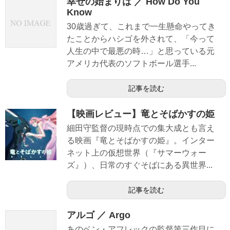
幸せの始まりは ／ How Do You
Know
30歳過ぎて、これまで一生懸命やってき
たことからハシゴを外されて、「今って
人生の中で最悪の時…」と思っている元
アメリカ代表のソフトボール選手...
記事を読む
【映画レビュー】竜とそばかすの姫
細田守監督の現時点での集大成とも言え
る映画『竜とそばかすの姫』。インター
ネット上の仮想世界（『サマーウォー
ズ』）、日常のすぐそばにある異世界...
記事を読む
アルゴ ／ Argo
あのベン・アフレックの監督第三作目に