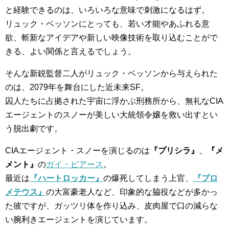
と経験できるのは、いろいろな意味で刺激になるはず。
リュック・ベッソンにとっても、若い才能やあふれる意
欲、斬新なアイデアや新しい映像技術を取り込むことがで
きる、よい関係と言えるでしょう。
そんな新鋭監督二人がリュック・ベッソンから与えられた
のは、2079年を舞台にした近未来SF。
囚人たちに占拠された宇宙に浮かぶ刑務所から、無礼なCIA
エージェントのスノーが美しい大統領令嬢を救い出すとい
う脱出劇です。
CIAエージェント・スノーを演じるのは
『プリシラ』
、
『メ
メント』
の
ガイ・ピアース
。
最近は
『ハートロッカー』
の爆死してしまう上官、
『プロ
メテウス』
の大富豪老人など、印象的な脇役などが多かっ
た彼ですが、ガッツリ体を作り込み、皮肉屋で口の減らな
い腕利きエージェントを演じています。