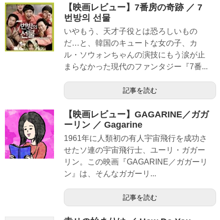
【映画レビュー】7番房の奇跡 ／ 7
번방의 선물
いやもう、天才子役とは恐ろしいもの
だ…と、韓国のキュートな女の子、カ
ル・ソウォンちゃんの演技にもう涙が止
まらなかった現代のファンタジー『7番...
記事を読む
【映画レビュー】GAGARINE／ガガ
ーリン ／ Gagarine
1961年に人類初の有人宇宙飛行を成功さ
せたソ連の宇宙飛行士、ユーリ・ガガー
リン。この映画『GAGARINE／ガガーリ
ン』は、そんなガガーリ...
記事を読む