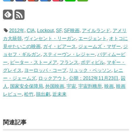
2012年
,
CIA
,
Lockout
,
SF
,
SF映画
,
アイルランド
,
アメリ
カ大統領
,
ヴィンセント・リーガン
,
エージェント
,
オトコに
見せたいこの映画
,
ガイ・ピアース
,
ジェームズ・マザー
,
ジ
ョセフ・ギルガン
,
スティーヴン・レジャー
,
バディムービ
ー
,
ピーター・ストーメア
,
フランス
,
ボディビル
,
マギー・
グレイス
,
ヨーロッパ・コープ
,
リュック・ベッソン
,
レニ
ー・ジェームズ
,
ロックアウト
,
公開：2012年11月23日
,
囚
人
,
国家安全保障局
,
外国映画
,
宇宙
,
宇宙刑務所
,
映画
,
映画
レビュー
,
松竹
,
脱出劇
,
近未来
関連記事