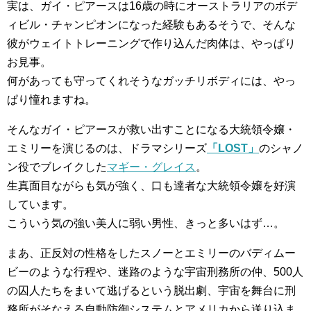
実は、ガイ・ピアースは16歳の時にオーストラリアのボデ
ィビル・チャンピオンになった経験もあるそうで、そんな
彼がウェイトトレーニングで作り込んだ肉体は、やっぱり
お見事。
何があっても守ってくれそうなガッチリボディには、やっ
ぱり憧れますね。
そんなガイ・ピアースが救い出すことになる大統領令嬢・
エミリーを演じるのは、ドラマシリーズ
「LOST」
のシャノ
ン役でブレイクした
マギー・グレイス
。
生真面目ながらも気が強く、口も達者な大統領令嬢を好演
しています。
こういう気の強い美人に弱い男性、きっと多いはず…。
まあ、正反対の性格をしたスノーとエミリーのバディムー
ビーのような行程や、迷路のような宇宙刑務所の仲、500人
の囚人たちをまいて逃げるという脱出劇、宇宙を舞台に刑
務所がそなえる自動防御システムとアメリカから送り込ま