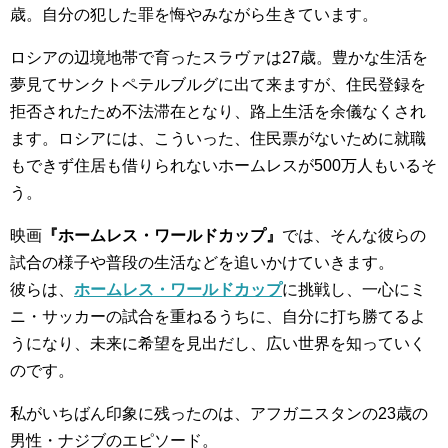
歳。自分の犯した罪を悔やみながら生きています。
ロシアの辺境地帯で育ったスラヴァは27歳。豊かな生活を
夢見てサンクトペテルブルグに出て来ますが、住民登録を
拒否されたため不法滞在となり、路上生活を余儀なくされ
ます。ロシアには、こういった、住民票がないために就職
もできず住居も借りられないホームレスが500万人もいるそ
う。
映画
『ホームレス・ワールドカップ』
では、そんな彼らの
試合の様子や普段の生活などを追いかけていきます。
彼らは、
ホームレス・ワールドカップ
に挑戦し、一心にミ
ニ・サッカーの試合を重ねるうちに、自分に打ち勝てるよ
うになり、未来に希望を見出だし、広い世界を知っていく
のです。
私がいちばん印象に残ったのは、アフガニスタンの23歳の
男性・ナジブのエピソード。