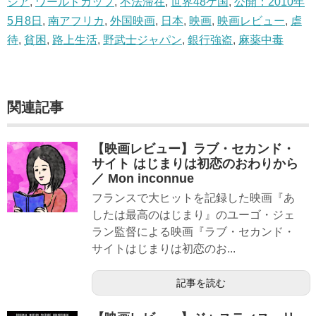
シア
,
ワールドカップ
,
不法滞在
,
世界48ケ国
,
公開：2010年
5月8日
,
南アフリカ
,
外国映画
,
日本
,
映画
,
映画レビュー
,
虐
待
,
貧困
,
路上生活
,
野武士ジャパン
,
銀行強盗
,
麻薬中毒
関連記事
【映画レビュー】ラブ・セカンド・
サイト はじまりは初恋のおわりから
／ Mon inconnue
フランスで大ヒットを記録した映画『あ
したは最高のはじまり』のユーゴ・ジェ
ラン監督による映画『ラブ・セカンド・
サイトはじまりは初恋のお...
記事を読む