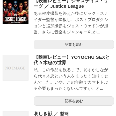
【映画レビュー】ジャスティス・リ
ーグ ／ Justice League
ある程度撮影を終えた後にザック・スナ
イダー監督が降板し、ポストプロダクシ
ョンと追加撮影をジョス・ウェドンが担
当。さらに音楽もジャンキーXLか...
記事を読む
【映画レビュー】YOYOCHU SEXと
代々木忠の世界
私、この作品を観るまで、恥ずかしなが
ら代々木忠という人をまったく知りませ
んでした。いや、この年齢でカマトトぶ
る必要もまったくないんですが、と...
記事を読む
哀しき獣 ／ 황해