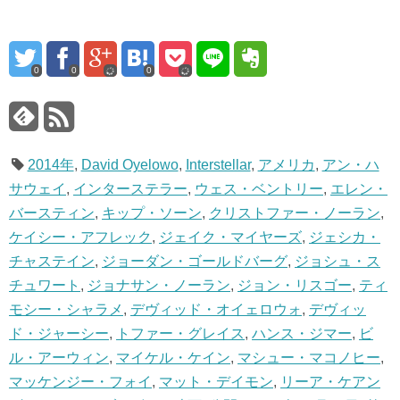
0
0
0
2014年
,
David Oyelowo
,
Interstellar
,
アメリカ
,
アン・ハ
サウェイ
,
インターステラー
,
ウェス・ベントリー
,
エレン・
バースティン
,
キップ・ソーン
,
クリストファー・ノーラン
,
ケイシー・アフレック
,
ジェイク・マイヤーズ
,
ジェシカ・
チャステイン
,
ジョーダン・ゴールドバーグ
,
ジョシュ・ス
チュワート
,
ジョナサン・ノーラン
,
ジョン・リスゴー
,
ティ
モシー・シャラメ
,
デヴィッド・オイェロウォ
,
デヴィッ
ド・ジャーシー
,
トファー・グレイス
,
ハンス・ジマー
,
ビ
ル・アーウィン
,
マイケル・ケイン
,
マシュー・マコノヒー
,
マッケンジー・フォイ
,
マット・デイモン
,
リーア・ケアン