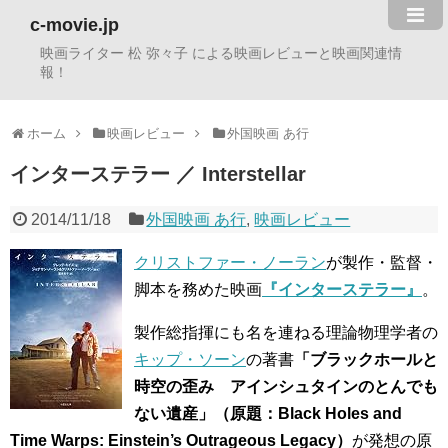
c-movie.jp
映画ライター 松 弥々子 による映画レビューと映画関連情
報！
ホーム
映画レビュー
外国映画 あ行
インターステラー ／ Interstellar
2014/11/18
外国映画 あ行
,
映画レビュー
クリストファー・ノーラン
が製作・監督・
脚本を務めた映画
『インターステラー』
。
製作総指揮にも名を連ねる理論物理学者の
キップ・ソーン
の著書
「ブラックホールと
時空の歪み アインシュタインのとんでも
ない遺産」（原題：Black Holes and
Time Warps: Einstein’s Outrageous Legacy）
が発想の原