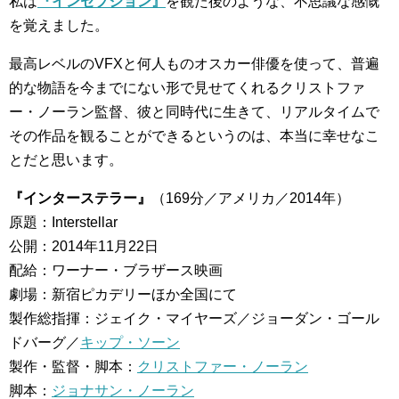
私は
『インセプション』
を観た後のような、不思議な感慨
を覚えました。
最高レベルのVFXと何人ものオスカー俳優を使って、普遍
的な物語を今までにない形で見せてくれるクリストファ
ー・ノーラン監督、彼と同時代に生きて、リアルタイムで
その作品を観ることができるというのは、本当に幸せなこ
とだと思います。
『インターステラー』
（169分／アメリカ／2014年）
原題：Interstellar
公開：2014年11月22日
配給：ワーナー・ブラザース映画
劇場：新宿ピカデリーほか全国にて
製作総指揮：ジェイク・マイヤーズ／ジョーダン・ゴール
ドバーグ／
キップ・ソーン
製作・監督・脚本：
クリストファー・ノーラン
脚本：
ジョナサン・ノーラン