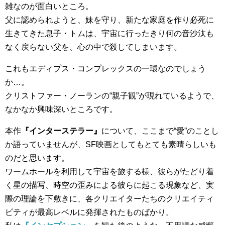
雑なのが面白いところ。
父に認められようと、妹を守り、新たな家庭を作り必死に
生きてきた息子・トムは、宇宙に行ったきり何の音沙汰も
なく戻らない父を、心の中で殺してしまいます。
これもエディプス・コンプレックスの一環なのでしょう
か…。
クリストファー・ノーランの“親子観”が現れているようで、
なかなか興味深いところです。
本作
『インターステラー』
について、ここまで“愛”のことし
か語っていませんが、SF映画としてもとても素晴らしいも
のだと思います。
ワームホールを利用して宇宙を旅する様、彼らがたどり着
く星の描写、時空の歪みによる彼らに起こる現象など、実
際の理論を下敷きに、各クリエイターたちのクリエイティ
ビティが最高レベルに発揮されたものばかり。