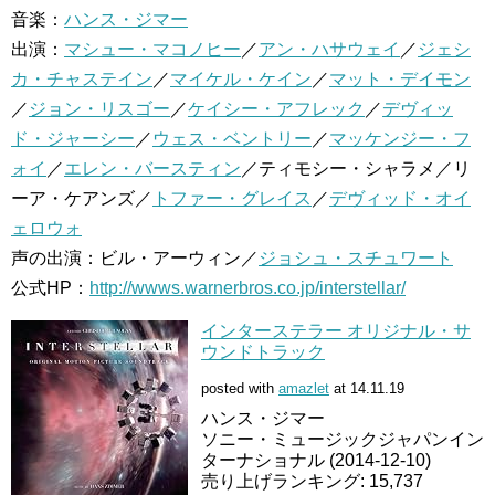
音楽：
ハンス・ジマー
出演：
マシュー・マコノヒー
／
アン・ハサウェイ
／
ジェシ
カ・チャステイン
／
マイケル・ケイン
／
マット・デイモン
／
ジョン・リスゴー
／
ケイシー・アフレック
／
デヴィッ
ド・ジャーシー
／
ウェス・ベントリー
／
マッケンジー・フ
ォイ
／
エレン・バースティン
／ティモシー・シャラメ／リ
ーア・ケアンズ／
トファー・グレイス
／
デヴィッド・オイ
ェロウォ
声の出演：ビル・アーウィン／
ジョシュ・スチュワート
公式HP：
http://wwws.warnerbros.co.jp/interstellar/
インターステラー オリジナル・サ
ウンドトラック
posted with
amazlet
at 14.11.19
ハンス・ジマー
ソニー・ミュージックジャパンイン
ターナショナル (2014-12-10)
売り上げランキング: 15,737