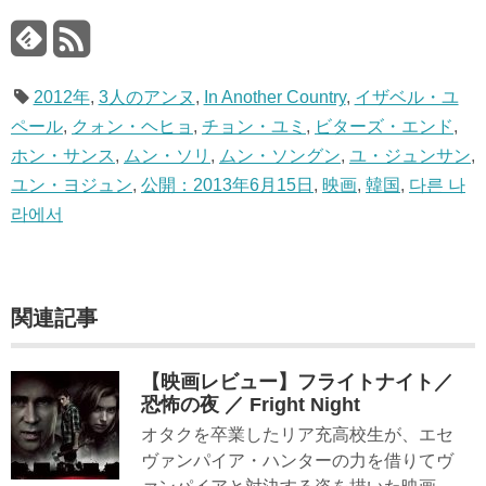
2012年
,
3人のアンヌ
,
In Another Country
,
イザベル・ユ
ペール
,
クォン・ヘヒョ
,
チョン・ユミ
,
ビターズ・エンド
,
ホン・サンス
,
ムン・ソリ
,
ムン・ソングン
,
ユ・ジュンサン
,
ユン・ヨジュン
,
公開：2013年6月15日
,
映画
,
韓国
,
다른 나
라에서
関連記事
【映画レビュー】フライトナイト／
恐怖の夜 ／ Fright Night
オタクを卒業したリア充高校生が、エセ
ヴァンパイア・ハンターの力を借りてヴ