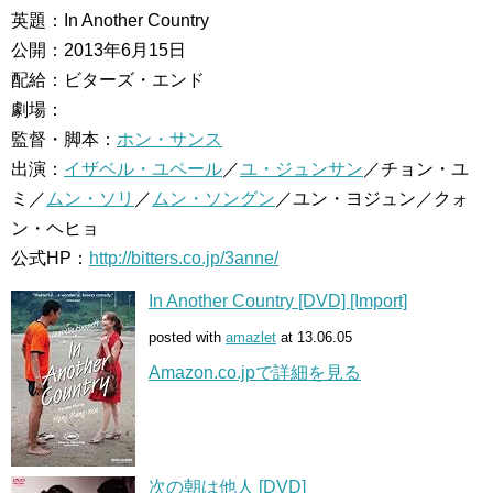
英題：In Another Country
公開：2013年6月15日
配給：ビターズ・エンド
劇場：
監督・脚本：
ホン・サンス
出演：
イザベル・ユペール
／
ユ・ジュンサン
／チョン・ユ
ミ／
ムン・ソリ
／
ムン・ソングン
／ユン・ヨジュン／クォ
ン・ヘヒョ
公式HP：
http://bitters.co.jp/3anne/
In Another Country [DVD] [Import]
posted with
amazlet
at 13.06.05
Amazon.co.jpで詳細を見る
次の朝は他人 [DVD]