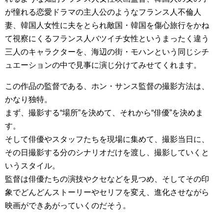
が憧れる恋愛ドラマの主人公のようなフランス人不倫人
妻、韓国人女性に夫をとられ敵国・韓国を傷心旅行をかね
て視察にくるフランス人バツイチ女性というまったく違う
三人のキャラクターを、海辺の街・モハンという同じシチ
ュエーションの中で見事に演じ分けてみせてくれます。
この作品の監督である、ホン・サンス監督の撮影方法は、
かなり独特。
まず、撮影する“場所”を決めて、それから“俳優”を決めま
す。
そして俳優やスタッフたちを現場に集めて、撮影当日に、
その日撮影する分のシナリオだけを渡し、撮影していくと
いうスタイル。
監督は俳優たちの演技やクセなどを見つめ、そしてその印
象でどんどんストーリーやセリフを変え、進化させながら
映画ができあがっていくのだそう。