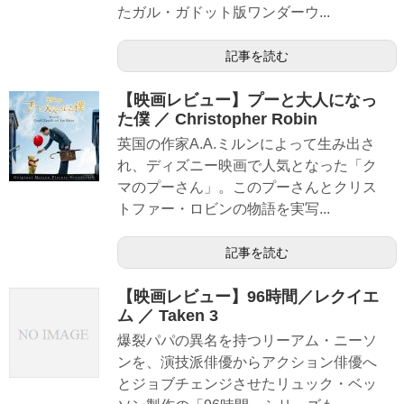
たガル・ガドット版ワンダーウ...
記事を読む
【映画レビュー】プーと大人になっ
た僕 ／ Christopher Robin
英国の作家A.A.ミルンによって生み出さ
れ、ディズニー映画で人気となった「ク
マのプーさん」。このプーさんとクリス
トファー・ロビンの物語を実写...
記事を読む
【映画レビュー】96時間／レクイエ
ム ／ Taken 3
爆裂パパの異名を持つリーアム・ニーソ
ンを、演技派俳優からアクション俳優へ
とジョブチェンジさせたリュック・ベッ