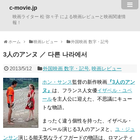
c-movie.jp
映画ライター 松 弥々子 による映画レビューと映画関連情
報！
ホーム
映画レビュー
外国映画 数字・記号
3人のアンヌ ／ 다른 나라에서
2013/5/12
外国映画 数字・記号
,
映画レビュー
ホン・サンス
監督の新作映画
『3人のアン
ヌ』
は、フランス人女優
イザベル・ユペ
ール
を主人公に迎えた、不思議にキュー
トな物語。
まったく違う個性を持った、イザベル・
ユペール演じる3人のアンヌと、
ユ・ジュ
ンサン
演じる能天気なライフガードの物語は、ロマンティ