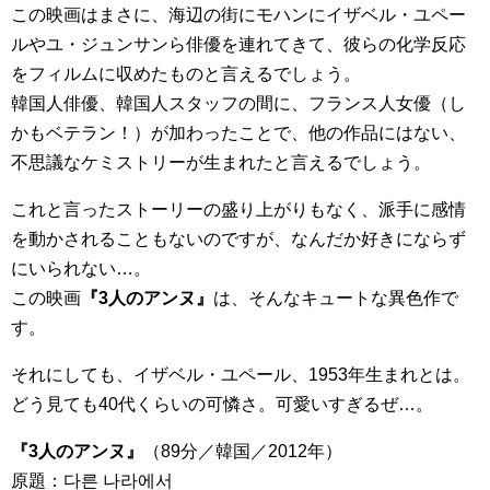
この映画はまさに、海辺の街にモハンにイザベル・ユペー
ルやユ・ジュンサンら俳優を連れてきて、彼らの化学反応
をフィルムに収めたものと言えるでしょう。
韓国人俳優、韓国人スタッフの間に、フランス人女優（し
かもベテラン！）が加わったことで、他の作品にはない、
不思議なケミストリーが生まれたと言えるでしょう。
これと言ったストーリーの盛り上がりもなく、派手に感情
を動かされることもないのですが、なんだか好きにならず
にいられない…。
この映画
『3人のアンヌ』
は、そんなキュートな異色作で
す。
それにしても、イザベル・ユペール、1953年生まれとは。
どう見ても40代くらいの可憐さ。可愛いすぎるぜ…。
『3人のアンヌ』
（89分／韓国／2012年）
原題：다른 나라에서