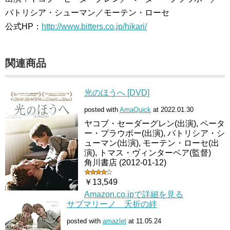
パトリシア・シューマン／モーテン・ローセ
公式HP：
http://www.bitters.co.jp/hikari/
関連商品
光のほうへ [DVD]
posted with
AmaQuick
at 2022.01.30
ヤコブ・セーダーグレン(出演), ペータ
ー・プラウボー(出演), パトリシア・シ
ューマン(出演), モーテン・ローセ(出
演), トマス・ヴィンターベア(監督)
角川書店 (2012-01-12)
￥13,549
Amazon.co.jpで詳細を見る
サブマリーノ 夭折の絆
posted with
amazlet
at 11.05.24