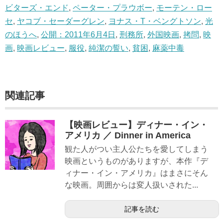
ビターズ・エンド
,
ペーター・プラウボー
,
モーテン・ロー
セ
,
ヤコブ・セーダーグレン
,
ヨナス・T・ベングトソン
,
光
のほうへ
,
公開：2011年6月4日
,
刑務所
,
外国映画
,
拷問
,
映
画
,
映画レビュー
,
服役
,
純潔の誓い
,
貧困
,
麻薬中毒
関連記事
【映画レビュー】ディナー・イン・
アメリカ ／ Dinner in America
観た人がつい主人公たちを愛してしまう
映画というものがありますが、本作『デ
ィナー・イン・アメリカ』はまさにそん
な映画。周囲からは変人扱いされた...
記事を読む