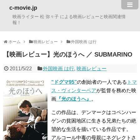
c-movie.jp
映画ライター 松 弥々子 による映画レビューと映画関連情
報！
ホーム
映画レビュー
外国映画 は行
【映画レビュー】光のほうへ ／ SUBMARINO
2011/5/22
外国映画 は行
,
映画レビュー
“ドグマ95”
の創始者の一人である
トマ
ス・ヴィンターベア
が監督を務めた映
画
『光のほうへ』
。
この作品は、デンマークはコペンハー
ゲンの貧困地区に生きる兄弟たちの絶
望的な生活を描いている作品です。
アルコール中毒の母親にネグレクトさ