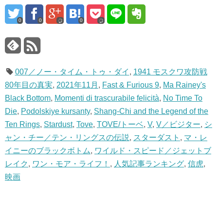
0
0
0
007／ノー・タイム・トゥ・ダイ
,
1941 モスクワ攻防戦
80年目の真実
,
2021年11月
,
Fast & Furious 9
,
Ma Rainey's
Black Bottom
,
Momenti di trascurabile felicità
,
No Time To
Die
,
Podolskiye kursanty
,
Shang-Chi and the Legend of the
Ten Rings
,
Stardust
,
Tove
,
TOVE/トーベ
,
V
,
V／ビジター
,
シ
ャン・チー／テン・リングスの伝説
,
スターダスト
,
マ・レ
イニーのブラックボトム
,
ワイルド・スピード／ジェットブ
レイク
,
ワン・モア・ライフ！
,
人気記事ランキング
,
信虎
,
映画