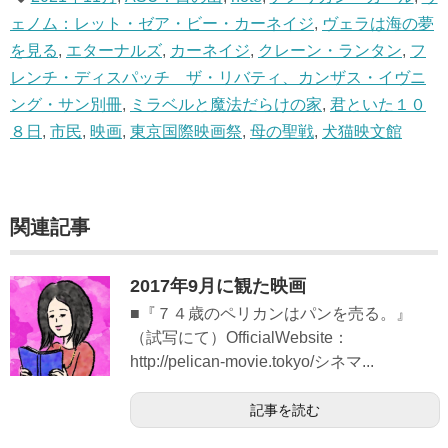
ェノム：レット・ゼア・ビー・カーネイジ
,
ヴェラは海の夢
を見る
,
エターナルズ
,
カーネイジ
,
クレーン・ランタン
,
フ
レンチ・ディスパッチ ザ・リバティ、カンザス・イヴニ
ング・サン別冊
,
ミラベルと魔法だらけの家
,
君といた１０
８日
,
市民
,
映画
,
東京国際映画祭
,
母の聖戦
,
犬猫映文館
関連記事
2017年9月に観た映画
■『７４歳のペリカンはパンを売る。』
（試写にて）OfficialWebsite：
http://pelican-movie.tokyo/シネマ...
記事を読む