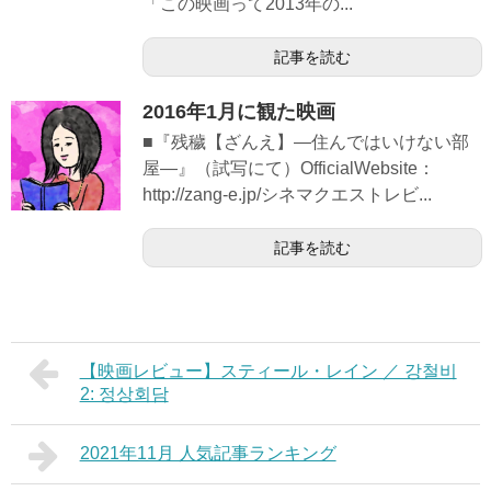
「この映画って2013年の...
記事を読む
2016年1月に観た映画
■『残穢【ざんえ】―住んではいけない部
屋―』（試写にて）OfficialWebsite：
http://zang-e.jp/シネマクエストレビ...
記事を読む
【映画レビュー】スティール・レイン ／ 강철비
2: 정상회담
2021年11月 人気記事ランキング