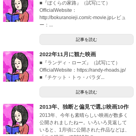
■『ぼくらの家路』（試写にて）
OfficialWebsite：
http://bokuranoieji.com/c-movie.jpレビュ
ー：...
記事を読む
2022年11月に観た映画
■『ランディ・ローズ』（試写にて）
OfficialWebsite：https://randy-rhoads.jp/
■『チケット・トゥ・パラダ...
記事を読む
2013年、独断と偏見で選ぶ映画10作
2013年、今年も素晴らしい映画が数多く
公開されましたねー。いろいろ見返して
いると、1月頃に公開された作品などは、