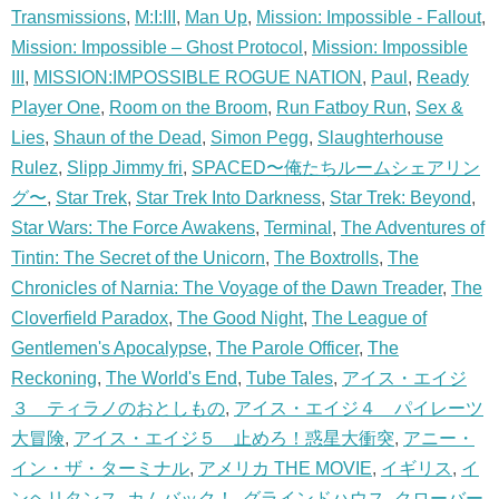
Transmissions
,
M:I:III
,
Man Up
,
Mission: Impossible - Fallout
,
Mission: Impossible – Ghost Protocol
,
Mission: Impossible
III
,
MISSION:IMPOSSIBLE ROGUE NATION
,
Paul
,
Ready
Player One
,
Room on the Broom
,
Run Fatboy Run
,
Sex &
Lies
,
Shaun of the Dead
,
Simon Pegg
,
Slaughterhouse
Rulez
,
Slipp Jimmy fri
,
SPACED〜俺たちルームシェアリン
グ〜
,
Star Trek
,
Star Trek Into Darkness
,
Star Trek: Beyond
,
Star Wars: The Force Awakens
,
Terminal
,
The Adventures of
Tintin: The Secret of the Unicorn
,
The Boxtrolls
,
The
Chronicles of Narnia: The Voyage of the Dawn Treader
,
The
Cloverfield Paradox
,
The Good Night
,
The League of
Gentlemen's Apocalypse
,
The Parole Officer
,
The
Reckoning
,
The World's End
,
Tube Tales
,
アイス・エイジ
３ ティラノのおとしもの
,
アイス・エイジ４ パイレーツ
大冒険
,
アイス・エイジ５ 止めろ！惑星大衝突
,
アニー・
イン・ザ・ターミナル
,
アメリカ THE MOVIE
,
イギリス
,
イ
ンヘリタンス
,
カムバック！
,
グラインドハウス
,
クローバー