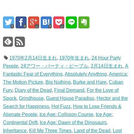
0
0
0
1970年2月14日生まれ
,
1970年生まれ
,
24 Hour Party
People
,
24アワー・パーティ・ピープル
,
2月14日生まれ
,
A
Fantastic Fear of Everything
,
Absolutely Anything
,
America:
The Motion Picture
,
Big Nothing
,
Burke and Hare
,
Cuban
Fury
,
Diary of the Dead
,
Final Demand
,
For the Love of
Spock
,
Grindhouse
,
Guest House Paradiso
,
Hector and the
Search for Happiness
,
Hot Fuzz
,
How to Lose Friends &
Alienate People
,
Ice Age: Collision Course
,
Ice Age:
Continental Drift
,
Ice Age: Dawn of the Dinosaurs
,
Inheritance
,
Kill Me Three Times
,
Land of the Dead
,
Lost