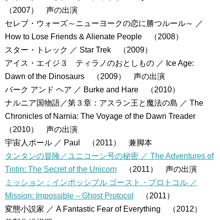
（2007） 声の出演
セレブ・ウォーズ～ニューヨークの恋に勝つルール～ ／
How to Lose Friends & Alienate People （2008）
スター・トレック ／ Star Trek （2009）
アイス・エイジ３ ティラノのおとしもの ／ Ice Age:
Dawn of the Dinosaurs （2009） 声の出演
バーク アンド ヘア ／ Burke and Hare （2010）
ナルニア国物語／第３章：アスラン王と魔法の島 ／ The
Chronicles of Narnia: The Voyage of the Dawn Treader
（2010） 声の出演
宇宙人ポール ／ Paul （2011） 兼脚本
タンタンの冒険／ユニコーン号の秘密 ／ The Adventures of
Tintin: The Secret of the Unicorn
（2011） 声の出演
ミッション：インポッシブル ゴースト・プロトコル ／
Mission: Impossible – Ghost Protocol
（2011）
変態小説家 ／ A Fantastic Fear of Everything （2012）