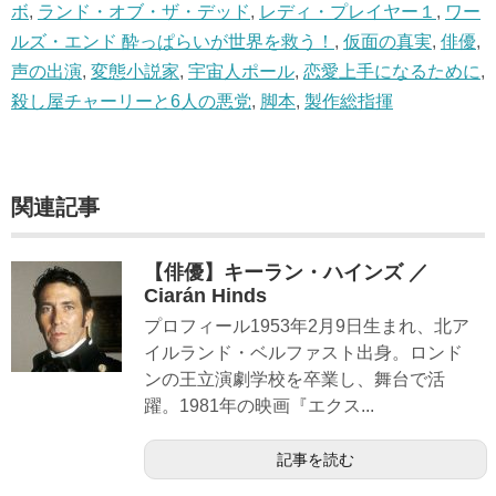
ボ
,
ランド・オブ・ザ・デッド
,
レディ・プレイヤー１
,
ワー
ルズ・エンド 酔っぱらいが世界を救う！
,
仮面の真実
,
俳優
,
声の出演
,
変態小説家
,
宇宙人ポール
,
恋愛上手になるために
,
殺し屋チャーリーと6人の悪党
,
脚本
,
製作総指揮
関連記事
【俳優】キーラン・ハインズ ／
Ciarán Hinds
プロフィール1953年2月9日生まれ、北ア
イルランド・ベルファスト出身。ロンド
ンの王立演劇学校を卒業し、舞台で活
躍。1981年の映画『エクス...
記事を読む