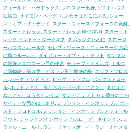
フィールド・パラドックス
,
グロスター出身
,
ゲストハウス
狂騒曲
,
サイモン・ペッグ
,
しあわせはどこにある
,
ショー
ン・オブ・ザ・デッド
,
スター・ウォーズ／フォースの覚醒
,
スター・トレック
,
スター・トレック BEYOND
,
スター・ト
レック イントゥ・ダークネス
,
スポックのために
,
スロータ
ーハウス・ルールズ
,
セレブ・ウォーズ～ニューヨークの恋
に勝つルール～
,
ダイアリー・オブ・ザ・デッド
,
タンタン
の冒険／ユニコーン号の秘密
,
チューブ・テイルズ
,
ナルニ
ア国物語／第３章：アスラン王と魔法の島
,
ニック・フロス
ト
,
バーク アンド ヘア
,
ビッグ・トラブル
,
ボックストロー
ル
,
ホットファズ 俺たちスーパーポリスメン！
,
まじょと
ねこどん ほうきでいくよ
,
マン・アップ！ ６０億分の１の
サイテーな恋のはじまり
,
ミッション：インポッシブル ゴー
スト・プロトコル
,
ミッション：インポッシブル／フォール
アウト
,
ミッション:インポッシブル/ローグ・ネイション
,
ミ
ラクル・ニール！
,
ラン・ファットボーイ・ラン 走れメタ