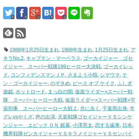
0
0
0
1988年1月25日生まれ
,
1988年生まれ
,
1月25日生まれ
,
ア
キラNo.2
,
キャプテン・マーベラス
,
ゴーカイジャー ゴセ
イジャー スーパー戦隊199ヒーロー大決戦
,
ゴーカイレッ
ド
,
コンフィデンスマンＪＰ
,
さまよう小指
,
シマウマ
,
テ
ン・ゴーカイジャー
,
のぞきめ
,
ピース オブ ケイク
,
ふしぎ
遊戯
,
ホットロード
,
まっ白の闇
,
仮面ライダー×スーパー戦
隊 スーパーヒーロー大戦
,
仮面ライダー×スーパー戦隊×宇
宙刑事 スーパーヒーロー大戦Ｚ
,
共に歩く
,
千葉県出身
,
半
グレvsやくざ
,
声の出演
,
天装戦隊ゴセイジャーＶＳシンケ
ンジャー エピック ＯＮ 銀幕
,
小澤亮太
,
恋する歯車
,
日本
,
機界戦隊ゼンカイジャーＶＳキラメイジャーＶＳセンパイ