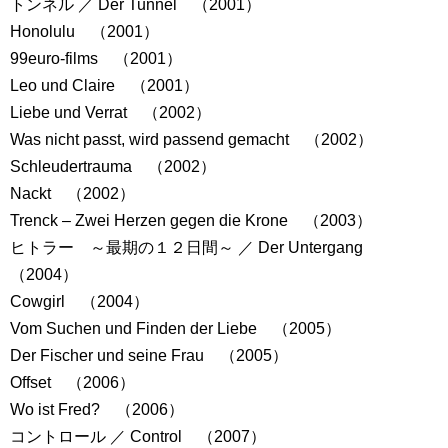
トンネル ／ Der Tunnel （2001）
Honolulu （2001）
99euro-films （2001）
Leo und Claire （2001）
Liebe und Verrat （2002）
Was nicht passt, wird passend gemacht （2002）
Schleudertrauma （2002）
Nackt （2002）
Trenck – Zwei Herzen gegen die Krone （2003）
ヒトラー ～最期の１２日間～ ／ Der Untergang
（2004）
Cowgirl （2004）
Vom Suchen und Finden der Liebe （2005）
Der Fischer und seine Frau （2005）
Offset （2006）
Wo ist Fred? （2006）
コントロール ／ Control （2007）