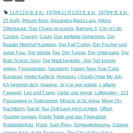
11月12日生まれ
,
1978年11月12日生まれ
,
1978年生まれ
,
25 km/h
,
99euro-films
,
Alexandra Maria Lara
,
Alfons
Zitterbacke: Das Chaos ist zurück
,
Børning 3
,
City of Life
,
Control
,
Cowgirl
,
Crazy
,
Das perfekte Geheimnis
,
Der
Baader Meinhof Komplex
,
Der Fall Collini
,
Der Fischer und
seine Frau
,
Der geilste Tag
,
Der Tunnel
,
Der Untergang
,
Die
Bubi Scholz Story
,
Die Mädchenfalle - Der Tod kommt
online
,
Fisimatenten
,
Geostorm
,
Happy New Year Colin
Burstead
,
Hinter Kaifeck
,
Honolulu
,
I Really Hate My Job
,
Ich begehre dich
,
Imagine
,
Je n'ai rien oublié
,
L'affaire
Farewell
,
Leo und Claire
,
Liebe und Verrat
,
Luftpiraten - 113
Passagiere in Todesangst
,
Miracle at St. Anna
,
Move On
,
Nachtlärm
,
Nackt
,
Nur Gott kann mich richten
,
Offset
,
Quartier lointain
,
Robbi Tobbi und das Fliewatüüt
,
Rubbeldiekatz
,
Rush
,
Sam Riley
,
Schleudertrauma
,
Südsee
eigene Insel
,
Suite Française
,
The City of Your Final