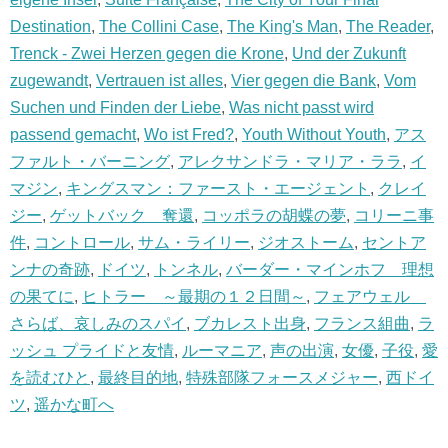
Destination
,
The Collini Case
,
The King's Man
,
The Reader
,
Trenck - Zwei Herzen gegen die Krone
,
Und der Zukunft
zugewandt
,
Vertrauen ist alles
,
Vier gegen die Bank
,
Vom
Suchen und Finden der Liebe
,
Was nicht passt wird
passend gemacht
,
Wo ist Fred?
,
Youth Without Youth
,
アス
ファルト・バーニング
,
アレクサンドラ・マリア・ララ
,
イ
マジン
,
キングスマン：ファースト・エージェント
,
クレイ
ジー
,
ゲットバック 奪還
,
コッポラの胡蝶の夢
,
コリーニ事
件
,
コントロール
,
サム・ライリー
,
ジオストーム
,
セントア
ンナの奇跡
,
ドイツ
,
トンネル
,
バーダー・マインホフ 理想
の果てに
,
ヒトラー ～最期の１２日間～
,
フェアウェル
さらば、哀しみのスパイ
,
ブカレスト出身
,
フランス組曲
,
ラ
ッシュ プライドと友情
,
ルーマニア
,
声の出演
,
女優
,
子役
,
愛
を読むひと
,
最終目的地
,
特殊部隊フォースメジャー
,
西ドイ
ツ
,
遥かな町へ