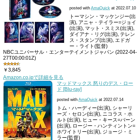
posted with
AmaQuick
at 2022.07.10
トーマシン・マッケンジー(出
演), アニャ・テイラー=ジョイ
(出演), マット・スミス(出演),
ダイアナ・リグ(出演), テレン
ス・スタンプ(出演), エドガ
ー・ライト(監督)
NBCユニバーサル・エンターテイメントジャパン (2022-04-
27T00:00:01Z)
￥3,845
Amazon.co.jpで詳細を見る
マッドマックス 怒りのデス・ロー
ド [Blu-ray]
posted with
AmaQuick
at 2022.07.14
トム・ハーディー(出演), シャーリ
ーズ・セロン(出演), ニコラス・ホ
ルト(出演), ヒュー・キース=バーン
(出演), ロージー・ハンティントン=
ホワイトリー(出演), ジョージ・ミ
ラー(監督)