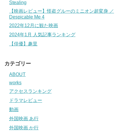
Stealing
【映画レビュー】怪盗グルーのミニオン超変身 ／
Despicable Me 4
2022年12月に観た映画
2024年1月 人気記事ランキング
【俳優】趣里
カテゴリー
ABOUT
works
アクセスランキング
ドラマレビュー
動画
外国映画 あ行
外国映画 か行