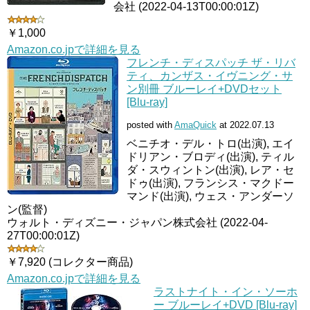
会社 (2022-04-13T00:00:01Z)
￥1,000
Amazon.co.jpで詳細を見る
フレンチ・ディスパッチ ザ・リバ
ティ、カンザス・イヴニング・サ
ン別冊 ブルーレイ+DVDセット
[Blu-ray]
posted with
AmaQuick
at 2022.07.13
ベニチオ・デル・トロ(出演), エイ
ドリアン・ブロディ(出演), ティル
ダ・スウィントン(出演), レア・セ
ドゥ(出演), フランシス・マクドー
マンド(出演), ウェス・アンダーソ
ン(監督)
ウォルト・ディズニー・ジャパン株式会社 (2022-04-
27T00:00:01Z)
￥7,920 (コレクター商品)
Amazon.co.jpで詳細を見る
ラストナイト・イン・ソーホ
ー ブルーレイ+DVD [Blu-ray]