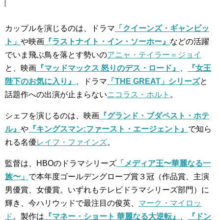
カップルを演じるのは、ドラマ
「クイーンズ・ギャンビッ
ト」
や映画
『ラストナイト・イン・ソーホー』
などの活躍
でいま飛ぶ鳥を落とす勢いの
アニャ・テイラー＝ジョイ
と、映画
『マッドマックス 怒りのデス・ロード』
、
『女王
陛下のお気に入り』
、ドラマ
「THE GREAT」シリーズ
と
話題作への出演が止まらない
ニコラス・ホルト
。
シェフを演じるのは、映画
『グランド・ブダペスト・ホテ
ル』
や
『キングスマン:ファースト・エージェント』
で知ら
れる名優
レイフ・ファインズ
。
監督は、HBOのドラマシリーズ
「メディア王〜華麗なる一
族〜」
で本年度ゴールデングローブ賞３冠（作品賞、主演
男優賞、女優賞。いずれもテレビドラマシリーズ部門）に
輝き、今ハリウッドで最注目の俊英、
マーク・マイロッ
ド
。製作は
『マネー・ショート 華麗なる大逆転』
、
『ドン