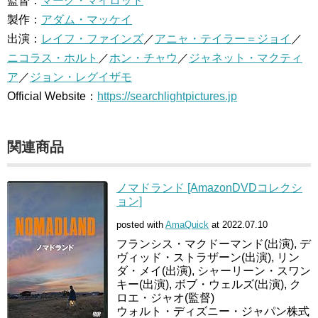
監督：
マーク・マイロッド
製作：
アダム・マッケイ
出演：
レイフ・ファインズ
／
アニャ・テイラー＝ジョイ
／
ニコラス・ホルト
／
ホン・チャウ
／
ジャネット・マクティ
ア
／
ジョン・レグイザモ
Official Website：
https://searchlightpictures.jp
関連商品
ノマドランド [AmazonDVDコレクシ
ョン]
posted with
AmaQuick
at 2022.07.10
フランシス・マクドーマンド(出演), デ
ヴィッド・ストラザーン(出演), リン
ダ・メイ(出演), シャーリーン・スワン
キー(出演), ボブ・ウェルズ(出演), ク
ロエ・ジャオ(監督)
ウォルト・ディズニー・ジャパン株式