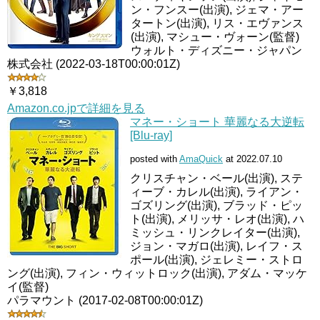
ン・フンスー(出演), ジェマ・アー
タートン(出演), リス・エヴァンス
(出演), マシュー・ヴォーン(監督)
ウォルト・ディズニー・ジャパン
株式会社 (2022-03-18T00:00:01Z)
￥3,818
Amazon.co.jpで詳細を見る
マネー・ショート 華麗なる大逆転
[Blu-ray]
posted with
AmaQuick
at 2022.07.10
クリスチャン・ベール(出演), ステ
ィーブ・カレル(出演), ライアン・
ゴズリング(出演), ブラッド・ピッ
ト(出演), メリッサ・レオ(出演), ハ
ミッシュ・リンクレイター(出演),
ジョン・マガロ(出演), レイフ・ス
ポール(出演), ジェレミー・ストロ
ング(出演), フィン・ウィットロック(出演), アダム・マッケ
イ(監督)
パラマウント (2017-02-08T00:00:01Z)