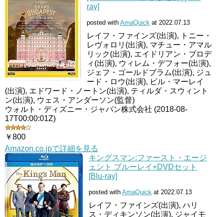
ray]
posted with
AmaQuick
at 2022.07.13
レイフ・ファインズ(出演), トニー・
レヴォロリ(出演), マチュー・アマル
リック(出演), エイドリアン・ブロデ
ィ(出演), ウィレム・デフォー(出演),
ジェフ・ゴールドブラム(出演), ジュ
ード・ロウ(出演), ビル・マーレイ
(出演), エドワード・ノートン(出演), ティルダ・スウィント
ン(出演), ウェス・アンダーソン(監督)
ウォルト・ディズニー・ジャパン株式会社 (2018-08-
17T00:00:01Z)
￥800
Amazon.co.jpで詳細を見る
キングスマン:ファースト・エージ
ェント ブルーレイ+DVDセット
[Blu-ray]
posted with
AmaQuick
at 2022.07.13
レイフ・ファインズ(出演), ハリ
ス・ディキンソン(出演), ジャイモ