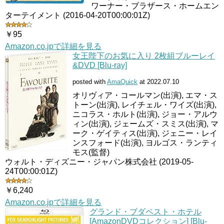
ワーナー・ブラザース・ホームエン
ターテイメント (2016-04-20T00:00:01Z)
￥95
Amazon.co.jpで詳細を見る
女王陛下のお気に入り 2枚組ブルーレイ
&DVD [Blu-ray]
posted with
AmaQuick
at 2022.07.10
オリヴィア・コールマン(出演), エマ・ス
トーン(出演), レイチェル・ワイズ(出演),
ニコラス・ホルト(出演), ジョー・アルウ
ィン(出演), ジェームズ・スミス(出演), マ
ーク・ゲイティス(出演), ジェニー・レイ
ンスフォード(出演), ヨルゴス・ランティ
モス(監督)
ウォルト・ディズニー・ジャパン株式会社 (2019-05-
24T00:00:01Z)
￥6,240
Amazon.co.jpで詳細を見る
グランド・ブダペスト・ホテル
[AmazonDVDコレクション] [Blu-