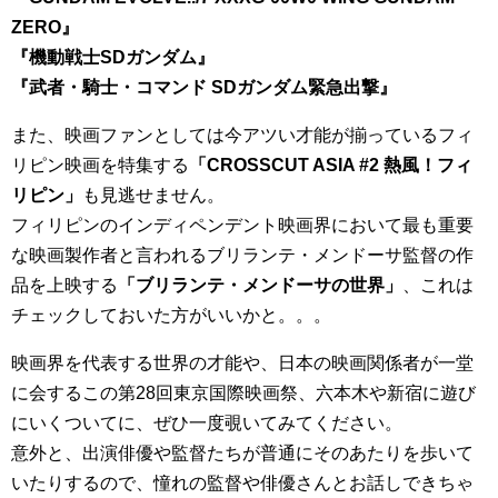
ZERO』
『機動戦士SDガンダム』
『武者・騎士・コマンド SDガンダム緊急出撃』
また、映画ファンとしては今アツい才能が揃っているフィ
リピン映画を特集する
「CROSSCUT ASIA #2 熱風！フィ
リピン」
も見逃せません。
フィリピンのインディペンデント映画界において最も重要
な映画製作者と言われるブリランテ・メンドーサ監督の作
品を上映する
「ブリランテ・メンドーサの世界」
、これは
チェックしておいた方がいいかと。。。
映画界を代表する世界の才能や、日本の映画関係者が一堂
に会するこの第28回東京国際映画祭、六本木や新宿に遊び
にいくついてに、ぜひ一度覗いてみてください。
意外と、出演俳優や監督たちが普通にそのあたりを歩いて
いたりするので、憧れの監督や俳優さんとお話しできちゃ