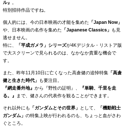
ル』
。
特別招待作品ですね。
個人的には、今の日本映画の才能を集めた
「Japan Now」
や、日本映画の名作を集めた
「Japanese Classics」
も見
逃せません。
特に、
「平成ガメラ」シリーズ
が4Kデジタル・リストア版
で大スクリーンで見られるのは、なかなか貴重な機会で
す。
また、昨年11月10日に亡くなった高倉健の追悼特集
「高倉
健と生きた時代」
も要注目。
『網走番外地』
から『野性の証明』、
『単騎、千里を走
る。』
まで、健さんの代表作を観ることができます。
それ以外にも
「ガンダムとその世界」
として、
「機動戦士
ガンダム」
の特集上映が行われるのも、ちょっと血がさわ
ぐところ。