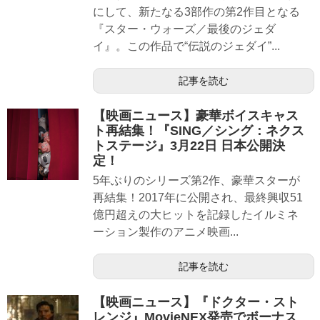
にして、新たなる3部作の第2作目となる
『スター・ウォーズ／最後のジェダ
イ』。この作品で“伝説のジェダイ”...
記事を読む
【映画ニュース】豪華ボイスキャス
ト再結集！『SING／シング：ネクス
トステージ』3月22日 日本公開決
定！
5年ぶりのシリーズ第2作、豪華スターが
再結集！2017年に公開され、最終興収51
億円超えの大ヒットを記録したイルミネ
ーション製作のアニメ映画...
記事を読む
【映画ニュース】『ドクター・スト
レンジ』MovieNEX発売でボーナス