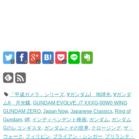
0
0
0
「平成ガメラ」シリーズ
,
∀ガンダムI 地球光
,
∀ガンダ
ムII 月光蝶
,
GUNDAM EVOLVE../7 XXXG-00W0 WING
GUNDAM ZERO
,
Japan Now
,
Japanese Classics
,
Ring of
Gundam
,
tiff
,
インディペンデント映画
,
ガンダム
,
ガンダム
Gのレコンギスタ
,
ガンダムとその世界
,
クロージング
,
ザ・
ウォーク
,
フィリピン
,
ブライアン・シンガー
,
ブリランテ・