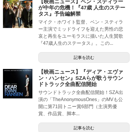
【映画ニュース】ベン・スティラー
が中年の危機！『47歳 人生のステー
タス』予告編解禁
マイク・ホワイト監督、ベン・スティラ
ー主演でミッドライフを迎えた男性の悲
哀と再⽣をユーモラスに描いた⼈⽣賛歌
『47歳人生のステータス』。この...
記事を読む
【映画ニュース】『ディア・エヴァ
ン・ハンセン』SZAらが歌うサウン
ドトラック全曲配信開始
サウンドトラック全曲配信開始！SZA出
演の「TheAnonymousOnes」のMVも公
開に第71回トニー賞6部門（主演男優
賞、作品賞、脚本...
記事を読む