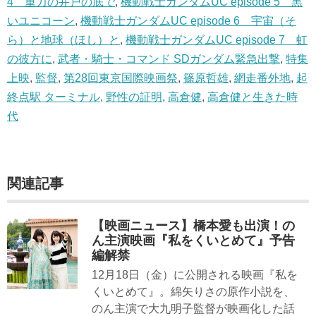
4 重力の井戸の底で
,
機動戦士ガンダムUC episode 5 黒
いユニコーン
,
機動戦士ガンダムUC episode 6 宇宙（そ
ら）と地球（ほし）と
,
機動戦士ガンダムUC episode 7 虹
の彼方に
,
武者・騎士・コマンド SDガンダム緊急出撃
,
特集
上映
,
監督
,
第28回東京国際映画祭
,
篠原哲雄
,
網走番外地
,
起
終点駅 ターミナル
,
野性の証明
,
高倉健
,
高倉健と生きた時
代
関連記事
【映画ニュース】橋本愛も出演！の
ん主演映画『私をくいとめて』予告
編解禁
12月18日（金）に公開される映画『私を
くいとめて』。綿矢りさの原作小説を、
のん主演で大九明子監督が映画化した話