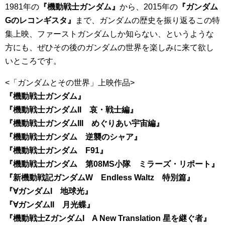
1981年の
『機動戦士ガンダム』
から、2015年の
『ガンダム
Gのレコンギスタ』
まで、ガンダムの歴史を振り返るこの特
集上映、ファーストガンダムしか知らない、というような
方にも、ぜひその後のガンダムの世界を楽しみに来て欲し
いところです。
<「ガンダムとその世界」上映作品>
『機動戦士ガンダム』
『機動戦士ガンダムII 哀・戦士編』
『機動戦士ガンダムIII めぐりあい宇宙編』
『機動戦士ガンダム 逆襲のシャア』
『機動戦士ガンダム F91』
『機動戦士ガンダム 第08MS小隊 ミラーズ・リポート』
『新機動戦記ガンダムW Endless Waltz 特別篇』
『∀ガンダムI 地球光』
『∀ガンダムII 月光蝶』
『機動戦士ZガンダムI A New Translation 星を継ぐ者』