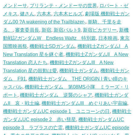
メンドーサ
,
ブリランテ・メンドーサの世界
,
ロバート・ゼ
メキス
,
健さん
,
六本木
,
六本木ヒルズ
,
劇場版 機動戦士ガン
ダム00 ?A wakening of the Trailblazer-
,
単騎、千里を走
る。
,
審査委員長
,
新宿
,
新宿バルト9
,
新宿ピカデリー
,
新機
動戦記ガンダムW Endless Waltz 特別篇
,
日本映画
,
東京
国際映画祭
,
機動戦士SDガンダム
,
機動戦士ZガンダムI A
New Translation 星を継ぐ者
,
機動戦士ZガンダムII A New
Translation 恋人たち
,
機動戦士ZガンダムIII A New
Translation 星の鼓動は愛
,
機動戦士ガンダム
,
機動戦士ガン
ダム F91
,
機動戦士ガンダム THE ORIGIN I 青い瞳のキ
ャスバル
,
機動戦士ガンダム 第08MS小隊 ミラーズ・リ
ポート
,
機動戦士ガンダム 逆襲のシャア
,
機動戦士ガンダ
ムII 哀・戦士編
,
機動戦士ガンダムIII めぐりあい宇宙編
,
機動戦士ガンダムUC episode 1 ユニコーンの日
,
機動戦士
ガンダムUC episode 2 赤い彗星
,
機動戦士ガンダムUC
episode 3 ラプラスの亡霊
,
機動戦士ガンダムUC episode