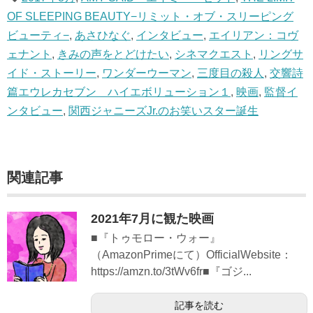
OF SLEEPING BEAUTY−リミット・オブ・スリーピング
ビューティ−
,
あさひなぐ
,
インタビュー
,
エイリアン：コヴ
ェナント
,
きみの声をとどけたい
,
シネマクエスト
,
リングサ
イド・ストーリー
,
ワンダーウーマン
,
三度目の殺人
,
交響詩
篇エウレカセブン ハイエボリューション１
,
映画
,
監督イ
ンタビュー
,
関西ジャニーズJr.のお笑いスター誕生
関連記事
2021年7月に観た映画
■『トゥモロー・ウォー』
（AmazonPrimeにて）OfficialWebsite：
https://amzn.to/3tWv6fr■『ゴジ...
記事を読む