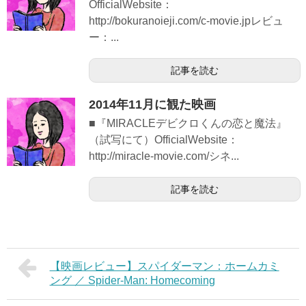
OfficialWebsite：
http://bokuranoieji.com/c-movie.jpレビュ
ー：...
記事を読む
2014年11月に観た映画
■『MIRACLEデビクロくんの恋と魔法』
（試写にて）OfficialWebsite：
http://miracle-movie.com/シネ...
記事を読む
【映画レビュー】スパイダーマン：ホームカミ
ング ／ Spider-Man: Homecoming