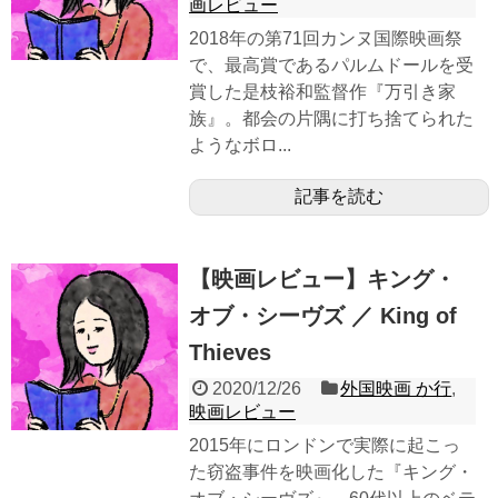
画レビュー
2018年の第71回カンヌ国際映画祭
で、最高賞であるパルムドールを受
賞した是枝裕和監督作『万引き家
族』。都会の片隅に打ち捨てられた
ようなボロ...
記事を読む
【映画レビュー】キング・
オブ・シーヴズ ／ King of
Thieves
2020/12/26
外国映画 か行
,
映画レビュー
2015年にロンドンで実際に起こっ
た窃盗事件を映画化した『キング・