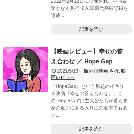
2021年2月12日に公開され、中国最
速となる興行収入30億元突破記録を
達成...
記事を読む
【映画レビュー】幸せの答
え合わせ ／ Hope Gap
2021/5/13
外国映画 さ行
,
映
画レビュー
『HopeGap』という原題のイギリ
ス映画『幸せの答え合わせ』。こ
の"HopeGap"は主人公たちが暮らす
家の近所にある入り江の名前でもあ
り...
記事を読む