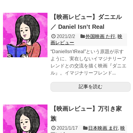
【映画レビュー】ダニエル
／ Daniel Isn’t Real
2021/2/2
外国映画 た行
,
映
画レビュー
“DanielIsn'tReal”という原題が示す
ように、実在しないイマジナリーフ
レンドとの交流を描く映画『ダニエ
ル』。イマジナリーフレンド...
記事を読む
【映画レビュー】万引き家
族
2021/1/17
日本映画 ま行
,
映