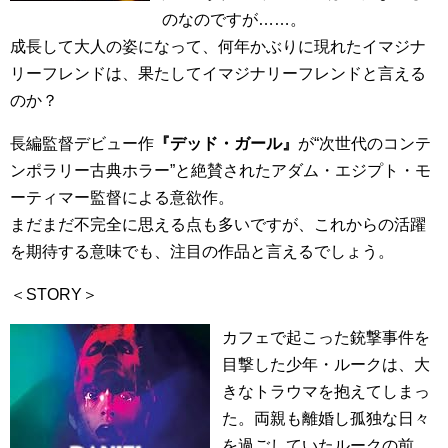
のなのですが……。
成長して大人の姿になって、何年かぶりに現れたイマジナ
リーフレンドは、果たしてイマジナリーフレンドと言える
のか？
長編監督デビュー作
『デッド・ガール』
が“次世代のコンテ
ンポラリー古典ホラー”と絶賛されたアダム・エジプト・モ
ーティマー監督による意欲作。
まだまだ不完全に思える点も多いですが、これからの活躍
を期待する意味でも、注目の作品と言えるでしょう。
＜STORY＞
カフェで起こった銃撃事件を
目撃した少年・ルークは、大
きなトラウマを抱えてしまっ
た。両親も離婚し孤独な日々
を過ごしていたルークの前