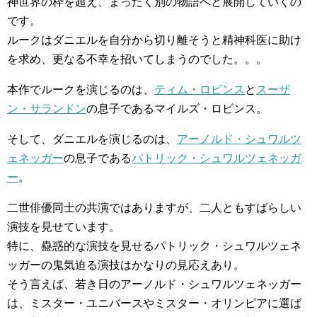
神世界の枠を超え、まったく別の物語へと展開していくの
です。
ルークはダニエルを自分から切り離そうと精神科医に助け
を求め、更なる不幸を招いてしまうのでした。。。
本作でルークを演じるのは、
ティム・ロビンス
と
スーザ
ン・サランドン
の息子であるマイルズ・ロビンス。
そして、ダニエルを演じるのは、
アーノルド・シュワルツ
ェネッガー
の息子である
パトリック・シュワルツェネッガ
ー
。
二世俳優同士の共演ではありますが、二人ともすばらしい
演技を見せています。
特に、蠱惑的な演技を見せるパトリック・シュワルツェネ
ッガーの鬼気迫る演技はかなりの見応えあり。
そう言えば、若き日のアーノルド・シュワルツェネッガー
は、ミスター・ユニバースやミスター・オリンピアに選ば