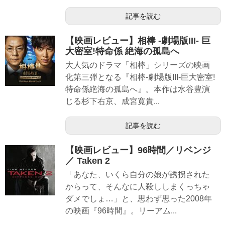
記事を読む
【映画レビュー】相棒 -劇場版III- 巨
大密室!特命係 絶海の孤島へ
大人気のドラマ「相棒」シリーズの映画
化第三弾となる『相棒-劇場版III-巨大密室!
特命係絶海の孤島へ』。本作は水谷豊演
じる杉下右京、成宮寛貴...
記事を読む
【映画レビュー】96時間／リベンジ
／ Taken 2
「あなた、いくら自分の娘が誘拐された
からって、そんなに人殺ししまくっちゃ
ダメでしょ…」と、思わず思った2008年
の映画『96時間』。リーアム...