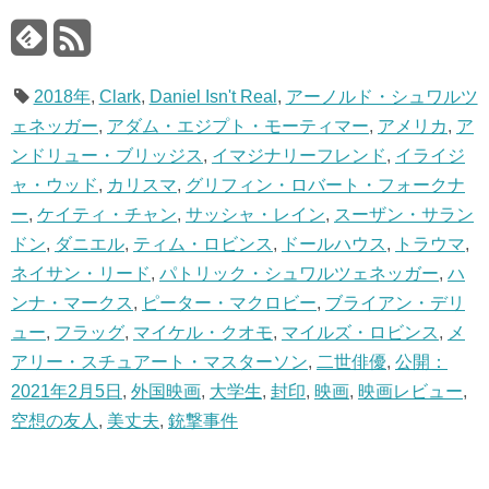
2018年
,
Clark
,
Daniel Isn't Real
,
アーノルド・シュワルツ
ェネッガー
,
アダム・エジプト・モーティマー
,
アメリカ
,
ア
ンドリュー・ブリッジス
,
イマジナリーフレンド
,
イライジ
ャ・ウッド
,
カリスマ
,
グリフィン・ロバート・フォークナ
ー
,
ケイティ・チャン
,
サッシャ・レイン
,
スーザン・サラン
ドン
,
ダニエル
,
ティム・ロビンス
,
ドールハウス
,
トラウマ
,
ネイサン・リード
,
パトリック・シュワルツェネッガー
,
ハ
ンナ・マークス
,
ピーター・マクロビー
,
ブライアン・デリ
ュー
,
フラッグ
,
マイケル・クオモ
,
マイルズ・ロビンス
,
メ
アリー・スチュアート・マスターソン
,
二世俳優
,
公開：
2021年2月5日
,
外国映画
,
大学生
,
封印
,
映画
,
映画レビュー
,
空想の友人
,
美丈夫
,
銃撃事件