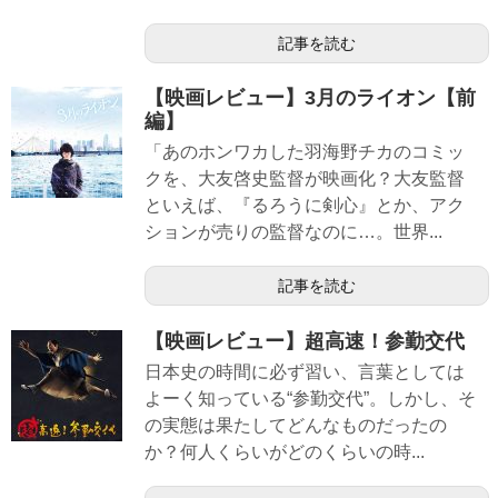
記事を読む
【映画レビュー】3月のライオン【前
編】
「あのホンワカした羽海野チカのコミッ
クを、大友啓史監督が映画化？大友監督
といえば、『るろうに剣心』とか、アク
ションが売りの監督なのに…。世界...
記事を読む
【映画レビュー】超高速！参勤交代
日本史の時間に必ず習い、言葉としては
よーく知っている“参勤交代”。しかし、そ
の実態は果たしてどんなものだったの
か？何人くらいがどのくらいの時...