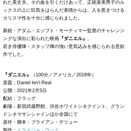
れた美丈夫。その血を引くだけあって、正統派美男子のル
ックスの上に狂気をはらんだ表情からは、人を惹きつける
カリスマ性を十分に感じられました。
新鋭・アダム・エジプト・モーティマー監督のチャレンジ
ングな演出に彩られた映画
『ダニエル』
。
若き俳優陣・スタッフ陣の強い意気込みを感じられる意欲
作でした。
『ダニエル』
（100分／アメリカ／2018年）
原題：Daniel Isn’t Real
公開：2021年2月5日
配給：フラッグ
劇場：新宿武蔵野館、渋谷ホワイトシネクイント、グラン
ドシネマサンシャインほか全国にて
原作・脚本：ブライアン・デリュー
製作：
イライジャ・ウッド