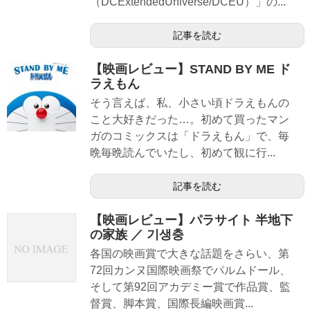
（DCExtendedUniverse/DCEU）」の...
記事を読む
【映画レビュー】STAND BY ME ド
ラえもん
そう言えば、私、小さい頃ドラえもんの
こと大好きだった…。初めて買ったマン
ガのコミックスは「ドラえもん」で、毎
晩毎晩読んでいたし、初めて観に行...
記事を読む
【映画レビュー】パラサイト 半地下
の家族 ／ 기생충
各国の映画賞で大きな話題をさらい、第
72回カンヌ国際映画祭でパルムドール、
そして第92回アカデミー賞で作品賞、監
督賞、脚本賞、国際長編映画賞...