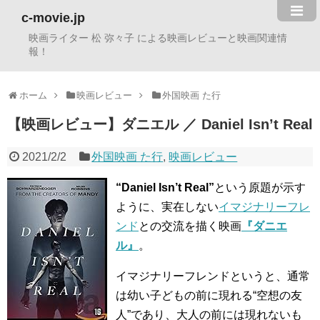
c-movie.jp
映画ライター 松 弥々子 による映画レビューと映画関連情
報！
ホーム
映画レビュー
外国映画 た行
【映画レビュー】ダニエル ／ Daniel Isn’t Real
2021/2/2
外国映画 た行
,
映画レビュー
“Daniel Isn’t Real”
という原題が示す
ように、実在しない
イマジナリーフレ
ンド
との交流を描く映画
『ダニエ
ル』
。
イマジナリーフレンドというと、通常
は幼い子どもの前に現れる“空想の友
人”であり、大人の前には現れないも