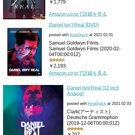
￥1,779
Amazon.co.jpで詳細を見る
Daniel Isn’t Real [DVD]
posted with
AmaQuick
at 2021.02.01
Samuel Goldwyn Films
Samuel Goldwyn Films (2020-02-
04T00:00:01Z)
￥2,193
Amazon.co.jpで詳細を見る
Daniel Isnt Real [12 inch
Analog]
posted with
AmaQuick
at 2021.02.03
Clark(アーティスト)
Deutsche Grammophon
(2019-12-06T00:00:01Z)
￥707