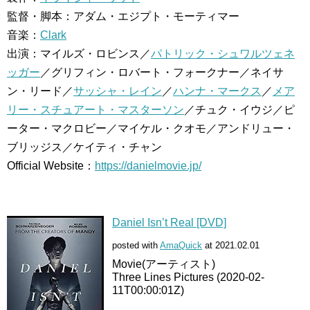
監督・脚本：アダム・エジプト・モーティマー
音楽：
Clark
出演：マイルズ・ロビンス／
パトリック・シュワルツェネ
ッガー
／グリフィン・ロバート・フォークナー／ネイサ
ン・リード／
サッシャ・レイン
／
ハンナ・マークス
／
メア
リー・スチュアート・マスターソン
／チュク・イウジ／ピ
ーター・マクロビー／マイケル・クオモ／アンドリュー・
ブリッジス／ケイティ・チャン
Official Website：
https://danielmovie.jp/
Daniel Isn’t Real [DVD]
posted with
AmaQuick
at 2021.02.01
Movie(アーティスト)
Three Lines Pictures (2020-02-
11T00:00:01Z)