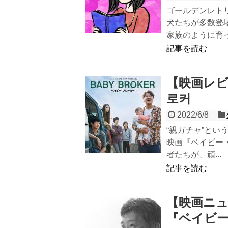
ゴールデンレト
犬たちが多数登
家族のように育っ.
記事を読む
【映画レビ
로커
2022/6/8
“親ガチャ”と
映画『ベイビー
者たちが、頑...
記事を読む
【映画ニ
『ベイビ