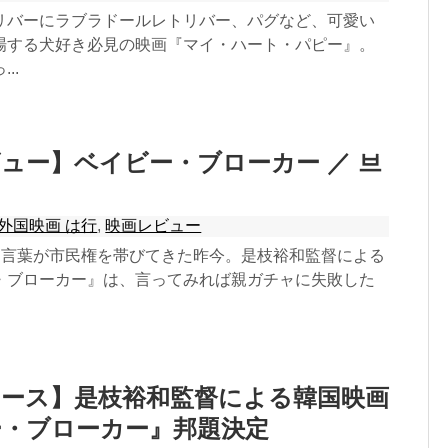
リバーにラブラドールレトリバー、パグなど、可愛い
場する犬好き必見の映画『マイ・ハート・パピー』。
..
ュー】ベイビー・ブローカー ／ 브
外国映画 は行
,
映画レビュー
いう言葉が市民権を帯びてきた昨今。是枝裕和監督による
・ブローカー』は、言ってみれば親ガチャに失敗した
ュース】是枝裕和監督による韓国映画
ー・ブローカー』邦題決定