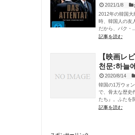
2021/1/8
2012年の韓国
時、韓国人の友
だから、パク・..
記事を読む
【映画レビ
천문:하늘
2020/8/14
韓国の1万ウォ
で、骨太な歴史
たち』。ふたを開.
記事を読む
スポンサーリンク