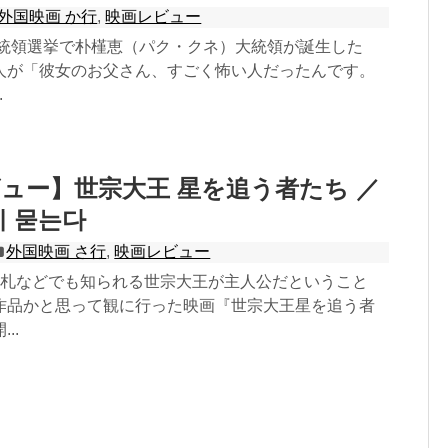
外国映画 か行
,
映画レビュー
大統領選挙で朴槿恵（パク・クネ）大統領が誕生した
人が「彼女のお父さん、すごく怖い人だったんです。
.
ュー】世宗大王 星を追う者たち ／
에 묻는다
外国映画 さ行
,
映画レビュー
ン札などでも知られる世宗大王が主人公だということ
作品かと思って観に行った映画『世宗大王星を追う者
..