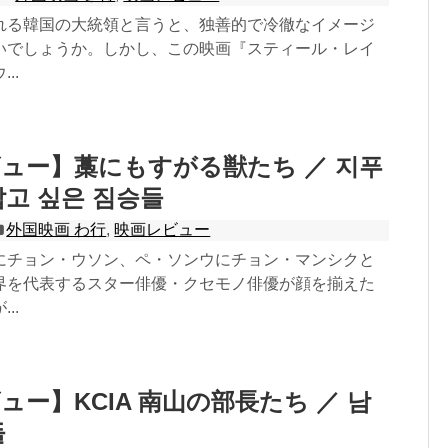
れる韓国の大統領と言うと、独善的で冷徹なイメージ
いでしょうか。しかし、この映画『スティール・レイ
..
ュー】藁にもすがる獣たち ／ 지푸
잡고 싶은 짐승들
外国映画 わ行
,
映画レビュー
にチョン・ウソン、ペ・ソンウにチョン・マンシクと
界を代表するスター俳優・クセモノ俳優が顔を揃えた
..
ュー】KCIA 南山の部長たち ／ 남
들