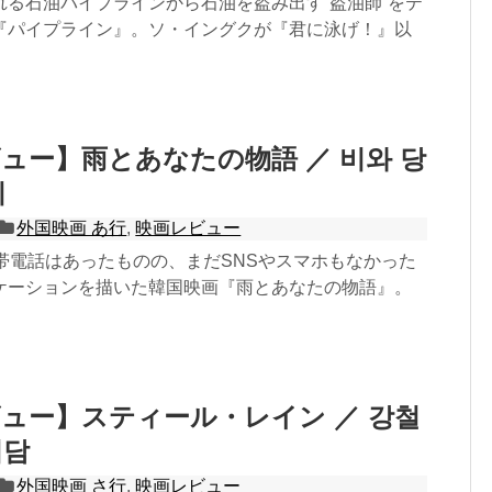
れる石油パイプラインから石油を盗み出す“盗油師”をテ
『パイプライン』。ソ・イングクが『君に泳げ！』以
ュー】雨とあなたの物語 ／ 비와 당
기
外国映画 あ行
,
映画レビュー
携帯電話はあったものの、まだSNSやスマホもなかった
ケーションを描いた韓国映画『雨とあなたの物語』。
ュー】スティール・レイン ／ 강철
회담
外国映画 さ行
,
映画レビュー