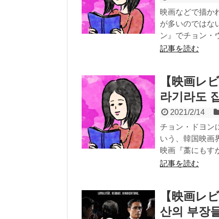
映画などで描か
が多いのではな
ン』でチョン・ウ.
記事を読む
【映画レビ
라기라도 
2021/2/14
チョン・ドヨン
いう、韓国映画
映画『藁にもすが.
記事を読む
【映画レビ
산의 부장