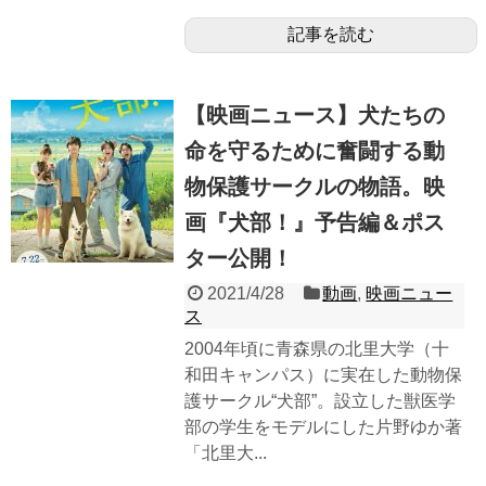
記事を読む
【映画ニュース】犬たちの
命を守るために奮闘する動
物保護サークルの物語。映
画『犬部！』予告編＆ポス
ター公開！
2021/4/28
動画
,
映画ニュー
ス
2004年頃に青森県の北里大学（十
和田キャンパス）に実在した動物保
護サークル“犬部”。設立した獣医学
部の学生をモデルにした片野ゆか著
「北里大...