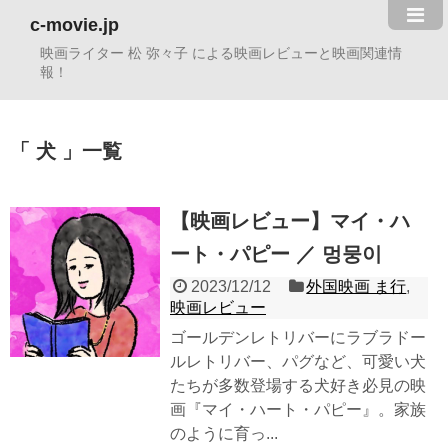
c-movie.jp
映画ライター 松 弥々子 による映画レビューと映画関連情
報！
犬
一覧
【映画レビュー】マイ・ハ
ート・パピー ／ 멍뭉이
2023/12/12
外国映画 ま行
,
映画レビュー
ゴールデンレトリバーにラブラドー
ルレトリバー、パグなど、可愛い犬
たちが多数登場する犬好き必見の映
画『マイ・ハート・パピー』。家族
のように育っ...