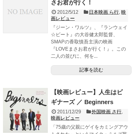
さお君が行く！
2012/5/12
日本映画 ら行
,
映
画レビュー
『ジーン・ワルツ』、『ランウェイ
☆ビート』の大谷健太郎監督、
SMAPの香取慎吾主演の映画
『LOVEまさお君が行く！』。この
二人の並びに、何を...
記事を読む
【映画レビュー】人生はビ
ギナーズ ／ Beginners
2011/12/29
外国映画 さ行
,
映画レビュー
「75歳の父親にゲイをカミングアウ