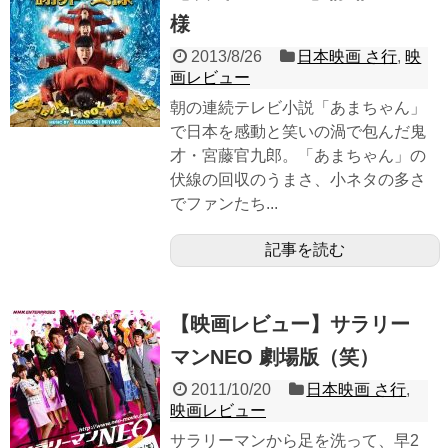
様
2013/8/26
日本映画 さ行
,
映
画レビュー
朝の連続テレビ小説「あまちゃん」
で日本を感動と笑いの渦で包んだ鬼
才・宮藤官九郎。「あまちゃん」の
伏線の回収のうまさ、小ネタの多さ
でファンたち...
記事を読む
【映画レビュー】サラリー
マンNEO 劇場版（笑）
2011/10/20
日本映画 さ行
,
映画レビュー
サラリーマンから足を洗って、早2