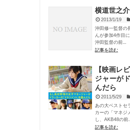
横道世之介
2013/1/19
沖田修一監督の
んが参加4作目
沖田監督の前...
記事を読む
【映画レ
ジャーが
んだら
2011/5/29
あの大ベストセ
カーの「マネジ
し、AKB48の前..
記事を読む