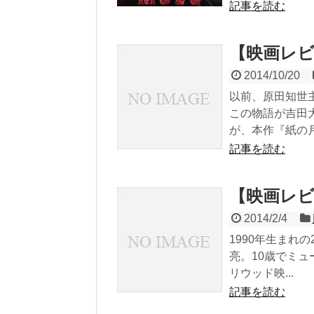
記事を読む
【映画レ
2014/10/20
以前、原田知世
この物語が吉田
が、本作『紙の月.
記事を読む
【映画レ
2014/2/4
1990年生まれ
亮。10歳でミ
リウッド映...
記事を読む