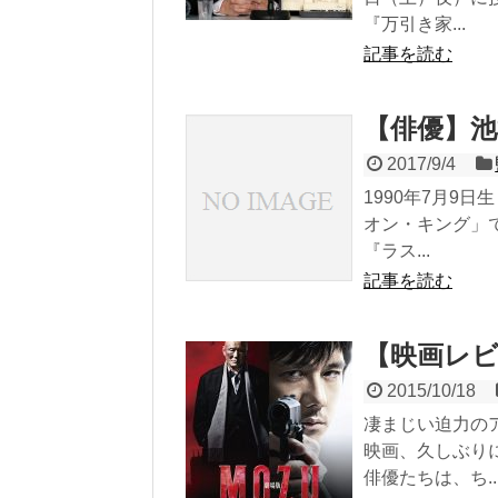
『万引き家...
記事を読む
【俳優】池
2017/9/4
1990年7月9
オン・キング」で
『ラス...
記事を読む
【映画レビ
2015/10/18
凄まじい迫力の
映画、久しぶり
俳優たちは、ち..