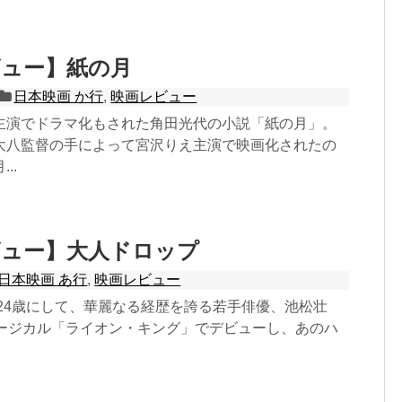
ビュー】紙の月
日本映画 か行
,
映画レビュー
主演でドラマ化もされた角田光代の小説「紙の月」。
大八監督の手によって宮沢りえ主演で映画化されたの
..
ビュー】大人ドロップ
日本映画 あ行
,
映画レビュー
の24歳にして、華麗なる経歴を誇る若手俳優、池松壮
ュージカル「ライオン・キング」でデビューし、あのハ