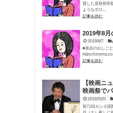
賞した是枝裕和
ようなボロ...
記事を読む
2019年8
2019/9/7
■過去のおしご
https://cinema.co
記事を読む
【映画ニ
映画祭で
2018/5/20
第71回カンヌ国
日（土）夜）に