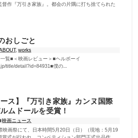
監督作『万引き家族』。都会の片隅に打ち捨てられた
月のおしごと
ABOUT
,
works
と一覧■＜映画レビュー＞■ヘルボーイ
.jp/title/detail?id=84931■僕の...
ュース】『万引き家族』カンヌ国際
パルムドールを受賞！
映画ニュース
際映画祭にて、日本時間5月20日（日）（現地：5月19
授賞式が行われ、コンペティション部門正式出品作