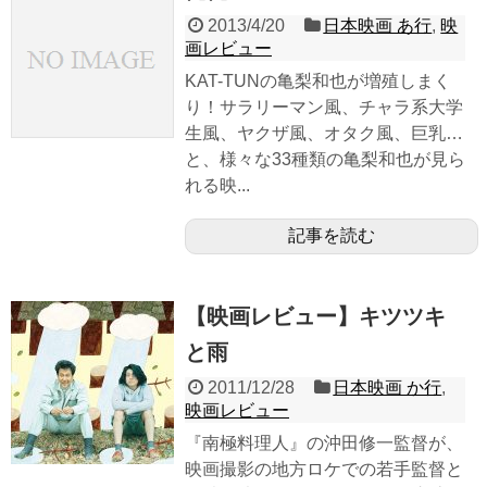
2013/4/20
日本映画 あ行
,
映
画レビュー
KAT-TUNの亀梨和也が増殖しまく
り！サラリーマン風、チャラ系大学
生風、ヤクザ風、オタク風、巨乳…
と、様々な33種類の亀梨和也が見ら
れる映...
記事を読む
【映画レビュー】キツツキ
と雨
2011/12/28
日本映画 か行
,
映画レビュー
『南極料理人』の沖田修一監督が、
映画撮影の地方ロケでの若手監督と