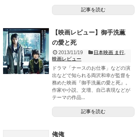
記事を読む
【映画レビュー】御手洗薫
の愛と死
2013/11/19
日本映画 ま行
,
映画レビュー
ドラマ「ナースのお仕事」などの演
出などで知られる両沢和幸が監督を
務めた映画『御手洗薫の愛と死』。
作家や小説、文壇、自己表現などが
テーマの作品...
記事を読む
俺俺