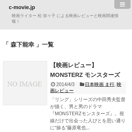
c-movie.jp
映画ライター 松 弥々子 による映画レビューと映画関連情
報！
森下能幸
一覧
【映画レビュー】
MONSTERZ モンスターズ
2014/4/3
日本映画 ま行
,
映
画レビュー
「リング」シリーズの中田秀夫監督
が描く、男と男のドラマ
『MONSTERZモンスターズ』。視
線だけで出会った人びとを思い通り
に“操る”藤原竜也...