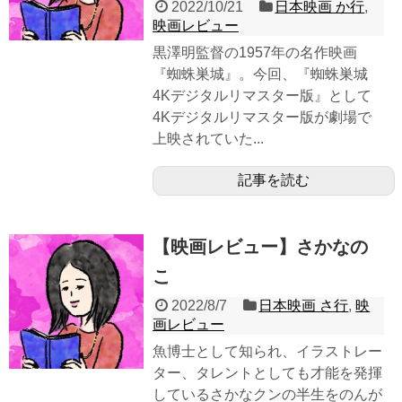
2022/10/21
日本映画 か行
,
映画レビュー
黒澤明監督の1957年の名作映画
『蜘蛛巣城』。今回、『蜘蛛巣城
4Kデジタルリマスター版』として
4Kデジタルリマスター版が劇場で
上映されていた...
記事を読む
【映画レビュー】さかなの
こ
2022/8/7
日本映画 さ行
,
映
画レビュー
魚博士として知られ、イラストレー
ター、タレントとしても才能を発揮
しているさかなクンの半生をのんが