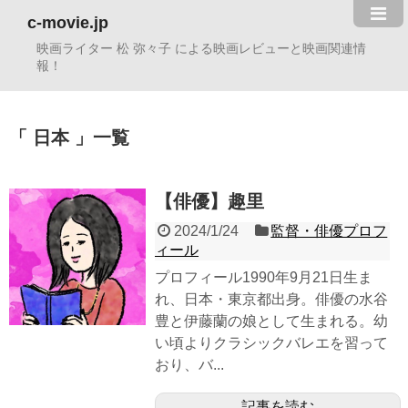
c-movie.jp
映画ライター 松 弥々子 による映画レビューと映画関連情
報！
日本
一覧
【俳優】趣里
2024/1/24
監督・俳優プロフ
ィール
プロフィール1990年9月21日生ま
れ、日本・東京都出身。俳優の水谷
豊と伊藤蘭の娘として生まれる。幼
い頃よりクラシックバレエを習って
おり、バ...
記事を読む