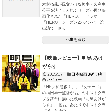
木村拓哉が風変わりな検事・久利生
公平を演じる人気シリーズが再び映
画化された『HERO』。ドラマ
「HERO」シーズン2のメンバー総
出演で、さら...
記事を読む
【映画レビュー】明烏 あけ
がらす
2015/5/7
日本映画 あ行
,
映
画レビュー
『HK／変態仮面』、『女子ーズ』
の福田雄一監督が品川のホストクラ
ブを舞台に描いた映画『明烏あけが
らす』。北品川あたりでホストクラ
ブＷ、とその...