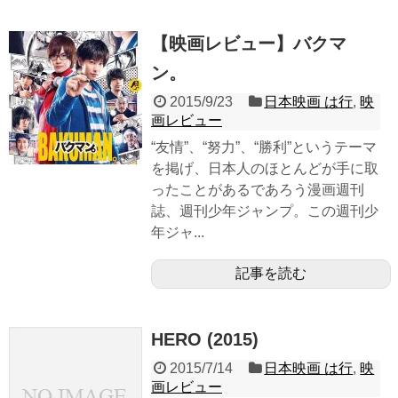
【映画レビュー】バクマ
ン。
2015/9/23
日本映画 は行
,
映
画レビュー
“友情”、“努力”、“勝利”というテーマ
を掲げ、日本人のほとんどが手に取
ったことがあるであろう漫画週刊
誌、週刊少年ジャンプ。この週刊少
年ジャ...
記事を読む
HERO (2015)
2015/7/14
日本映画 は行
,
映
画レビュー