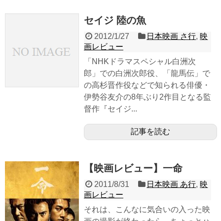
セイジ 陸の魚
2012/1/27
日本映画 さ行
,
映
画レビュー
「NHKドラマスペシャル白洲次
郎」での白洲次郎役、「龍馬伝」で
の高杉晋作役などで知られる俳優・
伊勢谷友介の8年ぶり2作目となる監
督作『セイジ...
記事を読む
【映画レビュー】一命
2011/8/31
日本映画 あ行
,
映
画レビュー
それは、こんなに気合いの入った映