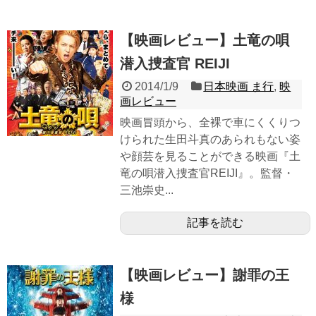
【映画レビュー】土竜の唄
潜入捜査官 REIJI
2014/1/9
日本映画 ま行
,
映
画レビュー
映画冒頭から、全裸で車にくくりつ
けられた生田斗真のあられもない姿
や顔芸を見ることができる映画『土
竜の唄潜入捜査官REIJI』。監督・
三池崇史...
記事を読む
【映画レビュー】謝罪の王
様