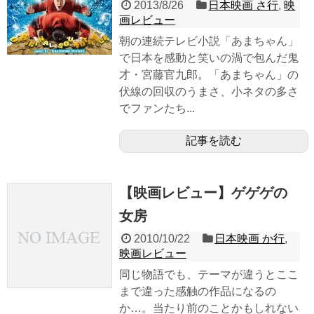
2013/8/26
日本映画 さ行
,
映
画レビュー
朝の連続テレビ小説「あまちゃん」
で日本を感動と笑いの渦で包んだ鬼
才・宮藤官九郎。「あまちゃん」の
伏線の回収のうまさ、小ネタの多さ
でファンたち...
記事を読む
【映画レビュー】ゲゲゲの
女房
2010/10/22
日本映画 か行
,
映画レビュー
同じ物語でも、テーマが違うとここ
まで違った感触の作品になるの
か…。当たり前のことかもしれない