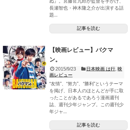
ぬ』。宮藤官九郎が監督を手がけ、
長瀬智也・神木隆之介が出演する話
題...
記事を読む
【映画レビュー】バクマ
ン。
2015/9/23
日本映画 は行
,
映
画レビュー
“友情”、“努力”、“勝利”というテーマ
を掲げ、日本人のほとんどが手に取
ったことがあるであろう漫画週刊
誌、週刊少年ジャンプ。この週刊少
年ジャ...
記事を読む