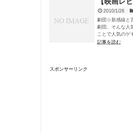
【映画レビ
2010/1/26
劇団☆新感線と
劇団。そんな人
ことで人気のゲキ.
記事を読む
スポンサーリンク