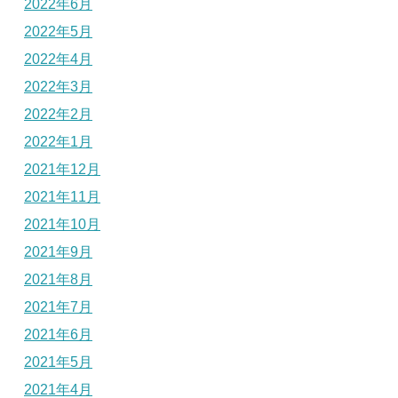
2022年6月
2022年5月
2022年4月
2022年3月
2022年2月
2022年1月
2021年12月
2021年11月
2021年10月
2021年9月
2021年8月
2021年7月
2021年6月
2021年5月
2021年4月