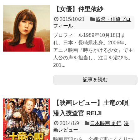
【女優】仲里依紗
2015/10/21
監督・俳優プロ
フィール
プロフィール1989年10月18日ま
れ、日本・長崎県出身。2006年、
アニメ映画『時をかける少女』で主
人公の声を担当し、注目を浴びる。
201...
記事を読む
【映画レビュー】土竜の唄
潜入捜査官 REIJI
2014/1/9
日本映画 ま行
,
映
画レビュー
映画冒頭から、全裸で車にくくりつ