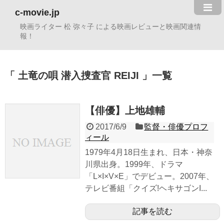
c-movie.jp
映画ライター 松 弥々子 による映画レビューと映画関連情
報！
土竜の唄 潜入捜査官 REIJI
一覧
【俳優】上地雄輔
2017/6/9
監督・俳優プロフ
ィール
1979年4月18日生まれ、日本・神奈
川県出身。1999年、ドラマ
「L×I×V×E」でデビュー。2007年、
テレビ番組「クイズ!ヘキサゴンI...
記事を読む