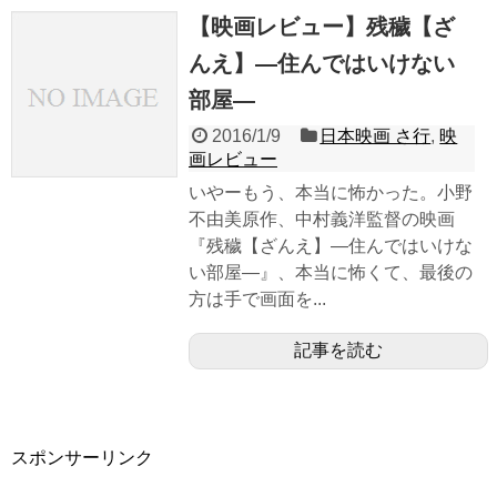
【映画レビュー】残穢【ざ
んえ】―住んではいけない
部屋―
2016/1/9
日本映画 さ行
,
映
画レビュー
いやーもう、本当に怖かった。小野
不由美原作、中村義洋監督の映画
『残穢【ざんえ】―住んではいけな
い部屋―』、本当に怖くて、最後の
方は手で画面を...
記事を読む
スポンサーリンク