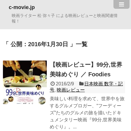
c-movie.jp
映画ライター 松 弥々子 による映画レビューと映画関連情
報！
公開：2016年1月30日
一覧
【映画レビュー】99分,世界
美味めぐり ／ Foodies
2016/2/9
日本映画 数字・記
号
,
映画レビュー
美味しい料理を求めて、世界中を旅
するグルメブロガー、“フーディー
ズ”たちのグルメの旅を描いたドキ
ュメンタリー映画『99分,世界美味
めぐり』。...